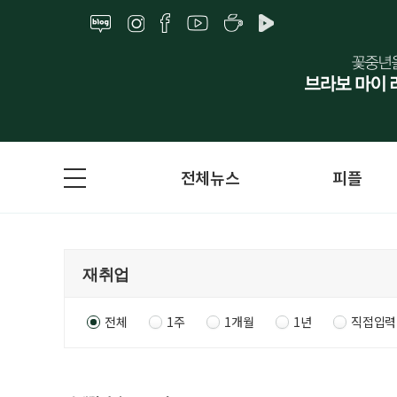
전체뉴스
피플
전체
1주
1개월
1년
직접입력