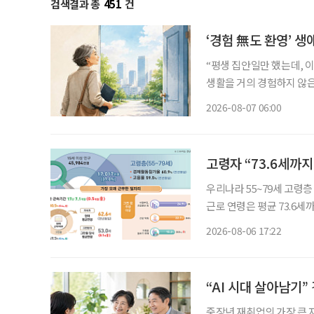
검색결과 총
451
건
‘경험 無도 환영’ 생
“평생 집안일만 했는데, 이
생활을 거의 경험하지 않은
같은 문턱 앞에 선다. 채용
2026-08-07 06:00
지 낯설다. 이들에게 필요
고령자 “73.6세까지
우리나라 55~79세 고령층
근로 연령은 평균 73.6
53세였다. 주된 일자리에
2026-08-06 17:22
“AI 시대 살아남기
중장년 재취업의 가장 큰 