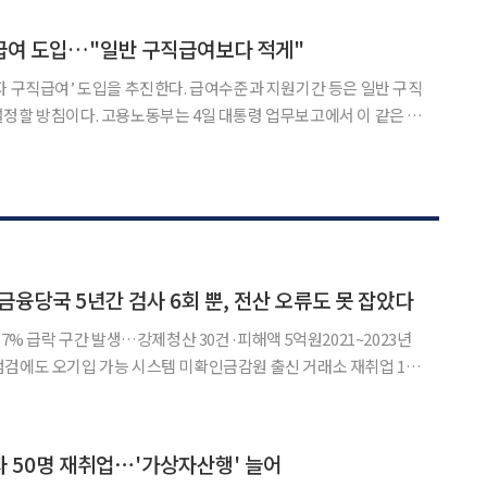
. 장래 근로를 희망하는 고령층의 절반 이상은 ‘
급여 도입…"일반 구직급여보다 적게"
자 구직급여’ 도입을 추진한다. 급여수준과 지원기간 등은 일반 구직
일 대통령 업무보고에서 이 같은 내
을 보고했다. 노동부는 먼저 산업재해 사망사고 감
 10년간 동일 유형 재해가 반복적으로 발생한 기업
금융당국 5년간 검사 6회 뿐, 전산 오류도 못 잡았다
17% 급락 구간 발생…강제청산 30건·피해액 5억원2021~2023년
검에도 오기입 가능 시스템 미확인금감원 출신 거래소 재취업 16
간 가상자산 거래소 빗썸에 대해
회에 그친 것으로 나타났다. 이 과정에서 최근 발
 50명 재취업⋯'가상자산행' 늘어