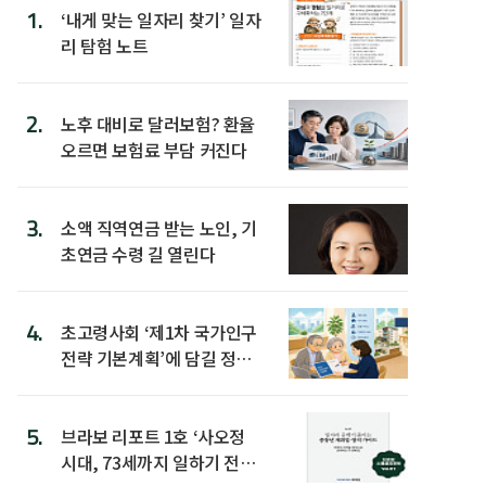
1.
‘내게 맞는 일자리 찾기’ 일자
리 탐험 노트
2.
노후 대비로 달러보험? 환율
오르면 보험료 부담 커진다
3.
소액 직역연금 받는 노인, 기
초연금 수령 길 열린다
4.
초고령사회 ‘제1차 국가인구
전략 기본계획’에 담길 정책
은
5.
브라보 리포트 1호 ‘사오정
시대, 73세까지 일하기 전략’