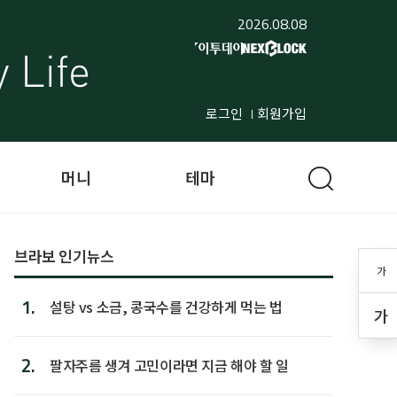
2026.08.08
로그인
회원가입
머니
테마
브라보 인기뉴스
가
1.
설탕 vs 소금, 콩국수를 건강하게 먹는 법
가
2.
팔자주름 생겨 고민이라면 지금 해야 할 일