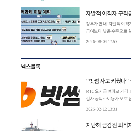
일을 해야 생계를 유지한다
자발적 이직자 구직
정부가 연내 ‘자발적 이직
급여보다 낮은 수준으로 설정할 방침이다. 고용노동부는 4
용이 담긴 ‘2026년 하반기 업무 추진방향’
2026-08-04 17:57
소세를 이어가기 위해 최근
넥스블록
"빗썸 사고 키웠나" 
BTC 오지급 여파로 가격 
검사 공백…이용자 보호 점
명 중 7명 빗썸…감독 실효성 논란 확대 금융당국이 최근 5년
2026-02-12 13:31
실시한 점검·검사가 총 6
지난해 금감원 퇴직자