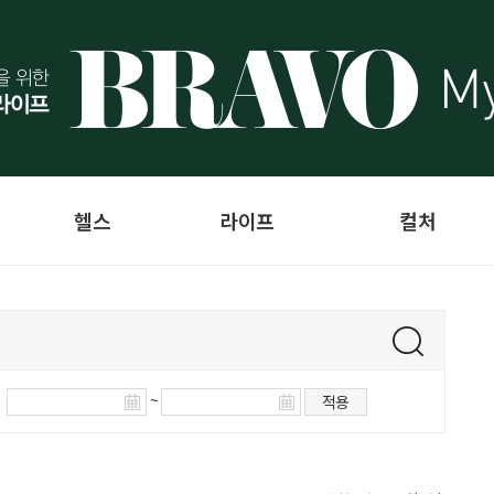
헬스
라이프
컬처
~
적용