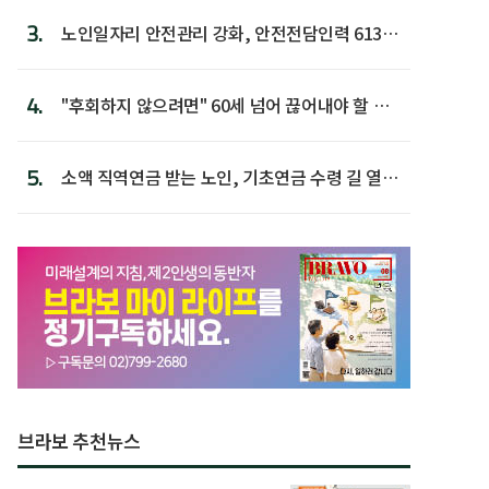
3.
노인일자리 안전관리 강화, 안전전담인력 613명
첫 배치
4.
"후회하지 않으려면" 60세 넘어 끊어내야 할 사
람 1위
5.
소액 직역연금 받는 노인, 기초연금 수령 길 열린
다
브라보 추천뉴스