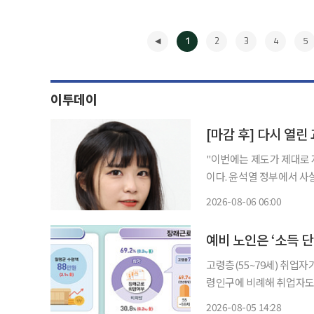
1
2
3
4
5
이투데이
[마감 후] 다시 열
"이번에는 제도가 제대로 자리 잡아야 할 텐데요.
이다. 윤석열 정부에서 사
만에 다시 열릴 조짐을 보
2026-08-06 06:00
"이번에 제도가 안착하지 
◀
고령층(55~79세) 취업자
령인구에 비례해 취업자도 
도 단절된다. 65세 이상은
2026-08-05 14:28