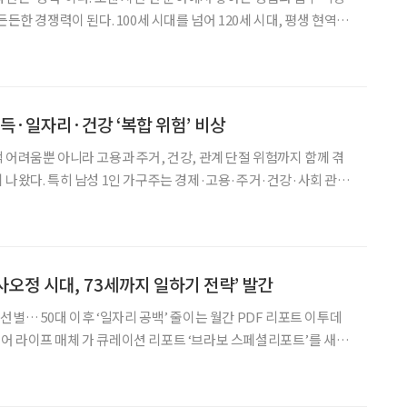
든든한 경쟁력이 된다. 100세 시대를 넘어 120세 시대, 평생 현역을
은 처음부터 다시 시작하는 것이 아니다. 가장 오래 해왔고 가장 잘
연결하는 것이다. 경력을 이어가는 재취업,
소득·일자리·건강 ‘복합 위험’ 비상
 어려움뿐 아니라 고용과 주거, 건강, 관계 단절 위험까지 함께 겪
 나왔다. 특히 남성 1인 가구주는 경제·고용·주거·건강·사회 관계
모두에서 다인 가구주보다 높은 사회적 배제 위험을 보였다. 4일 한
는 학술지 ‘보건사회연구’에 게재된 논문 ‘중
사오정 시대, 73세까지 일하기 전략’ 발간
… 50대 이후 ‘일자리 공백’ 줄이는 월간 PDF 리포트 이투데
 라이프 매체 가 큐레이션 리포트 ‘브라보 스페셜리포트’를 새롭
보리포트’다. 첫 호의 주제는 ‘일자리 공백기 줄이는 중장년 재취업·
 ‘이력서·자격증·창직으로 준비하는 두 번째 일’