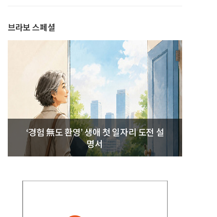
발간
브라보 스페셜
‘경험 無도 환영’ 생애 첫 일자리 도전 설
명서