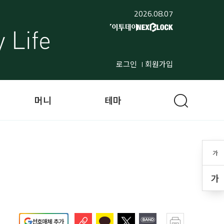
2026.08.07
로그인
회원가입
머니
테마
가
가
선호매체 추가