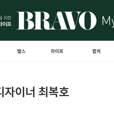
헬스
라이프
컬처
디자이너 최복호