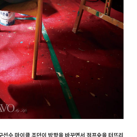
농구선수 마이클 조던이 방향을 바꾸면서 점프슛을 터뜨리