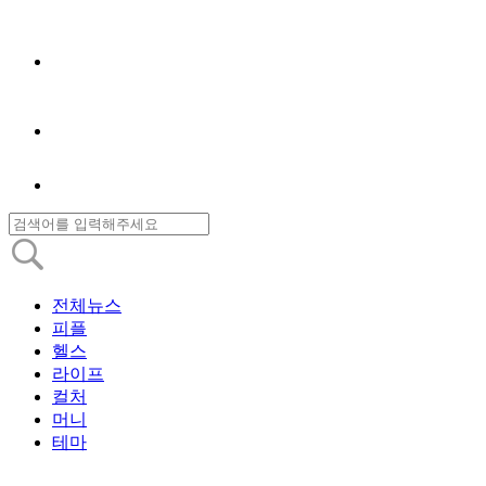
전체뉴스
피플
헬스
라이프
컬처
머니
테마