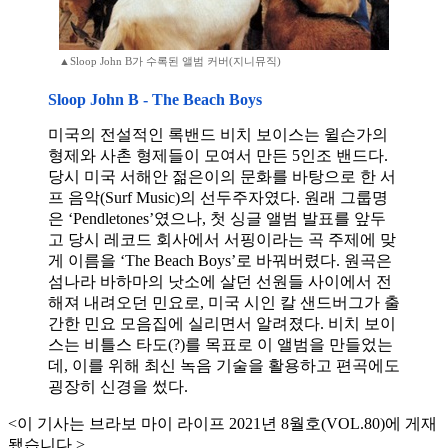
▲Sloop John B가 수록된 앨범 커버(지니뮤직)
Sloop John B - The Beach Boys
미국의 전설적인 록밴드 비치 보이스는 윌슨가의
형제와 사촌 형제들이 모여서 만든 5인조 밴드다.
당시 미국 서해안 젊은이의 문화를 바탕으로 한 서
프 음악(Surf Music)의 선두주자였다. 원래 그룹명
은 ‘Pendletones’였으나, 첫 싱글 앨범 발표를 앞두
고 당시 레코드 회사에서 서핑이라는 곡 주제에 맞
게 이름을 ‘The Beach Boys’로 바꿔버렸다. 원곡은
섬나라 바하마의 낫소에 살던 선원들 사이에서 전
해져 내려오던 민요로, 미국 시인 칼 샌드버그가 출
간한 민요 모음집에 실리면서 알려졌다. 비치 보이
스는 비틀스 타도(?)를 목표로 이 앨범을 만들었는
데, 이를 위해 최신 녹음 기술을 활용하고 편곡에도
굉장히 신경을 썼다.
<이 기사는 브라보 마이 라이프 2021년 8월호(VOL.80)에 게재
됐습니다.>