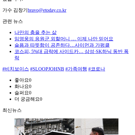
가수 김창기
bravo@etoday.co.kr
관련 뉴스
나만의 춤을 추는 삶
임영웅의 응원군 외할머니 … 이제 나만 믿어요
슬픔과 따뜻함이 공존하다…사이먼과 가펑클
코스피, 5%대 급락에 사이드카… 삼성·SK하닉 동반 폭
락
#비치보이스
#SLOOPJOHNB
#가족여행
#코로나
좋아요
0
화나요
0
슬퍼요
0
더 궁금해요
0
최신뉴스