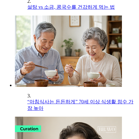
2.
설탕 vs 소금, 콩국수를 건강하게 먹는 법
3.
“아침식사는 든든하게” 70세 이상 식생활 점수 가
장 높아