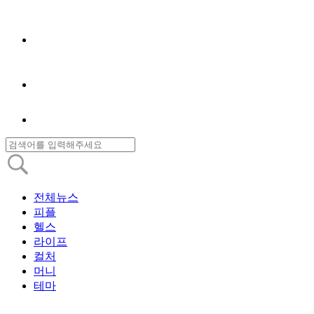
전체뉴스
피플
헬스
라이프
컬처
머니
테마