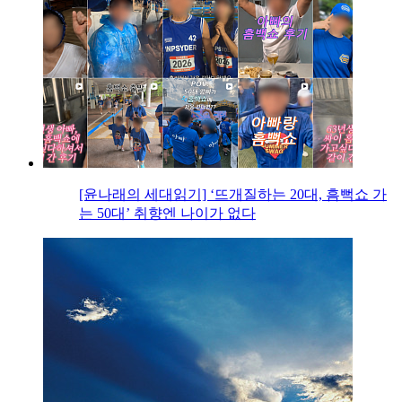
[윤나래의 세대읽기] ‘뜨개질하는 20대, 흠뻑쇼 가
는 50대’ 취향엔 나이가 없다