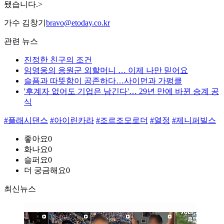
됐습니다.>
가수 김창기
bravo@etoday.co.kr
관련 뉴스
진정한 친구의 조건
임영웅의 응원군 외할머니 … 이제 나만 믿어요
슬픔과 따뜻함이 공존하다…사이먼과 가펑클
'후계자 없어도 기업은 남긴다'… 29년 만에 바뀐 승계 공
식
#플래시댄스
#아이린카라
#조르조모로더
#열정
#제니퍼빌스
좋아요
0
화나요
0
슬퍼요
0
더 궁금해요
0
최신뉴스