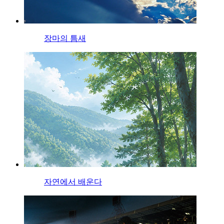
장마의 틈새
자연에서 배운다