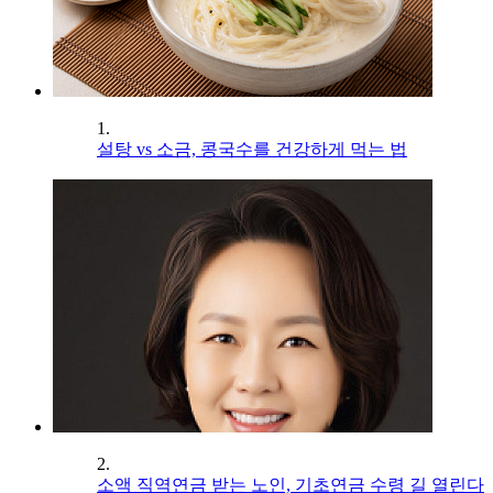
1.
설탕 vs 소금, 콩국수를 건강하게 먹는 법
2.
소액 직역연금 받는 노인, 기초연금 수령 길 열린다