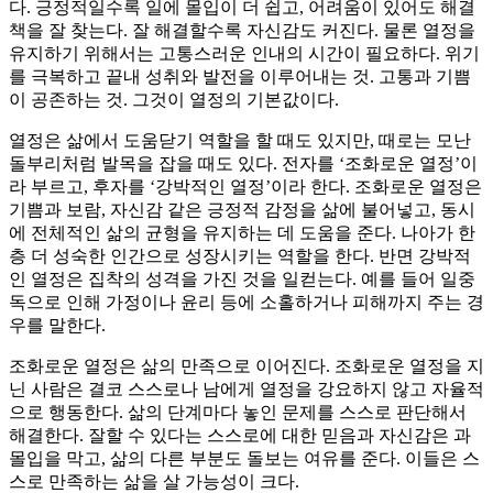
다. 긍정적일수록 일에 몰입이 더 쉽고, 어려움이 있어도 해결
책을 잘 찾는다. 잘 해결할수록 자신감도 커진다. 물론 열정을
유지하기 위해서는 고통스러운 인내의 시간이 필요하다. 위기
를 극복하고 끝내 성취와 발전을 이루어내는 것. 고통과 기쁨
이 공존하는 것. 그것이 열정의 기본값이다.
열정은 삶에서 도움닫기 역할을 할 때도 있지만, 때로는 모난
돌부리처럼 발목을 잡을 때도 있다. 전자를 ‘조화로운 열정’이
라 부르고, 후자를 ‘강박적인 열정’이라 한다. 조화로운 열정은
기쁨과 보람, 자신감 같은 긍정적 감정을 삶에 불어넣고, 동시
에 전체적인 삶의 균형을 유지하는 데 도움을 준다. 나아가 한
층 더 성숙한 인간으로 성장시키는 역할을 한다. 반면 강박적
인 열정은 집착의 성격을 가진 것을 일컫는다. 예를 들어 일중
독으로 인해 가정이나 윤리 등에 소홀하거나 피해까지 주는 경
우를 말한다.
조화로운 열정은 삶의 만족으로 이어진다. 조화로운 열정을 지
닌 사람은 결코 스스로나 남에게 열정을 강요하지 않고 자율적
으로 행동한다. 삶의 단계마다 놓인 문제를 스스로 판단해서
해결한다. 잘할 수 있다는 스스로에 대한 믿음과 자신감은 과
몰입을 막고, 삶의 다른 부분도 돌보는 여유를 준다. 이들은 스
스로 만족하는 삶을 살 가능성이 크다.