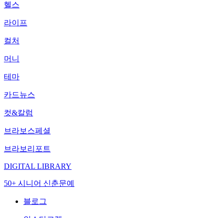
헬스
라이프
컬처
머니
테마
카드뉴스
컷&칼럼
브라보스페셜
브라보리포트
DIGITAL LIBRARY
50+ 시니어 신춘문예
블로그