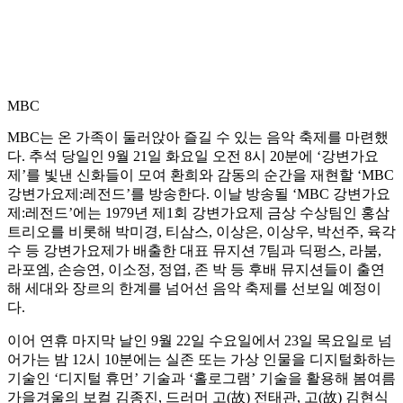
MBC
MBC는 온 가족이 둘러앉아 즐길 수 있는 음악 축제를 마련했
다. 추석 당일인 9월 21일 화요일 오전 8시 20분에 ‘강변가요
제’를 빛낸 신화들이 모여 환희와 감동의 순간을 재현할 ‘MBC
강변가요제:레전드’를 방송한다. 이날 방송될 ‘MBC 강변가요
제:레전드’에는 1979년 제1회 강변가요제 금상 수상팀인 홍삼
트리오를 비롯해 박미경, 티삼스, 이상은, 이상우, 박선주, 육각
수 등 강변가요제가 배출한 대표 뮤지션 7팀과 딕펑스, 라붐,
라포엠, 손승연, 이소정, 정엽, 존 박 등 후배 뮤지션들이 출연
해 세대와 장르의 한계를 넘어선 음악 축제를 선보일 예정이
다.
이어 연휴 마지막 날인 9월 22일 수요일에서 23일 목요일로 넘
어가는 밤 12시 10분에는 실존 또는 가상 인물을 디지털화하는
기술인 ‘디지털 휴먼’ 기술과 ‘홀로그램’ 기술을 활용해 봄여름
가을겨울의 보컬 김종진, 드러머 고(故) 전태관, 고(故) 김현식