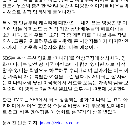
펜트하우스와 함께한 540일 동안의 다양한 이야기를 배우들의
시선으로 솔직 담백하게 풀어나간다.
특히 첫 만남부터 캐릭터에 대한 연구, 내가 뽑는 명장면 및 기
억에 남는 에피소드 등 제작 기간 동안 배우들의 희로애락을
소개한다. 또 배우들의 소감, 극 중 캐릭터를 떠나보내는 작별
의식, 그동안 펜트하우스를 사랑해 준 시청자들에게 마지막 인
사까지 그 여운을 시청자와 함께 나눌 예정이다.
SBS는 추석 특선 영화로 ‘미나리’를 안방극장에 선사한다. 영
화 미나리는 낯선 땅 미국 아칸소에서 함께 있다면 새로 시작
할 수 있다는 희망으로 하루하루 뿌리내리며 살아가는 어느 이
민 가족의 아주 특별한 여정을 그린 영화다. 어디서든 잘 자라
는 미나리처럼 낯선 이국땅에서 서로를 보듬는 가족의 삶을 보
여준다. 이 영화는 9월 20일 월요일 오후 8시 20분에 방송한다.
한편 TV로는 SBS에서 최초 방송되는 영화 ‘미나리’는 93회 아
카데미에서 여우 조연상 수상을 비롯해 6개 부문에 노미네이
트 됐고, 배우 윤여정은 이 영화로 총 37개의 상을 받았다.
문혜진 인턴 기자
hjmoon@etoday.co.kr