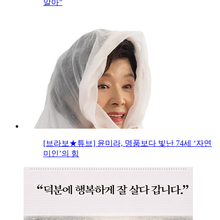
알아”
[브라보★튜브] 윤미라, 명품보다 빛난 74세 ‘자연
미인’의 힘