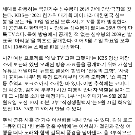
세대를 관통하는 국민가수 심수봉이 26년 만에 안방극장을 찾
는다. KBS는 ‘2021 한가위 대기획 피어나라 대한민국 심수
봉’을 오는 9월 19일 일요일 오후 8시, 2TV를 통해 방송한다.
이 공연은 대한민국이 사랑하는 심수봉이 펼치는 26년 만의 단
독 TV쇼다. 특히 방송에서 공개한 적 없는 심수봉의 2009년 발
표곡 ‘아리랑’을 최초로 공개한다. 이어 9월 21일 화요일 오후
10시 10분에는 스페셜 편을 방송한다.
시간 여행 프로젝트 ‘옛날 TV 그땐 그랬지’는 KBS 영상 저장
소에 보관돼 있던 오래된 방송 자료들을 공개하기 위해 개설된
유튜브 채널이다. 뉴트로 열풍에 힘입어 ‘전설의 고향’, ‘사랑
이 꽃피는 나무’ 등 유명 드라마부터 ‘가족 오락관’, ‘쇼 특급’
등 추억의 토크쇼까지 소개한 바 있다. 이번 추석에는 코미디
언 박준형, 김지혜 부부가 시간 여행의 안내자 역할을 맡아 그
때 그 시절을 소개할 예정이다. 1부 ‘식사연대기’는 9월 20일
월요일 오전 10시 35분, 2부 ‘직장생활백서’는 9월 21일 화요일
오전 10시 35분 1TV에서 만날 수 있다.
추석 연휴 사흘 간 가수 이선희를 내내 만날 수 있다. 감성 로드
다큐멘터리 ‘한 번쯤 멈출 수밖에’는 이선희가 절친과 감성 여
행을 떠나 노래와 함께 길목의 풍경을 담아낸다. 총 3부작으로