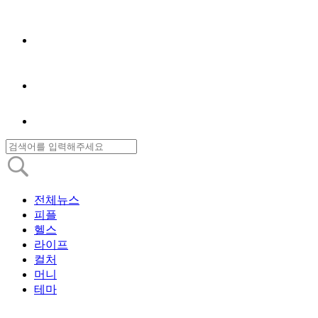
전체뉴스
피플
헬스
라이프
컬처
머니
테마