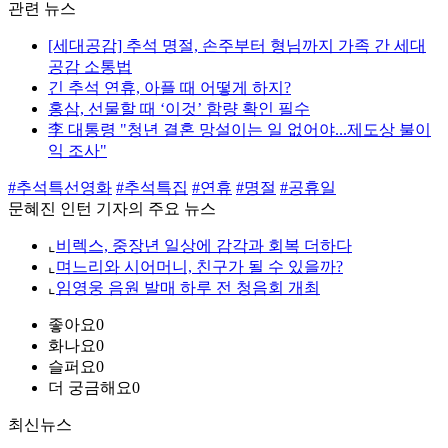
관련 뉴스
[세대공감] 추석 명절, 손주부터 형님까지 가족 간 세대
공감 소통법
긴 추석 연휴, 아플 때 어떻게 하지?
홍삼, 선물할 때 ‘이것’ 함량 확인 필수
李 대통령 "청년 결혼 망설이는 일 없어야...제도상 불이
익 조사"
#추석특선영화
#추석특집
#연휴
#명절
#공휴일
문혜진 인턴 기자의 주요 뉴스
⌞
비렉스, 중장년 일상에 감각과 회복 더하다
⌞
며느리와 시어머니, 친구가 될 수 있을까?
⌞
임영웅 음원 발매 하루 전 청음회 개최
좋아요
0
화나요
0
슬퍼요
0
더 궁금해요
0
최신뉴스