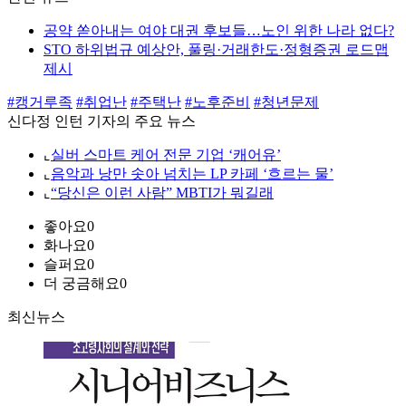
공약 쏟아내는 여야 대권 후보들…노인 위한 나라 없다?
STO 하위법규 예상안, 풀링·거래한도·정형증권 로드맵
제시
#캥거루족
#취업난
#주택난
#노후준비
#청년문제
신다정 인턴 기자의 주요 뉴스
⌞
실버 스마트 케어 전문 기업 ‘캐어유’
⌞
음악과 낭만 솟아 넘치는 LP 카페 ‘흐르는 물’
⌞
“당신은 이런 사람” MBTI가 뭐길래
좋아요
0
화나요
0
슬퍼요
0
더 궁금해요
0
최신뉴스