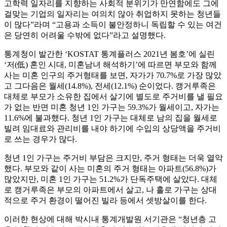
고학력 일자리를 지향하는 사회적 분위기가 만연함에도 그에
걸맞는 기업의 일자리는 여의치 않아 취업하지 못하는 청년들
이 많다”라며 “고용과 소득이 불안정하니 독립할 수 있는 여건
은 당연히 어려울 수밖에 없다”라고 설명했다.
통계청이 발간한 ‘KOSTAT 통계플러스 2021년 봄호’에 실린
‘저(低) 혼인 시대, 미혼남녀 해석하기’에 따르면 부모와 함께
사는 미혼 인구의 주거형태를 보면, 자가가 70.7%로 가장 많았
고 그다음은 월세(14.8%), 전세(12.1%) 순이었다. 캥거루족은
대체로 부모가 소유한 집에서 살기에 별도로 주거비를 낼 필요
가 없는 반면 미혼 청년 1인 가구는 59.3%가 월세이고, 자가는
11.6%에 불과했다. 청년 1인 가구는 대체로 남의 집을 월세로
빌려 임대료와 관리비를 내야 하기에 수입의 상당액을 주거비
로 쓰는 경우가 많다.
청년 1인 가구는 주거비 부담은 크지만, 주거 형태는 더욱 열악
했다. 부모와 같이 사는 미혼의 주거 형태는 아파트(56.8%)가
많았지만, 미혼 1인 가구는 51.2%가 단독주택에 살았다. 대체
로 캥거루족은 부모의 아파트에서 살고, 나 홀로 가구는 상대
적으로 주거 환경이 떨어진 빌라 등에서 셋방살이를 한다.
이러한 현상에 대해 박시내 통계개발원 서기관은 “청년층 고