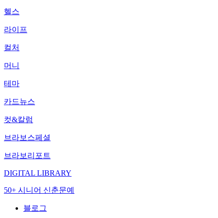
헬스
라이프
컬처
머니
테마
카드뉴스
컷&칼럼
브라보스페셜
브라보리포트
DIGITAL LIBRARY
50+ 시니어 신춘문예
블로그