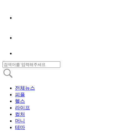
전체뉴스
피플
헬스
라이프
컬처
머니
테마