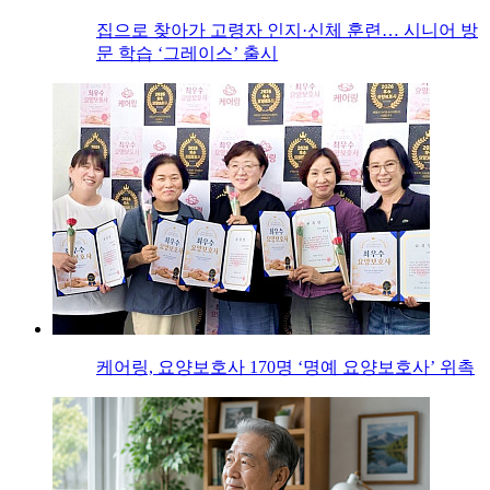
집으로 찾아가 고령자 인지·신체 훈련… 시니어 방
문 학습 ‘그레이스’ 출시
케어링, 요양보호사 170명 ‘명예 요양보호사’ 위촉