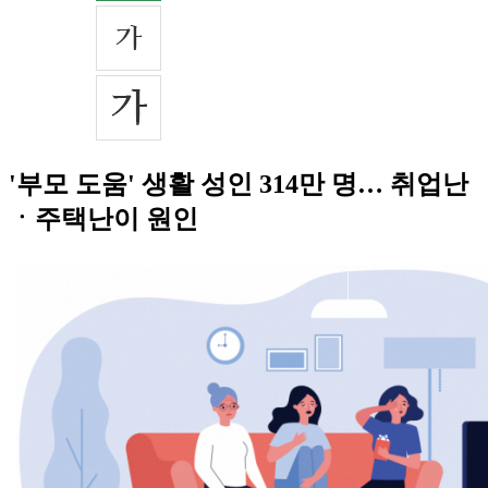
'부모 도움' 생활 성인 314만 명… 취업난
ㆍ주택난이 원인