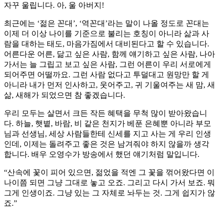
자꾸 울립니다. 아, 울 아버지!
최근에는 ‘젊은 꼰대’, ‘역꼰대’라는 말이 나올 정도로 꼰대는
이제 더 이상 나이를 기준으로 불리는 호칭이 아니라 삶과 사
람을 대하는 태도, 마음가짐에서 대비된다고 할 수 있습니다.
어른다운 어른, 닮고 싶은 사람, 함께 얘기하고 싶은 사람, 나아
가서는 늘 그립고 보고 싶은 사람, 그런 어른이 우리 서로에게
되어주면 어떨까요. 그런 사람 없다고 투덜대고 원망만 할 게
아니라 내가 먼저 인사하고, 웃어주고, 귀 기울여주는 새 맘, 새
삶, 새해가 되었으면 참 좋겠습니다.
우리 모두는 살면서 크든 작든 혜택을 무척 많이 받아왔습니
다. 하늘, 햇볕, 바람, 비 같은 천지가 베푼 은혜뿐 아니라 부모
님과 선생님, 세상 사람들한테 신세를 지고 사는 게 우리 인생
인데, 이제는 돌려주고 좋은 것은 남겨줘야 하지 않을까 생각
합니다. 배우 오영수가 방송에서 했던 얘기처럼 말입니다.
“산속에 꽃이 피어 있으면, 젊었을 적엔 그 꽃을 꺾어왔다면 이
나이쯤 되면 그냥 그대로 놓고 오죠. 그리고 다시 가서 보죠. 뭐
그게 인생이죠. 그냥 있는 그 자체로 놔두는 것. 그게 쉽지가 않
죠.”