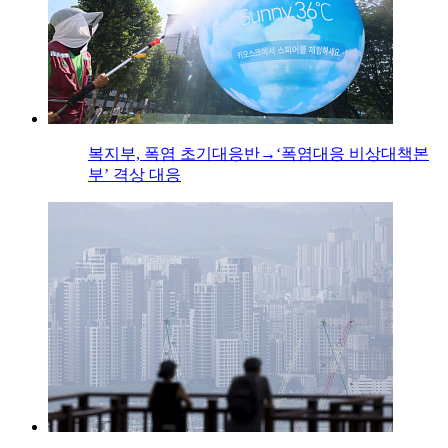
복지부, 폭염 초기대응반→‘폭염대응 비상대책본
부’ 격상 대응