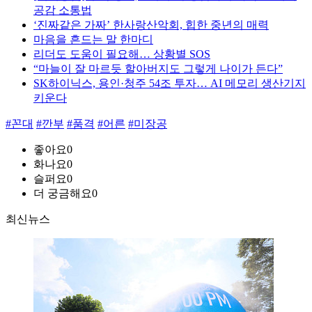
공감 소통법
‘진짜같은 가짜’ 한사랑산악회, 힙한 중년의 매력
마음을 흔드는 말 한마디
리더도 도움이 필요해… 상황별 SOS
“마늘이 잘 마르듯 할아버지도 그렇게 나이가 든다”
SK하이닉스, 용인·청주 54조 투자… AI 메모리 생산기지
키운다
#꼰대
#깐부
#품격
#어른
#미장공
좋아요
0
화나요
0
슬퍼요
0
더 궁금해요
0
최신뉴스