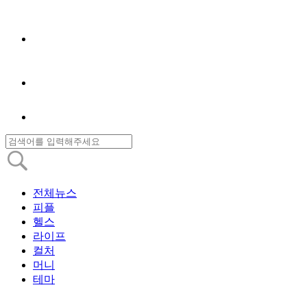
전체뉴스
피플
헬스
라이프
컬처
머니
테마