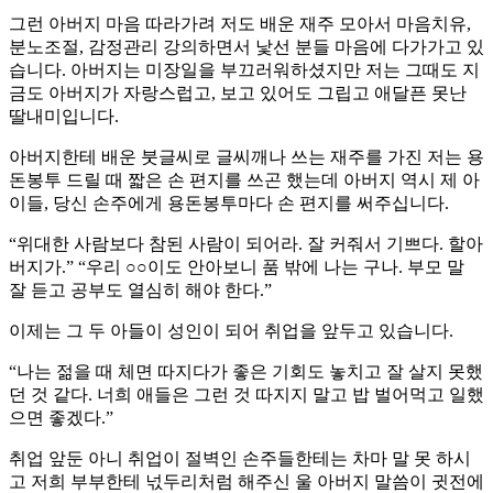
그런 아버지 마음 따라가려 저도 배운 재주 모아서 마음치유,
분노조절, 감정관리 강의하면서 낯선 분들 마음에 다가가고 있
습니다. 아버지는 미장일을 부끄러워하셨지만 저는 그때도 지
금도 아버지가 자랑스럽고, 보고 있어도 그립고 애달픈 못난
딸내미입니다.
아버지한테 배운 붓글씨로 글씨깨나 쓰는 재주를 가진 저는 용
돈봉투 드릴 때 짧은 손 편지를 쓰곤 했는데 아버지 역시 제 아
이들, 당신 손주에게 용돈봉투마다 손 편지를 써주십니다.
“위대한 사람보다 참된 사람이 되어라. 잘 커줘서 기쁘다. 할아
버지가.” “우리 ○○이도 안아보니 품 밖에 나는 구나. 부모 말
잘 듣고 공부도 열심히 해야 한다.”
이제는 그 두 아들이 성인이 되어 취업을 앞두고 있습니다.
“나는 젊을 때 체면 따지다가 좋은 기회도 놓치고 잘 살지 못했
던 것 같다. 너희 애들은 그런 것 따지지 말고 밥 벌어먹고 일했
으면 좋겠다.”
취업 앞둔 아니 취업이 절벽인 손주들한테는 차마 말 못 하시
고 저희 부부한테 넋두리처럼 해주신 울 아버지 말씀이 귓전에