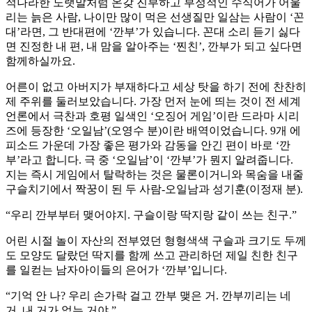
적나라한 노랫말처럼 온갖 진부하고 부정적인 수식어가 어울
리는 늙은 사람, 나이만 많이 먹은 선생질만 일삼는 사람이 ‘꼰
대’라면, 그 반대편에 ‘깐부’가 있습니다. 꼰대 소리 듣기 싫다
면 진정한 내 편, 내 맘을 알아주는 ‘찐친’, 깐부가 되고 싶다면
함께하실까요.
어른이 없고 아버지가 부재하다고 세상 탓을 하기 전에 찬찬히
제 주위를 둘러보았습니다. 가장 먼저 눈에 띄는 것이 전 세계
언론에서 극찬과 호평 일색인 ‘오징어 게임’이란 드라마 시리
즈에 등장한 ‘오일남’(오영수 분)이란 배역이었습니다. 9개 에
피소드 가운데 가장 좋은 평가와 감동을 안긴 편이 바로 ‘깐
부’라고 합니다. 극 중 ‘오일남’이 ‘깐부’가 뭔지 알려줍니다.
지는 즉시 게임에서 탈락하는 것은 물론이거니와 목숨을 내줄
구슬치기에서 짝꿍이 된 두 사람-오일남과 성기훈(이정재 분).
“우리 깐부부터 맺어야지. 구슬이랑 딱지랑 같이 쓰는 친구.”
어린 시절 놀이 자산의 전부였던 형형색색 구슬과 크기도 두께
도 모양도 달랐던 딱지를 함께 쓰고 관리하던 제일 친한 친구
를 일컫는 남자아이들의 은어가 ‘깐부’입니다.
“기억 안 나? 우리 손가락 걸고 깐부 맺은 거. 깐부끼리는 네
거, 내 거가 없는 거야.”