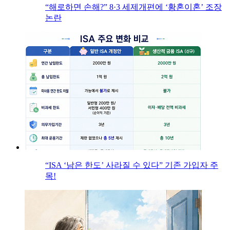
“해로하면 손해?” 8·3 세제개편에 ‘황혼이혼’ 조장
논란
“ISA ‘남은 한도’ 사라질 수 있다” 기존 가입자 주
목!