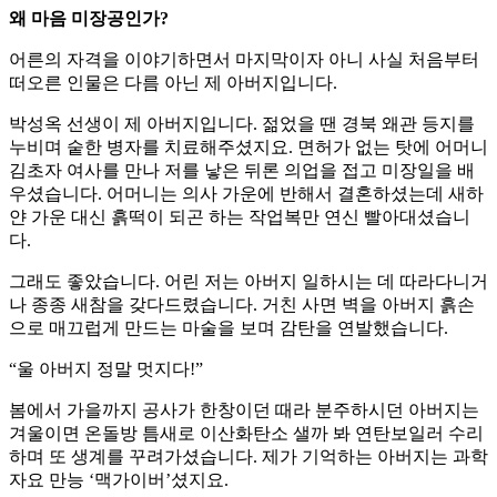
왜 마음 미장공인가?
어른의 자격을 이야기하면서 마지막이자 아니 사실 처음부터
떠오른 인물은 다름 아닌 제 아버지입니다.
박성옥 선생이 제 아버지입니다. 젊었을 땐 경북 왜관 등지를
누비며 숱한 병자를 치료해주셨지요. 면허가 없는 탓에 어머니
김초자 여사를 만나 저를 낳은 뒤론 의업을 접고 미장일을 배
우셨습니다. 어머니는 의사 가운에 반해서 결혼하셨는데 새하
얀 가운 대신 흙떡이 되곤 하는 작업복만 연신 빨아대셨습니
다.
그래도 좋았습니다. 어린 저는 아버지 일하시는 데 따라다니거
나 종종 새참을 갖다드렸습니다. 거친 사면 벽을 아버지 흙손
으로 매끄럽게 만드는 마술을 보며 감탄을 연발했습니다.
“울 아버지 정말 멋지다!”
봄에서 가을까지 공사가 한창이던 때라 분주하시던 아버지는
겨울이면 온돌방 틈새로 이산화탄소 샐까 봐 연탄보일러 수리
하며 또 생계를 꾸려가셨습니다. 제가 기억하는 아버지는 과학
자요 만능 ‘맥가이버’셨지요.