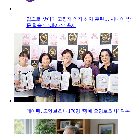
집으로 찾아가 고령자 인지·신체 훈련… 시니어 방
문 학습 ‘그레이스’ 출시
케어링, 요양보호사 170명 ‘명예 요양보호사’ 위촉