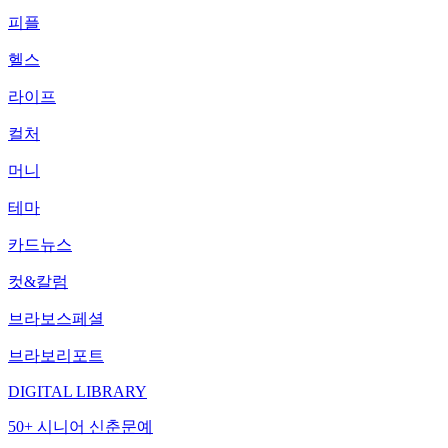
피플
헬스
라이프
컬처
머니
테마
카드뉴스
컷&칼럼
브라보스페셜
브라보리포트
DIGITAL LIBRARY
50+ 시니어 신춘문예