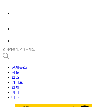
전체뉴스
피플
헬스
라이프
컬처
머니
테마