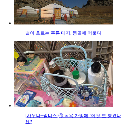
별이 흐르는 푸른 대지, 몽골에 머물다
[사우나+웰니스]④ 목욕 가방에 ‘이것’도 챙겼나
요?