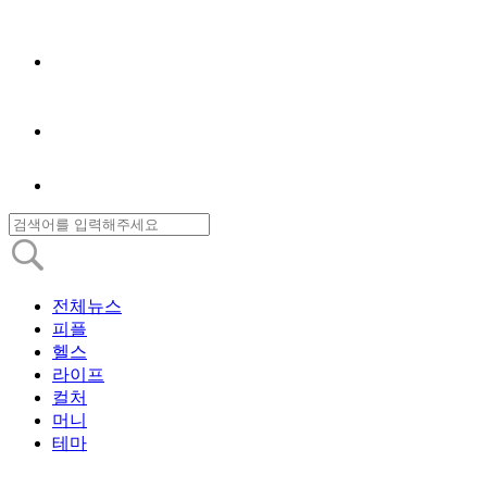
전체뉴스
피플
헬스
라이프
컬처
머니
테마