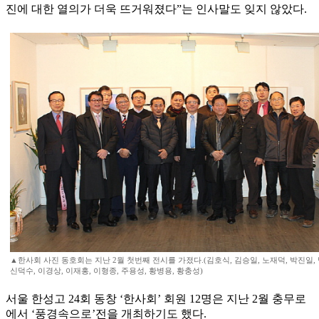
진에 대한 열의가 더욱 뜨거워졌다”는 인사말도 잊지 않았다.
▲한사회 사진 동호회는 지난 2월 첫번째 전시를 가졌다.(김호식, 김승일, 노재덕, 박진일, 
신덕수, 이경상, 이재홍, 이형종, 주용성, 황병용, 황충성)
서울 한성고 24회 동창 ‘한사회’ 회원 12명은 지난 2월 충무로
에서 ‘풍경속으로’전을 개최하기도 했다.