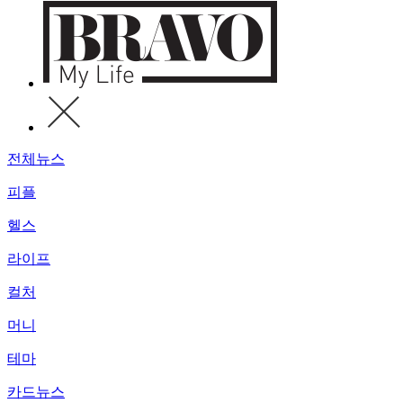
전체뉴스
피플
헬스
라이프
컬처
머니
테마
카드뉴스