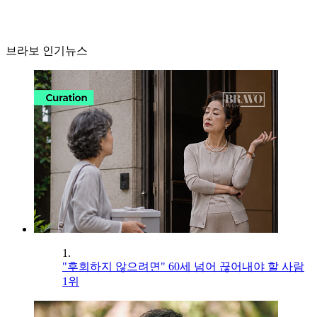
브라보 인기뉴스
1.
"후회하지 않으려면" 60세 넘어 끊어내야 할 사람
1위