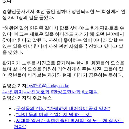
컸다.
경향신문사에서 30년 동안 일하다 정년퇴직한 노 회장에게 인
생 2막 1장의 길을 물었다.
“해왔던 일의 연관된 길에서 답을 찾아야 노후가 평화로울 수
있다”며 그는 새로운 일을 하더라도 자기가 해 오던 분야에서
찾아야 한다고 말했다. 자신이 좋아하는 일이 아니라 잘할 수
있는 일을 해야 한다며 사진 관련 사업을 추진하고 있다고 말
을 맺었다.
활기차게 노후를 사진으로 즐기려는 한사회 회원들의 모습을
보며 찰나의 모습을 영원히 기억하게 해주는 사진, 그들이 있
어 중년들이 바라보는 과거와 현재, 미래가 공존하는 듯하다.
김영순 기자
kys0701@etoday.co.kr
#사진취미
#사진동호회
#한성고한사회
#노재덕
김영순 기자의 주요 뉴스
⌞
문장옥의 진심, “가림없이 내어줘야 공감 얻어”
⌞
"나이 듦의 미덕은 뭐든지 덜 하는 것"
⌞
시대를 앞서간 종합예술인 홍서범 ‘잘 노는 게 잘 사는
거다!’