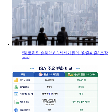
“해로하면 손해?” 8·3 세제개편에 ‘황혼이혼’ 조장
논란