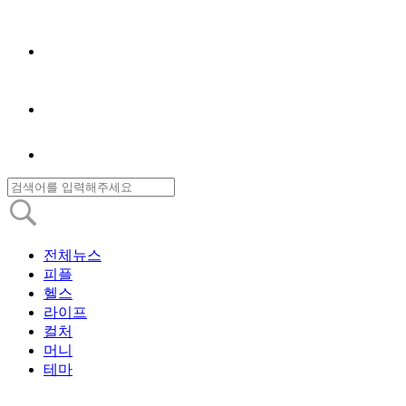
전체뉴스
피플
헬스
라이프
컬처
머니
테마