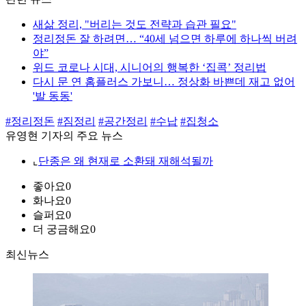
새삶 정리, "버리는 것도 전략과 습관 필요"
정리정돈 잘 하려면… “40세 넘으면 하루에 하나씩 버려
야”
위드 코로나 시대, 시니어의 행복한 ‘집콕’ 정리법
다시 문 연 홈플러스 가보니… 정상화 바쁜데 재고 없어
'발 동동'
#정리정돈
#짐정리
#공간정리
#수납
#집청소
유영현 기자의 주요 뉴스
⌞
단종은 왜 현재로 소환돼 재해석될까
좋아요
0
화나요
0
슬퍼요
0
더 궁금해요
0
최신뉴스