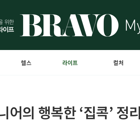
헬스
라이프
컬처
니어의 행복한 ‘집콕’ 정