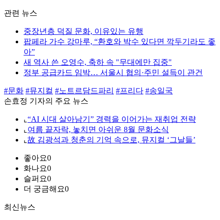
관련 뉴스
중장년층 덕질 문화, 이유있는 유행
팝페라 가수 강마루, “환호와 박수 있다면 깍두기라도 좋
아”
새 역사 쓴 오영수, 축하 속 "무대에만 집중"
정부 공급카드 임박… 서울시 협의·주민 설득이 관건
#문화
#뮤지컬
#노트르담드파리
#프리다
#송일국
손효정 기자의 주요 뉴스
⌞
“AI 시대 살아남기” 경력을 이어가는 재취업 전략
⌞
여름 끝자락, 놓치면 아쉬운 8월 문화소식
⌞
故 김광석과 청춘의 기억 속으로, 뮤지컬 ‘그날들’
좋아요
0
화나요
0
슬퍼요
0
더 궁금해요
0
최신뉴스