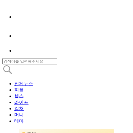
전체뉴스
피플
헬스
라이프
컬처
머니
테마