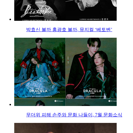
박효신 볼까 홍광호 볼까, 뮤지컬 ‘베토벤’
무더위 피해 손주와 문화 나들이, 7월 문화소식