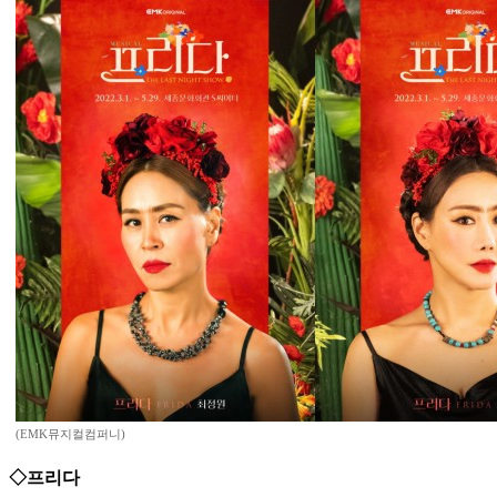
(EMK뮤지컬컴퍼니)
◇프리다