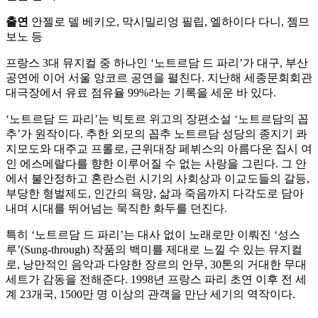
출연
안젤로 델 베키오, 막시밀리엉 필립, 엘하이다 다니, 젬므
보노 등
프랑스 3대 뮤지컬 중 하나인 ‘노트르담 드 파리’가 대구, 부산
공연에 이어 서울 앙코르 공연을 펼친다. 지난해 세종문회회관
대극장에서 유료 점유율 99%라는 기록을 세운 바 있다.
‘노트르담 드 파리’는 빅토르 위고의 장편소설 ‘노트르담의 꼽
추’가 원작이다. 추한 외모의 꼽추 노트르담 성당의 종지기 콰
지모도와 대주교 프롤로, 근위대장 페뷔스의 아름다운 집시 여
인 에스메랄다를 향한 이루어질 수 없는 사랑을 그린다. 그 안
에서 불안정하고 혼란스런 시기의 사회상과 이교도들의 갈등,
부당한 형벌제도, 인간의 욕망, 삶과 죽음까지 다각도로 담아
내며 시대를 뛰어넘는 묵직한 화두를 던진다.
특히 ‘노트르담 드 파리’는 대사 없이 노래로만 이뤄진 ‘성스
루’(Sung-through) 작품의 백미를 제대로 느낄 수 있는 뮤지컬
로, 낭만적인 음악과 다양한 장르의 안무, 30톤의 거대한 무대
세트가 감동을 전해준다. 1998년 프랑스 파리 초연 이후 전 세
계 23개국, 1500만 명 이상의 관객을 만난 세기의 역작이다.