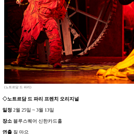
(노트르담 드 파리)
◇노트르담 드 파리 프렌치 오리지널
일정
2월 25일 ~ 3월 13일
장소
블루스퀘어 신한카드홀
연출
질 마으