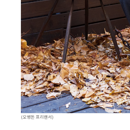
(오병돈 프리랜서)