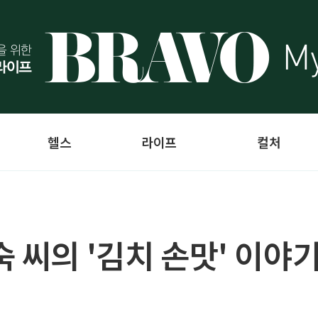
헬스
라이프
컬처
 씨의 '김치 손맛' 이야