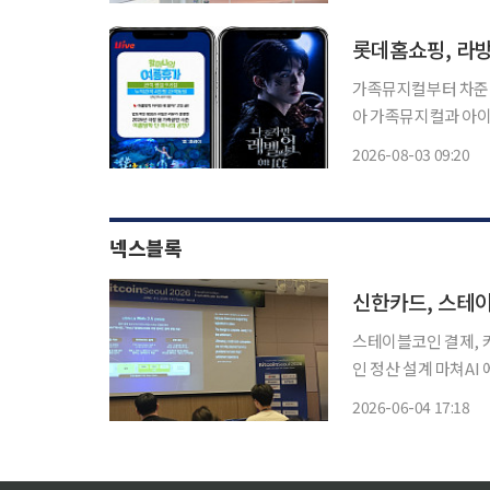
팝업스토어에서는 물에
롯데홈쇼핑, 라
가족뮤지컬부터 차준환 아이스쇼까지 
아 가족뮤지컬과 아이
터 피겨스케이팅 국가
2026-08-03 09:20
큐레이션 프로그램을 바탕으로
면 라이브
넥스블록
신한카드, 스테이
스테이블코인 결제, 
인 정산 설계 마쳐AI 에이전
기반 결제가 기존 카
2026-06-04 17:18