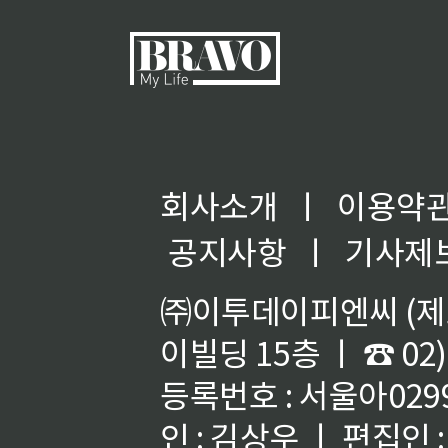
회사소개
ㅣ
이용약
공지사항
ㅣ
기사제
㈜이투데이피엔씨 (제호
이빌딩 15층 ㅣ ☎ 02)
등록번호 : 서울아02992
인 : 김상우 ㅣ 편집인