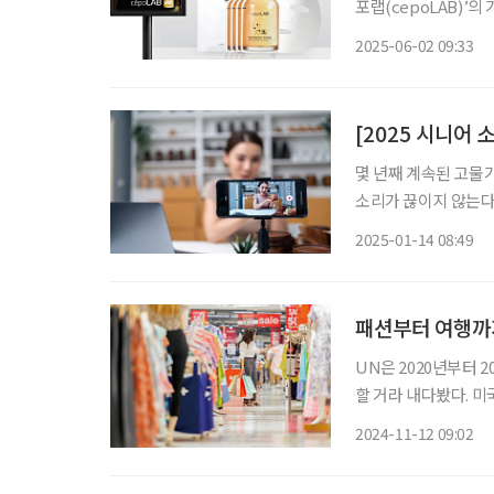
포랩(cepoLAB)’의
성들에게 높은 호응을 얻고 있다. 세포랩은 신생물 자원 기
2025-06-02 09:33
오의 바이오 화장품 
[2025 시니어
몇 년째 계속된 고물
소리가 끊이지 않는다.
비 경향이 이어질 전망
2025-01-14 08:49
02 라이브커머스 60
패션부터 여행까
UN은 2020년부터 
할 거라 내다봤다. 미
전망했다. 이에 소비시
2024-11-12 09:02
목한다. 젊다는 