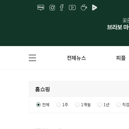
전체뉴스
피플
전체
1주
1개월
1년
직