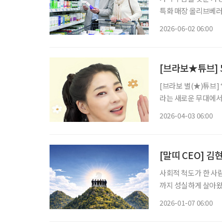
특화 매장 올리브베러
한 검사와 상담을 결
2026-06-02 06:00
으로 넓어지고 있다.
[브라보★튜브] 
[브라보 별(★)튜브]
라는 새로운 무대에서
비’로 사랑받는 이유
2026-04-03 06:00
움으로 확장할 수 있는
[말띠 CEO] 
사회적 척도가 한 사
까지 성실하게 살아왔다
가운데, 경영 최전선에
2026-01-07 06:00
년’으로 불린다. 하