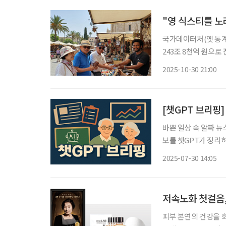
"영 식스티를 노
국가데이터처(옛 통계청
243조 8천억 원으로 
차지하는 15~64세 노동연령층
2025-10-30 21:00
체 소비액의 16.7%
[챗GPT 브리핑
바쁜 일상 속 알짜 뉴
보를 챗GPT가 정리하고 편집국
대…가입 연령 상향 목
2025-07-30 14:05
보험료 납부를 종료하지
저속노화 첫걸음,
피부 본연의 건강을 