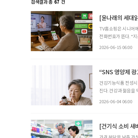
검색결과 총
67
건
[윤나래의 세대읽
TV홈쇼핑은 시니어에
전화번호가 뜬다. “
색상과 수량을 확인한다.
2026-06-15 06:00
즘은 달라졌다. TV홈
“SNS 영양제 
건강기능식품 전성시대
진다. 건강과 젊음을
가 많아진 지금, 자신에
2026-06-04 06:00
민국은 장수 시대와 
[건기식 소비 새
가격 부담을 낮춘 가