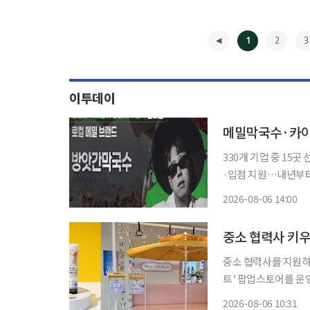
1
2
3
이투데이
메밀막국수·카이
330개 기업 중 15
·입점 지원…내년부터 최대 1억원 사업화
국수와 목장에서 갓 
2026-08-06 14:00
두드린다. 아이디어와
◀
중소 협력사 키우
중소 협력사를 지원하
트’ 팝업스토어를 운영한다고 6일 밝혔다. 이
리고, 오프라인 체험
2026-08-06 10:31