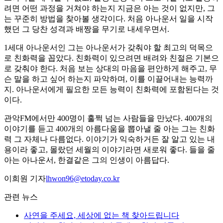
려면 어떤 과정을 거쳐야 하는지 지금은 아는 것이 없지만, 그
는 꾸준히 방법을 찾아볼 생각이다. 처음 아나운서 일을 시작
했던 그 당찬 성격과 배짱을 무기로 내세우면서.
1세대 아나운서인 그는 아나운서가 갖춰야 할 최고의 덕목으
로 친화력을 꼽았다. 친화력이 있으려면 배려와 친절은 기본으
로 갖춰야 한다. 처음 보는 상대의 마음을 편안하게 해주고, 무
슨 말을 하고 싶어 하는지 파악하며, 이를 이끌어내는 능력까
지. 아나운서에게 필요한 모든 능력이 친화력에 포함된다는 것
이다.
관악FM에서만 400명이 훌쩍 넘는 사람들을 만났다. 400개의
이야기를 듣고 400개의 아름다움을 뽑아낼 줄 아는 그는 친화
력 그 자체나 다름없다. 이야기가 익숙하거든 잘 알고 있는 내
용이라 좋고, 몰랐던 세월의 이야기라면 새로워 좋다. 들을 줄
아는 아나운서, 한결같은 그의 인생이 아름답다.
이희원 기자
lhwon96@etoday.co.kr
관련 뉴스
사연을 주세요, 세상에 없는 책 찾아드립니다