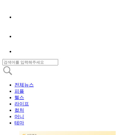
전체뉴스
피플
헬스
라이프
컬처
머니
테마