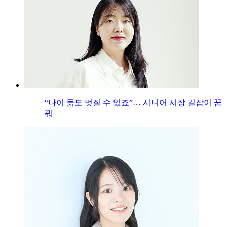
“나이 듦도 멋질 수 있죠”… 시니어 시장 길잡이 꿈
꿔