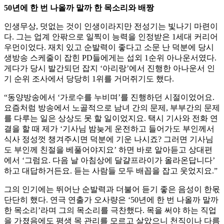
50년에 한 번 나올까 말까 한 목소리와 배짱
인생무상, 덧없는 것이 인생이라지만 전성기는 빛나기 마련이
다. 그는 업계 안팎으로 일찍이 능력을 인정받은 1세대 커리어
우먼이었다. 재치 있고 순발력이 좋다고 소문 난 덕분에 당시
생방송 스케줄이 잡힌 PD들에게는 섭외 1순위 아나운서였다.
게다가 당시 발간되던 잡지 ‘아리랑’에서 진행한 아나운서 인
기 순위 조사에서 당당히 1위를 거머쥐기도 했다.
“동양방송에서 ‘가로수를 누비며’를 진행하던 시절이었어요.
요즘처럼 방송에서 노골적으로 남녀 간의 문제, 부부간의 문제
를 다루는 일은 상상도 못 할 일이었지요. 택시 기사와 전화 연
결을 할 때 제가 ‘기사님 밤늦게 운전하고 들어가도 부인께서
식사 정성껏 챙겨주시면 덕분에 기운 나시죠? 그러면 기사님
도 부인께 친절을 베풀어야지요’ 하면 바로 알아듣고 상대편
에서 ‘그럼요. 다음 날 아침상에 달걀프라이가 올라온답니다’
하고 대답하거든요. 듣는 사람들 모두 배꼽을 잡고 웃었지요.”
그의 인기에는 뛰어난 순발력과 더불어 듣기 좋은 음성이 한몫
단단히 했다. 연극 연출가 오사량은 ‘50년에 한 번 나올까 말까
한 목소리’라며 그의 목소리를 극찬했다. 목을 써야 하는 직업
을 가졌음에도 평생 목 관리를 모르고 살았으니 천직이나 다름