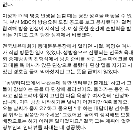
없다.
이성화 DJ의 방송 인생을 논할 때는 당찬 성격을 빼놓을 수 없
다. 부산 MBC의 방송요원 모집 공고를 보고 응시했다가 덜컥
합격해 방송 인생이 시작된 것, 예상 못한 순간에 순발력을 발
하는 기지도 그의 당찬 성격에서 비롯됐다.
전국체육대회가 동대문운동장에서 열리던 시절, 육영수 여사
가 직접 방문한 일이 있었다. 생방송으로 진행되는 전국체육대
회 중계방송의 진행석에서 방송 준비를 하던 그는 마이크를 쥐
고 대뜸 육 여사가 앉은 단상으로 올랐다. 단상 밑을 지키고 서
있던 경호원 둘이 막아섰지만 그는 뜻을 굽히지 않았다.
“‘동양라디오에서 나왔는데 잠깐 인터뷰만 할게요’ 하고서 그
둘이 망설이는 틈을 타 단상에 올라섰어요. 올라가는 동안 뭐
라고 말씀드려야 할지 고민한 다음 육영수 여사한테 ‘안녕하
십니까. 이따 방송 시작하거든 날씨가 어떤지만 여쭤볼게요.
오늘 날씨가 좋지요? 하고 물으면 ‘네’ 하는 대답이랑 선수들
잘 뛰라는 말씀만 해주세요’ 그랬어요. 돌이켜 생각해도 보통
배짱으로는 하기 어려운 일이었지요.” 결국 그는 계획에 없던
영부인의 인터뷰를 따내는 데 성공했다.