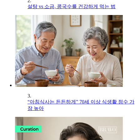
2.
설탕 vs 소금, 콩국수를 건강하게 먹는 법
3.
“아침식사는 든든하게” 70세 이상 식생활 점수 가
장 높아