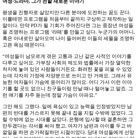
여성·드라마, 그가 전할 새로운 이야기
평생을 진행자로 살았지만 다른 분야에 도전하는 꿈도 꾼다.
이를테면 프로그램을 처음부터 끝까지 구상하고 제작하는 일
말이다. 만약 PD가 될 기회가 주어진다면 그는 중장년 여성들
을 조명하는 프로그램 ‘라떼’를 만들고 싶다. 누군가의 어머니,
혹은 아내로만 살아오며 나이 들어버린 이들의 세월을 조명하
고픈 욕심 때문이다.
“여성들이 남모르게 겪은 고통과 고난 같은 사적인 이야기를
다루고 싶어요. 가부장 사회의 제도와 법률에서 가장 열악한
처지에 놓여 있던 사람들이거든요. 화려한 꽃을 피울 수 있었
는데 각자의 가정에 자양분으로 쓰이고 만 거예요. 그래서 유
능한 여자들이 가슴에 응어리가 많아요. 어디 가서 이런 이야
기를 할 곳도 없으니 친구들이랑 만날 때나 털어놓고 말죠. 그
런 얘기를 자주 듣는데 정말 가슴이 아파요.”
그만 해도 그랬다. 일에 욕심이 있고 능력을 인정받았지만 남
편의 반대를 거스르지 못해 끝내 집을 지킬 수밖에 없었다. 그
럴 수밖에 없는 시대를 살았다. 은행에 입사할 때 결혼하면 그
만두겠다는 각서를 써야 했고, 여자가 남편과 아이를 두고 바
깥일을 하면 손가락질하던 시절이었다. 당대 여성들에게 선망