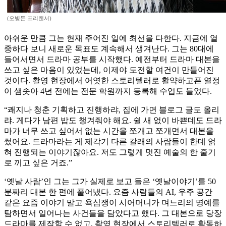
(오병돈 프리랜서)
아쉬운 만큼 그는 현재 주어진 일에 최선을 다한다. 지금에 열
중하다 보니 새로운 목표도 계속해서 생겨난다. 그는 80대에
들어서면서 드라마 공부를 시작했다. 예전부터 드라마 대본을
쓰고 싶은 마음이 있었는데, 이제야 도전할 여건이 만들어진
것이다. 촬영 현장에서 어엿한 스토리텔러로 활약하고픈 열정
이 샘솟아 4년 전에는 전문 학원까지 등록해 수업도 들었다.
“쾌지나 청춘 기획하고 진행하랴, 집에 가면 블로그 글도 올리
랴. 게다가 남편 밥도 챙겨줘야 해요. 쉴 새 없이 바쁜데도 드라
마가 너무 쓰고 싶어서 없는 시간을 쪼개고 쪼개면서 대본을
썼어요. 드라마라는 게 제각기 다른 갈래의 사람들이 한데 얽
혀 진행되는 이야기잖아요. 저도 그렇게 멋진 예술의 한 줄기
로 끼고 싶은 거죠.”
‘옛날 사람’인 그는 그가 실제로 보고 들은 ‘옛날이야기’를 50
분짜리 대본 한 편에 풀어냈다. 요즘 사람들의 AI, 우주 공간
같은 요즘 이야기 말고 욕심쟁이 시어머니가 며느리의 명예를
탐하면서 일어나는 사건들을 담았다고 했다. 그 대본으로 당장
드라마를 제작할 수 없고, 촬영 현장에서 스토리텔러로 활동하