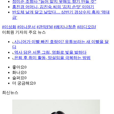
정미순 조향사 “늙어 맡지 못해도 향기 만들 것”
홍진경 어머니, 김진숙 씨의 '김치 손맛' 이야기
반도체 날개 달고 날았다… 상반기 경상수지 흑자 '역대
급'
#이성화
#아나운서
#관악FM
#쾌지나청춘
#라디오DJ
이희원 기자의 주요 뉴스
⌞
시니어가 이빨 빠진 호랑이? 유튜브라는 새 이빨을 달
다
⌞
역사 담은 서툰 그림, 영화로 빛을 발하다
⌞
은퇴 후 취미 활동, 망설임을 극복하는 방법
좋아요
0
화나요
0
슬퍼요
0
더 궁금해요
0
최신뉴스