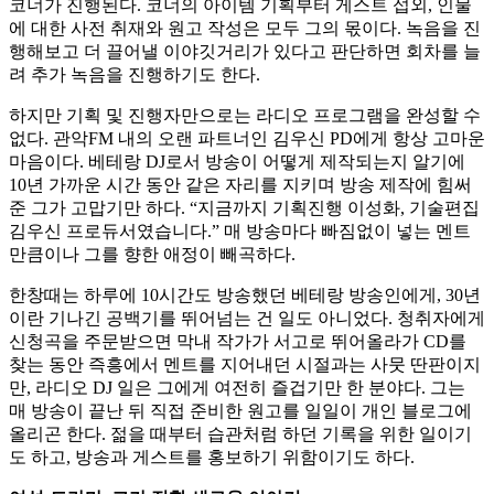
코너가 진행된다. 코너의 아이템 기획부터 게스트 섭외, 인물
에 대한 사전 취재와 원고 작성은 모두 그의 몫이다. 녹음을 진
행해보고 더 끌어낼 이야깃거리가 있다고 판단하면 회차를 늘
려 추가 녹음을 진행하기도 한다.
하지만 기획 및 진행자만으로는 라디오 프로그램을 완성할 수
없다. 관악FM 내의 오랜 파트너인 김우신 PD에게 항상 고마운
마음이다. 베테랑 DJ로서 방송이 어떻게 제작되는지 알기에
10년 가까운 시간 동안 같은 자리를 지키며 방송 제작에 힘써
준 그가 고맙기만 하다. “지금까지 기획진행 이성화, 기술편집
김우신 프로듀서였습니다.” 매 방송마다 빠짐없이 넣는 멘트
만큼이나 그를 향한 애정이 빼곡하다.
한창때는 하루에 10시간도 방송했던 베테랑 방송인에게, 30년
이란 기나긴 공백기를 뛰어넘는 건 일도 아니었다. 청취자에게
신청곡을 주문받으면 막내 작가가 서고로 뛰어올라가 CD를
찾는 동안 즉흥에서 멘트를 지어내던 시절과는 사뭇 딴판이지
만, 라디오 DJ 일은 그에게 여전히 즐겁기만 한 분야다. 그는
매 방송이 끝난 뒤 직접 준비한 원고를 일일이 개인 블로그에
올리곤 한다. 젊을 때부터 습관처럼 하던 기록을 위한 일이기
도 하고, 방송과 게스트를 홍보하기 위함이기도 하다.