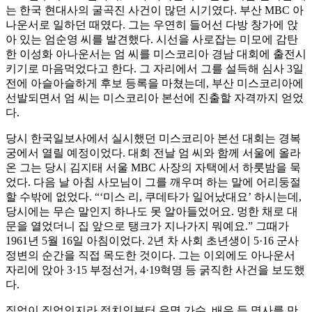
는 한국 현대사의 굴곡진 사건이 많던 시기였다. 부산 MBC 아
나운서로 일하던 때였다. 그는 우연히 들어선 다방 창가에 앉
아 있는 엄순영 씨를 발견했다. 시선을 사로잡는 미모에 감탄
한 이성화 아나운서는 엄 씨를 미스코리아 경남 대회에 출전시
키기로 마음먹었다고 한다. 그 자리에서 그를 설득해 심사 3일
전에 아슬아슬하게 후보 등록을 마쳤는데, 부산 미스코리아에
선발되면서 엄 씨는 미스코리아 본선에 진출할 자격까지 얻었
다.
당시 한국일보사에서 실시했던 미스코리아 본선 대회는 경복
궁에서 열릴 예정이었다. 대회 전날 엄 씨와 함께 서울에 올라
온 그는 당시 김지태 서울 MBC 사장의 자택에서 하룻밤을 묵
었다. 다음 날 아침 사모님이 그를 깨우며 하는 말에 어리둥절
할 수밖에 없었다. “‘미스 리, 쿠데타가 일어났대요’ 하시는데,
당시에는 무슨 말인지 하나도 못 알아들었어요. 멍한 채로 대
문을 열었더니 집 앞으로 탱크가 지나가지 뭐예요.” 그때가
1961년 5월 16일 아침이었다. 2년 차 사회 초년생이 5·16 군사
정변의 순간을 직접 목도한 것이다. 그는 이외에도 아나운서
자리에 앉아 3·15 부정선거, 4·19혁명 등 굵직한 사건을 보도했
다.
직업이 직업인지라 정치인부터 유명 가수, 배우 등 명사를 만