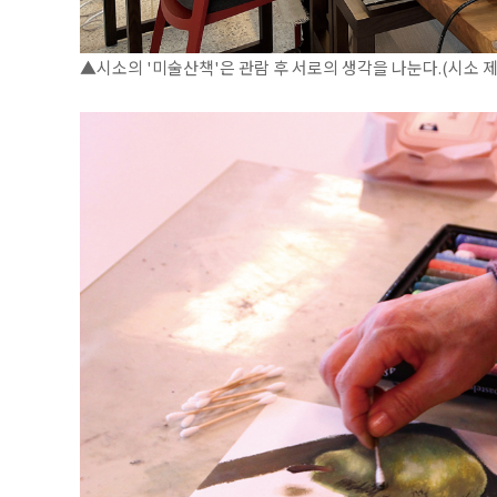
▲시소의 '미술산책'은 관람 후 서로의 생각을 나눈다.(시소 제