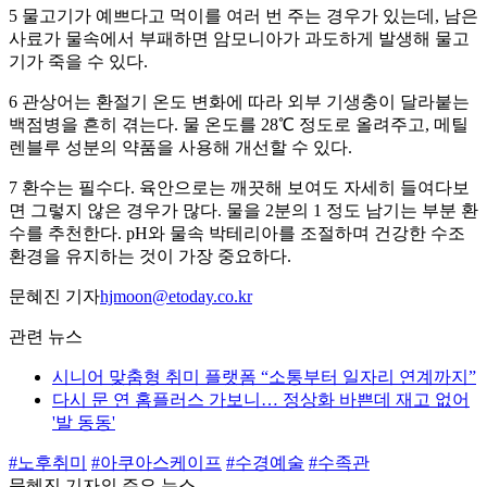
5 물고기가 예쁘다고 먹이를 여러 번 주는 경우가 있는데, 남은
사료가 물속에서 부패하면 암모니아가 과도하게 발생해 물고
기가 죽을 수 있다.
6 관상어는 환절기 온도 변화에 따라 외부 기생충이 달라붙는
백점병을 흔히 겪는다. 물 온도를 28℃ 정도로 올려주고, 메틸
렌블루 성분의 약품을 사용해 개선할 수 있다.
7 환수는 필수다. 육안으로는 깨끗해 보여도 자세히 들여다보
면 그렇지 않은 경우가 많다. 물을 2분의 1 정도 남기는 부분 환
수를 추천한다. pH와 물속 박테리아를 조절하며 건강한 수조
환경을 유지하는 것이 가장 중요하다.
문혜진 기자
hjmoon@etoday.co.kr
관련 뉴스
시니어 맞춤형 취미 플랫폼 “소통부터 일자리 연계까지”
다시 문 연 홈플러스 가보니… 정상화 바쁜데 재고 없어
'발 동동'
#노후취미
#아쿠아스케이프
#수경예술
#수족관
문혜진 기자의 주요 뉴스