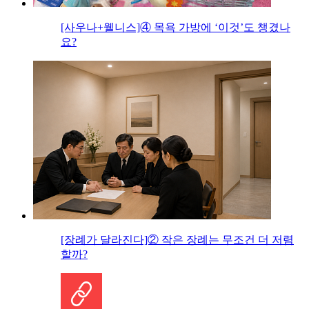
[사우나+웰니스]④ 목욕 가방에 ‘이것’도 챙겼나
요?
[장례가 달라진다]② 작은 장례는 무조건 더 저렴
할까?