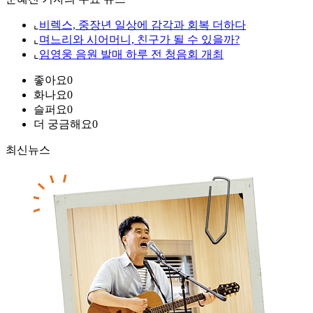
⌞
비렉스, 중장년 일상에 감각과 회복 더하다
⌞
며느리와 시어머니, 친구가 될 수 있을까?
⌞
임영웅 음원 발매 하루 전 청음회 개최
좋아요
0
화나요
0
슬퍼요
0
더 궁금해요
0
최신뉴스