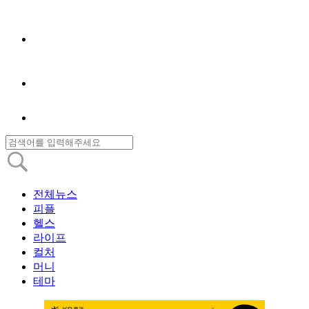
전체뉴스
피플
헬스
라이프
컬처
머니
테마