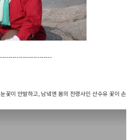
--------------------------
눈꽃이 만발하고, 남녘엔 봄의 전령사인 산수유 꽃이 손