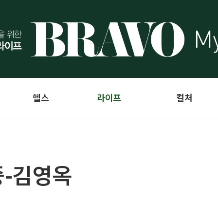
헬스
라이프
컬처
중-김영옥