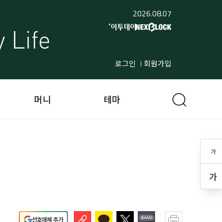
2026.08.07
로그인
회원가입
머니
테마
가
가
선호매체 추가