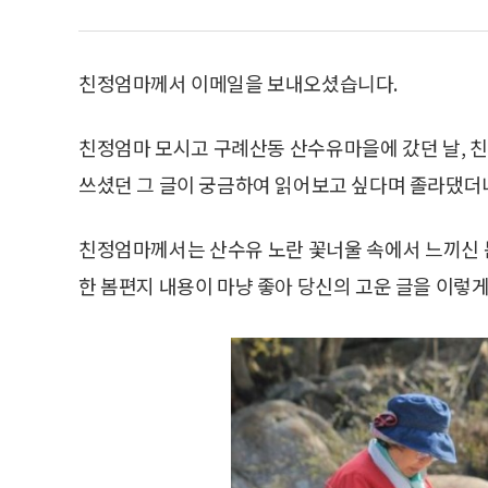
친정엄마께서 이메일을 보내오셨습니다.
친정엄마 모시고 구례산동 산수유마을에 갔던 날, 
쓰셨던 그 글이 궁금하여 읽어보고 싶다며 졸라댔더
친정엄마께서는 산수유 노란 꽃너울 속에서 느끼신 
한 봄편지 내용이 마냥 좋아 당신의 고운 글을 이렇