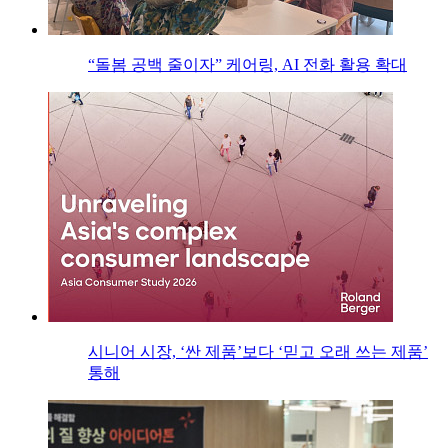
“돌봄 공백 줄이자” 케어링, AI 전화 활용 확대
시니어 시장, ‘싼 제품’보다 ‘믿고 오래 쓰는 제품’
통해