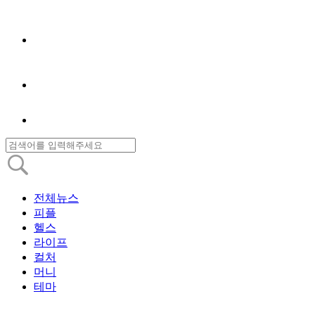
전체뉴스
피플
헬스
라이프
컬처
머니
테마