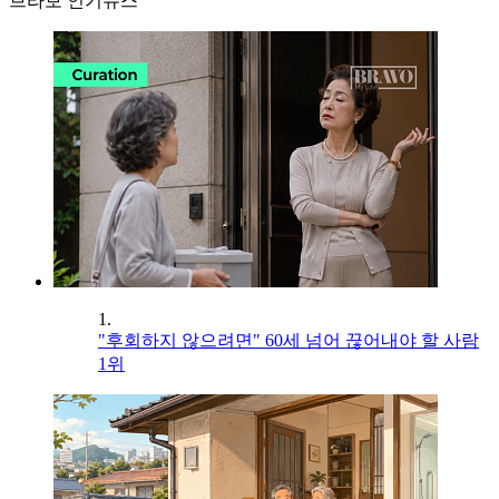
브라보 인기뉴스
1.
"후회하지 않으려면" 60세 넘어 끊어내야 할 사람
1위