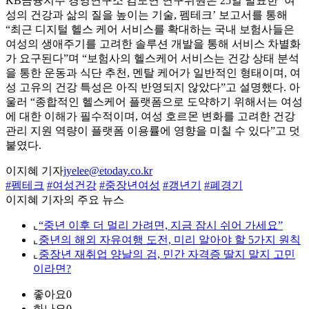
KB금융지주 경영연구소 김도연 연구위원은 25일 발표한 ‘여
성의 건강과 삶의 질을 높이는 기술, 펨테크’ 보고서를 통해
“최근 디지털 헬스 케어 서비스를 확대하는 국내 보험사들은
여성의 생애주기를 고려한 솔루션 개발을 통해 서비스 차별화
가 요구된다”며 “보험사의 헬스케어 서비스는 건강 상태 분석
을 통한 운동과 식단 추천, 멘탈 케어가 일반적인 형태이며, 여
성 고유의 건강 특성은 아직 반영되지 않았다”고 설명했다. 아
울러 “종합적인 헬스케어 플랫폼으로 도약하기 위해서는 여성
에 대한 이해가 필수적이며, 여성 호르몬 변화를 고려한 건강
관리 지원 역량이 플랫폼 이용률에 영향을 미칠 수 있다”고 덧
붙였다.
이지혜 기자
jyelee@etoday.co.kr
#펨테크
#여성건강
#중장년여성
#갱년기
#폐경기
이지혜 기자의 주요 뉴스
⌞
“중년 이후 더 멀리 가려면, 지금 잠시 쉬어 가세요”
⌞
중년의 해외 자유여행 도전, 미리 알아야 할 5가지 원칙
⌞
중장년 재취업 양날의 검, 민간 자격증 딸지 말지 고민
이라면?
좋아요
0
화나요
0