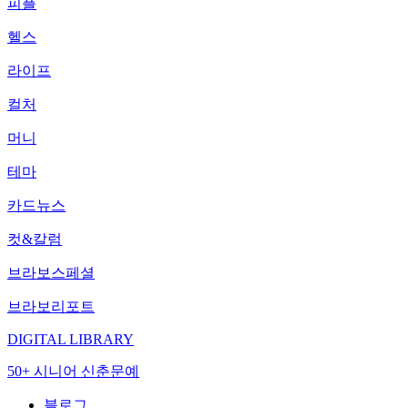
피플
헬스
라이프
컬처
머니
테마
카드뉴스
컷&칼럼
브라보스페셜
브라보리포트
DIGITAL LIBRARY
50+ 시니어 신춘문예
블로그