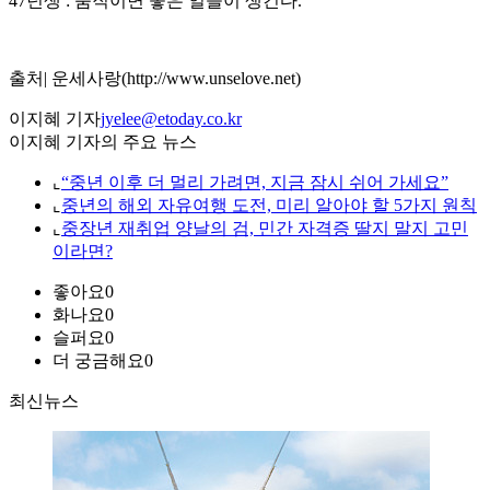
47년생 : 움직이면 좋은 일들이 생긴다.
출처| 운세사랑(http://www.unselove.net)
이지혜 기자
jyelee@etoday.co.kr
이지혜 기자의 주요 뉴스
⌞
“중년 이후 더 멀리 가려면, 지금 잠시 쉬어 가세요”
⌞
중년의 해외 자유여행 도전, 미리 알아야 할 5가지 원칙
⌞
중장년 재취업 양날의 검, 민간 자격증 딸지 말지 고민
이라면?
좋아요
0
화나요
0
슬퍼요
0
더 궁금해요
0
최신뉴스