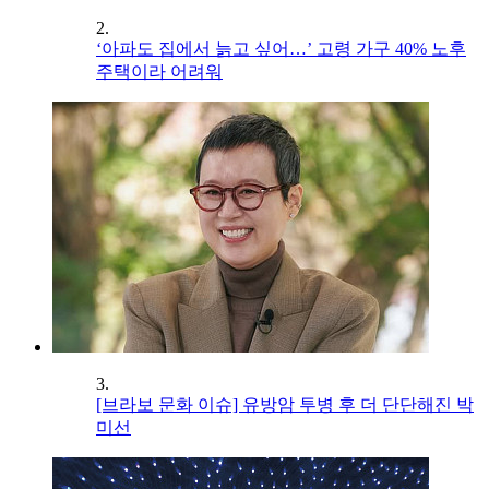
2.
‘아파도 집에서 늙고 싶어…’ 고령 가구 40% 노후
주택이라 어려워
3.
[브라보 문화 이슈] 유방암 투병 후 더 단단해진 박
미선