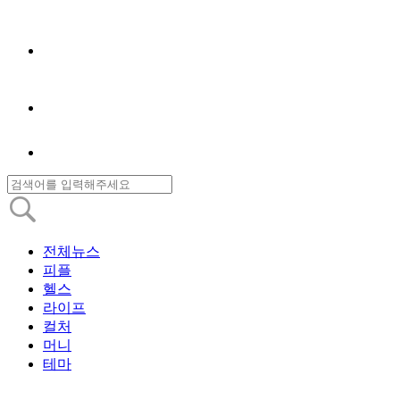
전체뉴스
피플
헬스
라이프
컬처
머니
테마