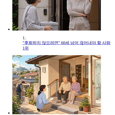
1.
"후회하지 않으려면" 60세 넘어 끊어내야 할 사람
1위