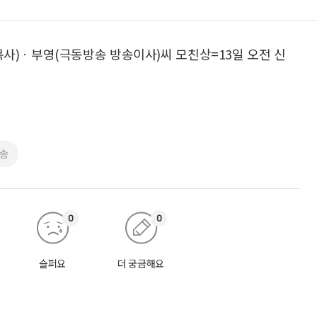
사)ㆍ부영(극동방송 방송이사)씨 모친상=13일 오전 신
송
0
0
슬퍼요
더 궁금해요