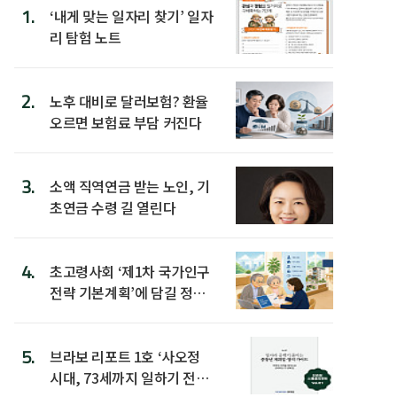
1.
‘내게 맞는 일자리 찾기’ 일자
리 탐험 노트
2.
노후 대비로 달러보험? 환율
오르면 보험료 부담 커진다
3.
소액 직역연금 받는 노인, 기
초연금 수령 길 열린다
4.
초고령사회 ‘제1차 국가인구
전략 기본계획’에 담길 정책
은
5.
브라보 리포트 1호 ‘사오정
시대, 73세까지 일하기 전략’