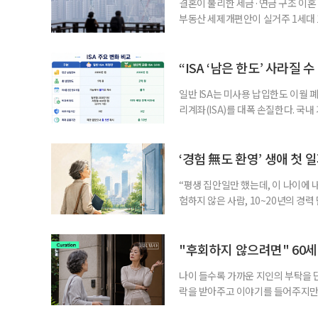
결혼이 불리한 세금·연금 구조 이혼 
부동산 세제개편안이 실거주 1세대 1
고령 부부에게는 혼인을 유지하는 
세는 개인별로 부과하지만, 1세대 
부가 각자 집 한 채씩을 보유하면 한
“ISA ‘남은 한도’ 사라질 
일반 ISA는 미사용 납입한도 이월 
리계좌(ISA)를 대폭 손질한다. 국
금융 ISA’를 새로 만들고, 일정 
기존 ISA 가입자라면 이번 개편안에
기 때문이다. 지난 3일 발표된 세제
‘경험 無도 환영’ 생애 첫 
“평생 집안일만 했는데, 이 나이에 
험하지 않은 사람, 10~20년의 경
찾고 이력서를 쓰는 일부터 출퇴근, 
보다 부담을 낮춘 진입 경로다. 통계 
경험이 풍부한 고령자는 중요한 국
"후회하지 않으려면" 60세
나이 들수록 가까운 지인의 부탁을 
락을 받아주고 이야기를 들어주지만,
평소에는 무심하다가 필요할 때만 