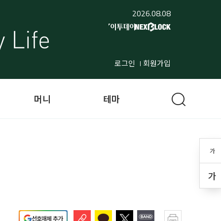
2026.08.08
로그인
회원가입
머니
테마
가
가
선호매체 추가