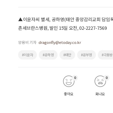
▲이윤자씨 별세, 공하영(태안 중앙감리교회 담임목
촌세브란스병원, 발인 15일 오전, 02-2227-7569
양용비 기자
dragonfly@etoday.co.kr
#이윤자
#공하영
#태안
#공부영
#극동방
0
0
좋아요
화나요