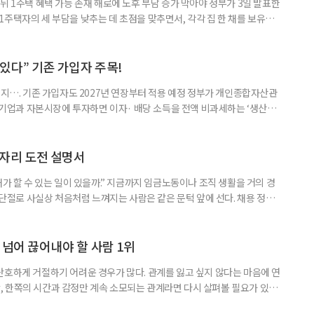
뒤 1주택 혜택 가능 존재 해로에 노후 부담 증가 막아야 정부가 3일 발표한
주택자의 세 부담을 낮추는 데 초점을 맞추면서, 각각 집 한 채를 보유한
것보다 이혼이 경제적으로 유리해질 수 있다는 분석이 나온다. 종합부동산
1주택 공제와 세액공제 적용 여부는 부부를 하나의 세대로 묶어 판단한다. 부
 세대가 두 채를 가진 것으로 보지만, 실제 이혼해 주거와 생계를 분
수 있다” 기존 가입자 주목!
폐지…. 기존 가입자도 2027년 연장부터 적용 예정 정부가 개인종합자산관
내 기업과 자본시장에 투자하면 이자· 배당 소득을 전액 비과세하는 ‘생산적
소득 이하 청년에게는 납입액의 10%를 소득공제 해주는 방안도 추진한다. 다만
 주목해야 한다. 그동안 사용하지 않고 쌓아둔 ISA 납입한도가 사라질 수 있
개편안이 국회 통과 후 그대로 시행된다면 법 시행 전 본
일자리 도전 설명서
내가 할 수 있는 일이 있을까.” 지금까지 임금노동이나 조직 생활을 거의 경
력 단절로 사실상 처음처럼 느껴지는 사람은 같은 문턱 앞에 선다. 채용 정보를
업무 지시, 동료 관계까지 낯설다. 이들에게 필요한 것은 ‘용기를 내라’는 말
밖에 섞여 있는 ‘첫 취업’, ‘경력 단절’ 생산인구가 줄어드는 상황에서 삶의
가 자원이다. 박경하 한국노인인력개발원 선임연구위
 넘어 끊어내야 할 사람 1위
단호하게 거절하기 어려운 경우가 많다. 관계를 잃고 싶지 않다는 마음에 연
 한쪽의 시간과 감정만 계속 소모되는 관계라면 다시 살펴볼 필요가 있다.
연락하거나, 만날 때마다 자신의 이야기만 늘어놓는 사람은 상대를 동등한