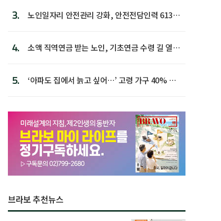
3.
노인일자리 안전관리 강화, 안전전담인력 613명
첫 배치
4.
소액 직역연금 받는 노인, 기초연금 수령 길 열린
다
5.
‘아파도 집에서 늙고 싶어…’ 고령 가구 40% 노
후 주택이라 어...
브라보 추천뉴스