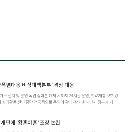
‘폭염대응 비상대책본부’ 격상 대응
구 설치 및 운영 폭염 중대본 해제 시까지 24시간 운영, 취약계층 보호 강
리 실외활동 전면 중단 전국적으로 폭염이 확대·장기화하면서 정부가 기존
’로 격상했다. 7일 보건복지부에 따르면 정은경 장관 주재로 폭염 대응
본부를 구성·운영하기로 했다. 이번 조치는 지난 2일 폭염 중앙재난안전대
령된 이후에도 폭염이 전국적으로 확대되고 장기화한 데 따른 것이다. 기존에
제개편에 ‘황혼이혼’ 조장 논란