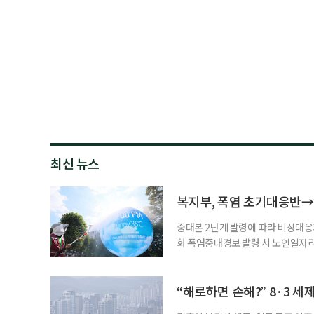
최신 뉴스
복지부, 폭염 초기대응반→
중대본 2단계 발령에 따라 비상대응기
화 폭염중대경보 발령 시 노인일자
초기대응반을 ‘폭염대응 비상대책본부
긴급회의를 열고 폭염대응 비상대책
책본부(중대본) 2단계(심각)가 발
“해로하면 손해?” 8·3 세
운영