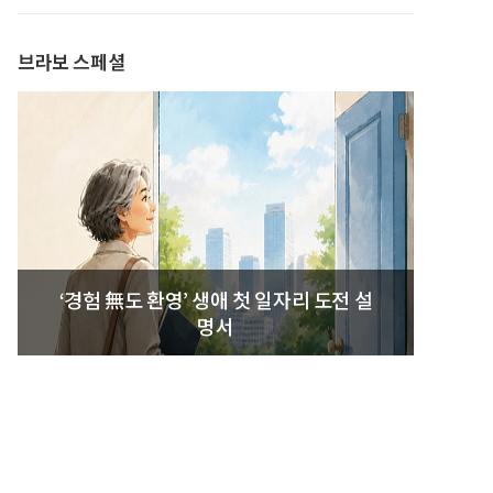
발간
브라보 스페셜
‘경험 無도 환영’ 생애 첫 일자리 도전 설
명서