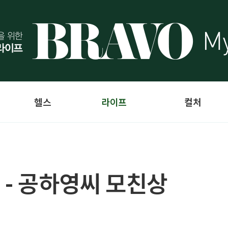
헬스
라이프
컬처
 - 공하영씨 모친상