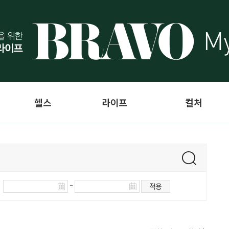
헬스
라이프
컬처
~
적용