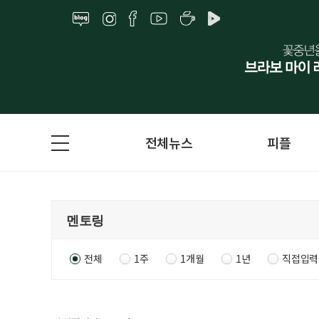
전체뉴스
피플
전체
1주
1개월
1년
직접입력