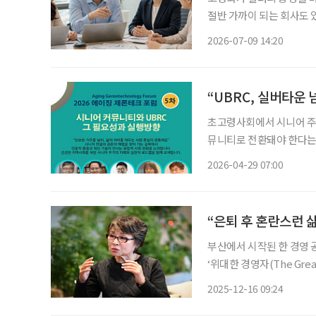
절반 가까이 되는 회사도 
생산성이 떨어질까”라는 질
2026-07-09 14:20
중요한 것은 ‘고령자가 많
“UBRC, 실버타운
초고령사회에서 시니어 주거
뮤니티로 전환돼야 한다는
UBRC(University-B
2026-04-29 07:00
발전시키기 위해서는 대학 
“은퇴 후 혼란스런 
부산에서 시작된 한 경영 
‘위대한 경영자(The Grea
다”는 단 하나의 문장을 걸
2025-12-16 09:24
는 사람”이라고 낮춘다. 