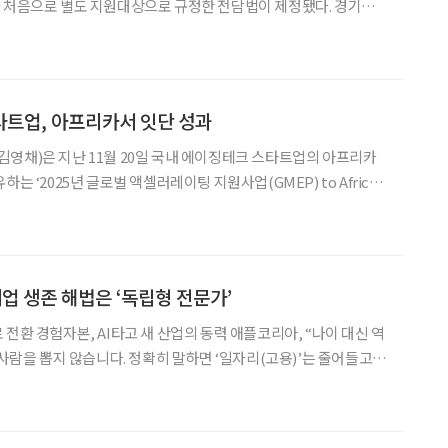
가 처음으로 별도 지원대상으로 규정한 전담법이 제정됐다. 경기도는
준으로 추정되면서, 법 시행에 맞춘 통합 지원체계 구축을 준비하고
달 복지이슈 포커스 14호 발행을 통해 이 같은 내용을 조명
타트업, 아프리카서 잇단 성과
영채)은 지난 11월 20일 국내 에이징테크 스타트업의 아프리카
는 ‘2025년 글로벌 액셀러레이팅 지원사업(GMEP) to Africa’
글로벌 액셀러레이팅 지원사업은 국내 유망
 진출을 체계적으로 돕기 위한 프로그램이다.
취업 생존 해법은 ‘독립형 전문가’
전환 경험자본, AI타고 새 산업의 동력 애플코리아, “나이 대신 역
로 늘어납니다. 5060세대가 살아남을 길은 AI(인공지능)라는 무기
변신해 기업의 문제를 해결해 주는 것입니