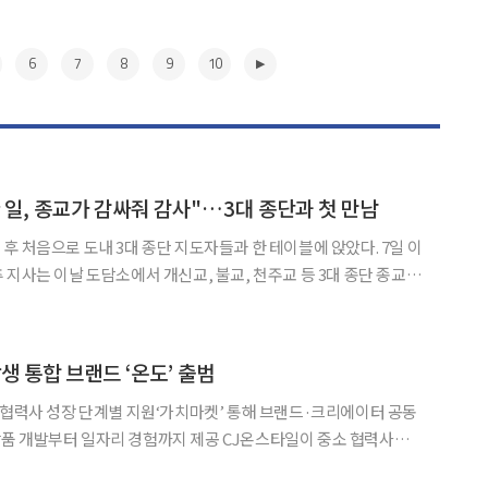
6
7
8
9
10
 일, 종교가 감싸줘 감사"…3대 종단과 첫 만남
 처음으로 도내 3대 종단 지도자들과 한 테이블에 앉았다. 7일 이
지사는 이날 도담소에서 개신교, 불교, 천주교 등 3대 종단 종교 지
다. 민선 9기 출범 이후 도지사와 3대 종단 지도자 간 첫 공식 만
서 추 지사는 도청과 공공기관 직원의 정서적 안정을
▶
생 통합 브랜드 ‘온도’ 출범
 협력사 성장 단계별 지원‘가치마켓’ 통해 브랜드·크리에이터 공동
일자리 경험까지 제공 CJ온스타일이 중소 협력사의
의 경제적 자립을 지원하는 동반성장·사회공헌 통합 브랜드 ‘온도