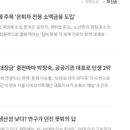
정확도순
최신순
 주목 ‘은퇴자 전용 소액금융 도입’
도입 한국은 일자리, 재취업 중심... 노년층의 경험과 소비
성장동력으로 활용하려는 ‘실버경제’가 세계 각국의 정책 과제로 떠
시아는 최근 은퇴자가 사업을 시작하거나 키울 수 있도록 전용 소
노인을 보호해야 할 대상에서 경제활동의 주체로 바
‘대장금’ 중전마마 박정숙, 공공기관 대표로 인생 2막
어와 연결되는 연예·문화 이슈를, ‘브라보 마이 라이프’의 시선으로
으고 있다. MBC 드라마 ‘대장금’에서 문정왕후 역을 맡아 대중에게
 현재 서울시 산하 공공기관 대표를 맡고
생산성 낮다? 연구가 던진 뜻밖의 답
고 있다. 현장에는 20~30대만 있는 회사도, 50대 이상 근로자가