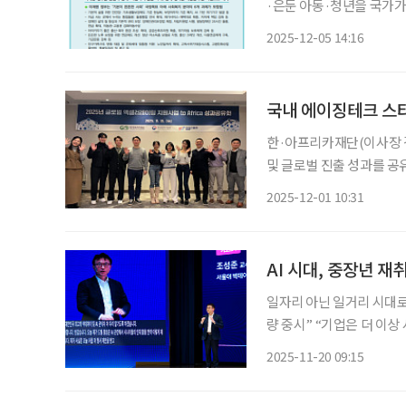
·은둔 아동·청년을 국가
관련 인구가 전국 최대 수
2025-12-05 14:16
있다. 경기복지재단은 지난
국내 에이징테크 스
한·아프리카재단(이사장 김
및 글로벌 진출 성과를 공유하
성과공유회를 개최했다고 지난달 28일 밝혔다. 
2025-12-01 10:31
스타트업의 아프리카 시장
AI 시대, 중장년 재
일자리 아닌 일거리 시대로 
량 중시” “기업은 더 이상 사람을 뽑지 않습니다. 정확히 말하면 ‘일자리(고용)’는 줄어들고
‘일거리(과업)’는 폭발적으
2025-11-20 09:15
를 들고 독립형 계약자로 