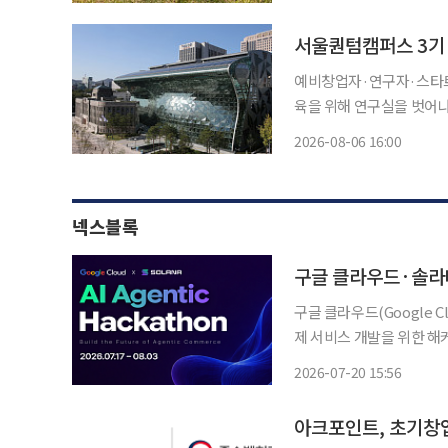
(ON:DO)’를 선보인다.
서울퀀텀캠퍼스 3기
예비창업자·연구자·스타트업 종사자 참
육을 위해 연구실을 벗어나 창업까지 이어
(KIST)은 서울창업허브
2026-08-06 16:00
열고 예비창업자와 스타트업
한다
넥스블록
구글 클라우드·솔라나
구글 클라우드(Google Cl
제 서비스 개발을 위한 해
스(Agentic Comme
2026-07-20 15:56
함께 참여한다.
아크포인트, 초기창