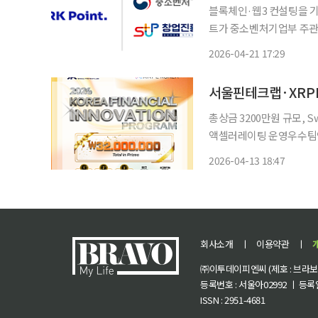
블록체인·웹3 컨설팅을 
트가 중소벤처기업부 주관 
로 선정됐다. 아크포인트는 이번 평가에서 거대언어모델(LLM) 기반 리서치 자동화 솔루션
2026-04-21 17:29
‘애널리스트 엑스(Analy
총상금 3200만원 규모, S
액셀러레이팅 운영우수팀엔 최대
XRPL Korea와 함께 
2026-04-13 18:47
Financial Innovation 
회사소개
ㅣ
이용약관
ㅣ
㈜이투데이피엔씨 (제호 : 브라보 마
등록번호 : 서울아02992 ㅣ 등록일자
ISSN : 2951-4681