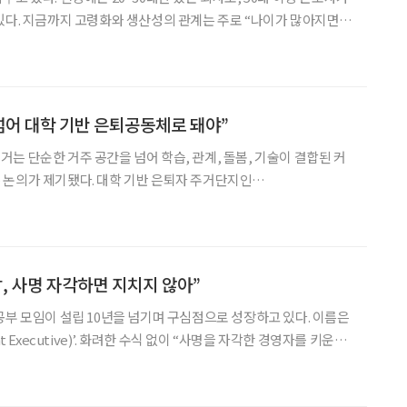
있다. 지금까지 고령화와 생산성의 관계는 주로 “나이가 많아지면
문으로 다뤄졌다. 그러나 최근 연구는 질문을 조금 다르게 던진다.
으냐 적으냐’가 아니라, ‘여러 세대가 함께 일하는
 넘어 대학 기반 은퇴공동체로 돼야”
는 단순한 거주 공간을 넘어 학습, 관계, 돌봄, 기술이 결합된 커
 논의가 제기됐다. 대학 기반 은퇴자 주거단지인
ased Retirement Community)를 한국형 시니어 커뮤니티 모델로
인프라, 지역사회, 스마트홈 기술, 제도 개선이 함께 맞
삶, 사명 자각하면 지치지 않아”
공부 모임이 설립 10년을 넘기며 구심점으로 성장하고 있다. 이름은
t Executive)’. 화려한 수식 없이 “사명을 자각한 경영자를 키운
고 달려왔다. 이 모임을 만든 허소미 대표는 스스로를 “단지 판을 까
누군가를 전면에 세우기보다 사람과 사람