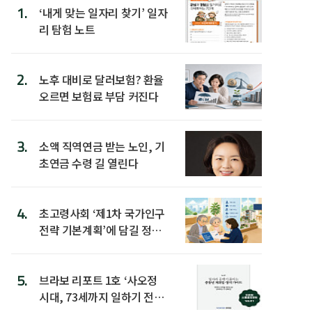
1.
‘내게 맞는 일자리 찾기’ 일자
리 탐험 노트
2.
노후 대비로 달러보험? 환율
오르면 보험료 부담 커진다
3.
소액 직역연금 받는 노인, 기
초연금 수령 길 열린다
4.
초고령사회 ‘제1차 국가인구
전략 기본계획’에 담길 정책
은
5.
브라보 리포트 1호 ‘사오정
시대, 73세까지 일하기 전략’