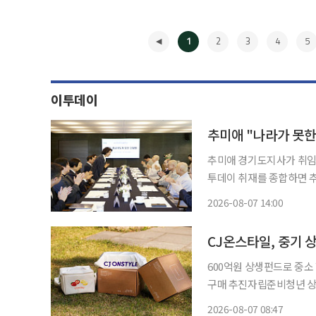
1
2
3
4
5
이투데이
추미애 "나라가 못한
추미애 경기도지사가 취임 후
투데이 취재를 종합하면 추 
도자들과 오찬 간담회를 열었
2026-08-07 14:00
남이다. 간담회에 앞
◀
CJ온스타일, 중기 상
600억원 상생펀드로 중소
구매 추진자립준비청년 상품 개발부터 
사업 확대와 자립준비청년
2026-08-07 08:47