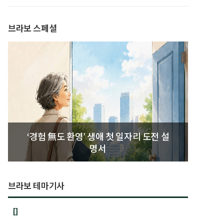
발간
브라보 스페셜
‘경험 無도 환영’ 생애 첫 일자리 도전 설
명서
브라보 테마기사
[]