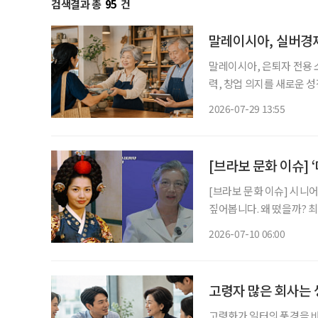
검색결과 총
95
건
말레이시아, 실버경제
말레이시아, 은퇴자 전용 소액금융 
력, 창업 의지를 새로운 
오르고 있는 가운데 말레이
2026-07-29 13:55
액금융 제도를 도입했다. 
[브라보 문화 이슈] 
[브라보 문화 이슈] 시니
짚어봅니다. 왜 떴을까? 최근 박정숙 서울시여성가족재단 대표이사가 유튜브 채널 ‘조은주의
Q’에 출연하며 화제를 모
2026-07-10 06:00
깊은 인상을 남겼던 배우가
고령자 많은 회사는 
고령화가 일터의 풍경을 바꾸