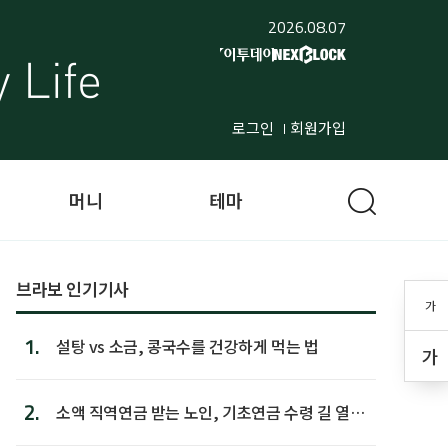
2026.08.07
로그인
회원가입
머니
테마
브라보 인기기사
가
1.
설탕 vs 소금, 콩국수를 건강하게 먹는 법
가
2.
소액 직역연금 받는 노인, 기초연금 수령 길 열린
다