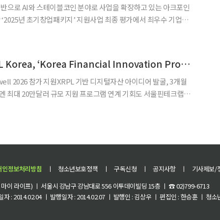
기반으로 AI와 스테이블코인 분야로 사업을 확장하고 있는 아크포인
‘2025년 초기창업패키지’ 지원사업 최종 평가에서 최우수 기업으
st X)’의 기술력과 사업 확장 가능성을 인정받았다고 21
서울핀테크랩·XRPL Korea, ‘Korea Financial Innovation Program 2026’ 개최
well 2026 참가 지원XRPL 기반 디지털자산 아이디어 발굴, 3개월
 20만달러 규모 지원 프로그램 연계 기회도 서울핀테크랩이
블록체인 기반 디지털 자산 서비스 혁신 아이디어를 발굴하는 ‘Korea
Program 2026’를
개인정보처리방침
ㅣ
청소년보호정책
ㅣ
구독신청
ㅣ
공지사항
ㅣ
기사제보/
이 라이프) ㅣ 서울시 강남구 강남대로 556 이투데이빌딩 15층 ㅣ ☎ 02)799-6713
 : 2014.02.04 ㅣ 발행일자 : 2014.02.07 ㅣ 발행인 : 김상우 ㅣ 편집인 : 한승훈 ㅣ