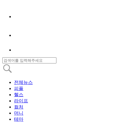
전체뉴스
피플
헬스
라이프
컬처
머니
테마