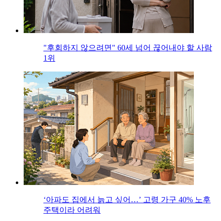
"후회하지 않으려면" 60세 넘어 끊어내야 할 사람
1위
‘아파도 집에서 늙고 싶어…’ 고령 가구 40% 노후
주택이라 어려워