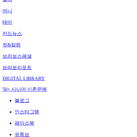
머니
테마
카드뉴스
컷&칼럼
브라보스페셜
브라보리포트
DIGITAL LIBRARY
50+ 시니어 신춘문예
블로그
인스타그램
페이스북
유튜브