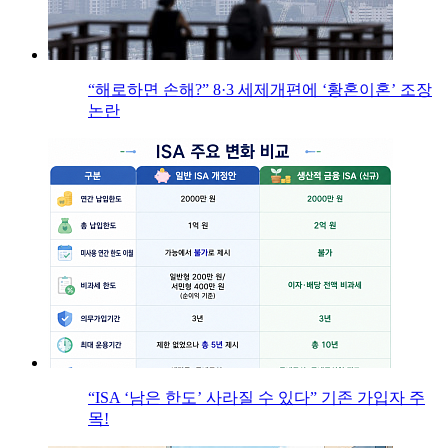
“해로하면 손해?” 8·3 세제개편에 ‘황혼이혼’ 조장
논란
“ISA ‘남은 한도’ 사라질 수 있다” 기존 가입자 주
목!