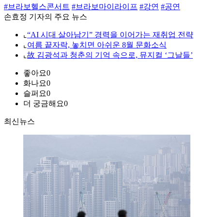
#브라보헬스콘서트
#브라보마이라이프
#강연
#공연
손효정 기자의 주요 뉴스
⌞
“AI 시대 살아남기” 경력을 이어가는 재취업 전략
⌞
여름 끝자락, 놓치면 아쉬운 8월 문화소식
⌞
故 김광석과 청춘의 기억 속으로, 뮤지컬 ‘그날들’
좋아요
0
화나요
0
슬퍼요
0
더 궁금해요
0
최신뉴스