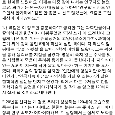
로 한계를 느꼈어요. 이제는 대중 앞에 나서는 연구자도 늘었
고요. 과거에는 연구자가 대중을 상대하면 ‘연구할 시간도 없
으면서 한가하네’ 같은 안 좋은 시선도 많았는데, 요즘은 그런
세상이 아니잖아요.”
‘내 역할은 이 정도면 충분하다’고 생각한 그는 과학만큼이나
좋아하지만 한참이나 미뤄두었던 ‘픽션 쓰기’에 도전한다. 그
렇게 나온 책이 ‘나는 슈뢰딩거의 고양이로소이다’다. 과학적
근거 위에 쌓아 올린 8개의 픽션이 실린 책이다. 각 픽션의 앞
뒤에는 ‘앞설과 뒷설’을 달아 과학적 이해를 도왔다. 그는 픽션
을 통해 생각해볼 지점을 남겼다. 영원히 죽지 않는 주사를 맞
은 사람들이 죽음이 두려워 용기를 내지 못한다거나, 자의식이
없는 AI만이 지구에 남아 살고 있다든가 하는 이야기를 묘사
했다. 과학기술의 장점을 알지만, ‘인간에게 영생이란 어떤 의
미인가’, ‘인공지능이 정말 자의식을 가질 수 있는가’와 같은
철학적인 질문을 던지고 싶었다. 책에서 다룬 주제들로 한참
과학기술의 발전을 이야기하다가, 원 작가는 앞으로 120세까
지 살게 될 것이라고 내다봤다.
“120년을 산다는 게 결코 우리가 상상하는 120세의 모습으로
죽는다는 얘기는 아니에요. 천천히 늙는다는 뜻이죠. 안티에이
징의 연구 속도가 어마어마해요. 쥐 실험에서는 실제로 노화를