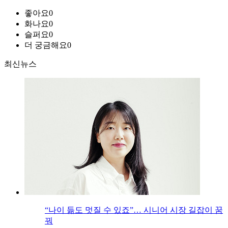
좋아요
0
화나요
0
슬퍼요
0
더 궁금해요
0
최신뉴스
“나이 듦도 멋질 수 있죠”… 시니어 시장 길잡이 꿈
꿔