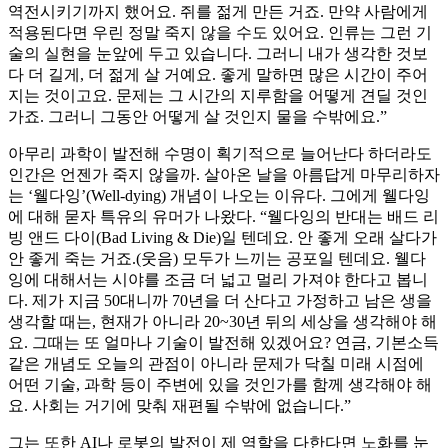
역전시키기까지 했어요. 쥐를 젊게 만든 거죠. 만약 사람에게
적용된다면 우린 정말 죽지 않을 수도 있어요. 인류는 그런 기
술의 실현을 눈앞에 두고 있습니다. 그러니 내가 생각한 것보
다 더 길게, 더 젊게 살 거예요. 좋게 말하면 많은 시간이 주어
지는 것이고요. 문제는 그 시간의 지루함을 어떻게 견딜 것인
가죠. 그러니 그동안 어떻게 살 것인지 물을 수밖에요.”
아무리 과학이 발전해 수명이 획기적으로 늘어난다 하더라도
인간은 언젠가 죽지 않을까. 살아온 날을 아름답게 마무리하자
는 ‘웰다잉’(Well-dying) 개념이 나오는 이유다. 그에게 웰다잉
에 대해 묻자 특유의 유머가 나왔다. “웰다잉의 반대는 배드 리
빙 앤드 다이(Bad Living & Die)일 텐데요. 안 좋게 오래 살다가
안 좋게 죽는 거죠.(웃음) 모두가 느끼는 공포일 텐데요. 웰다
잉에 대해서는 시야를 조금 더 넓고 멀리 가져야 한다고 봅니
다. 제가 지금 50대니까 70년을 더 산다고 가정하고 남은 생을
생각할 때는, 현재가 아니라 20~30년 뒤의 세상을 생각해야 해
요. 그때는 또 얼마나 기술이 발전해 있겠어요? 연금, 기본소득
같은 개념도 오늘의 관점이 아니라 문제가 닥칠 미래 시점에
어떤 기술, 과학 등이 주변에 있을 것인가를 함께 생각해야 해
요. 사회는 거기에 맞춰 재편될 수밖에 없습니다.”
그는 또한 AI나 로봇의 발전이 제 역할을 다한다면 노화를 눈