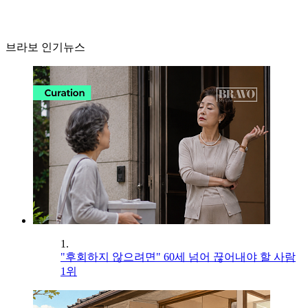
브라보 인기뉴스
1.
"후회하지 않으려면" 60세 넘어 끊어내야 할 사람
1위