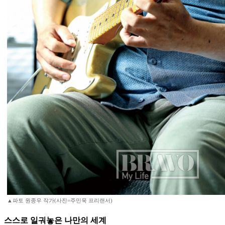
▲파토 원종우 작가(사진=주민욱 프리랜서)
스스로 일궈놓은 나만의 세계