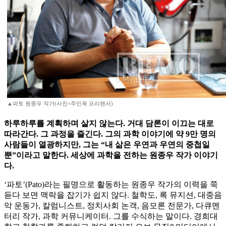
▲파토 원종우 작가(사진=주민욱 프리랜서)
하루하루를 계획하며 살지 않는다. 거대 담론이 이끄는 대로
따라간다. 그 과정을 즐긴다. 그의 과학 이야기에 약 9만 명의
사람들이 열광하지만, 그는 “내 삶은 우연과 우연의 중첩일
뿐”이라고 말한다. 세상에 과학을 전하는 원종우 작가 이야기
다.
‘파토’(Pato)라는 필명으로 활동하는 원종우 작가의 이력을 쭉
듣다 보면 맥락을 잡기가 쉽지 않다. 철학도, 록 뮤지션, 대중음
악 운동가, 칼럼니스트, 정치사회 논객, 음모론 전문가, 다큐멘
터리 작가, 과학 커뮤니케이터. 그를 수식하는 말이다. 경희대