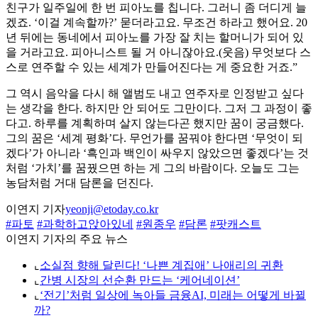
친구가 일주일에 한 번 피아노를 칩니다. 그러니 좀 더디게 늘
겠죠. ‘이걸 계속할까?’ 묻더라고요. 무조건 하라고 했어요. 20
년 뒤에는 동네에서 피아노를 가장 잘 치는 할머니가 되어 있
을 거라고요. 피아니스트 될 거 아니잖아요.(웃음) 무엇보다 스
스로 연주할 수 있는 세계가 만들어진다는 게 중요한 거죠.”
그 역시 음악을 다시 해 앨범도 내고 연주자로 인정받고 싶다
는 생각을 한다. 하지만 안 되어도 그만이다. 그저 그 과정이 좋
다고. 하루를 계획하며 살지 않는다곤 했지만 꿈이 궁금했다.
그의 꿈은 ‘세계 평화’다. 무언가를 꿈꿔야 한다면 ‘무엇이 되
겠다’가 아니라 ‘흑인과 백인이 싸우지 않았으면 좋겠다’는 것
처럼 ‘가치’를 꿈꿨으면 하는 게 그의 바람이다. 오늘도 그는
농담처럼 거대 담론을 던진다.
이연지 기자
yeonji@etoday.co.kr
#파토
#과학하고앉아있네
#원종우
#담론
#팟캐스트
이연지 기자의 주요 뉴스
⌞
소실점 향해 달린다! ‘나쁜 계집애’ 나애리의 귀환
⌞
간병 시장의 선순환 만드는 ‘케어네이션’
⌞
‘전기’처럼 일상에 녹아들 금융AI, 미래는 어떻게 바뀔
까?