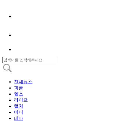
전체뉴스
피플
헬스
라이프
컬처
머니
테마