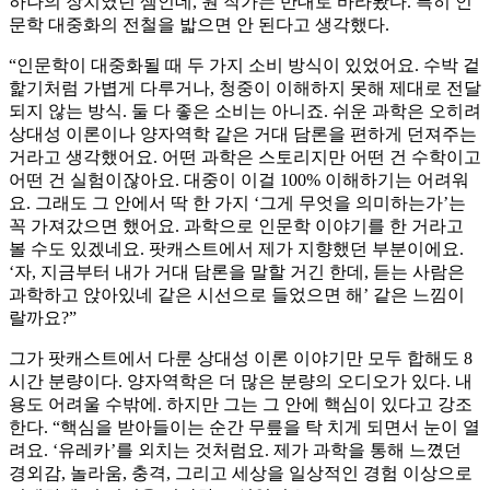
하나의 장치였던 셈인데, 원 작가는 반대로 바라봤다. 특히 인
문학 대중화의 전철을 밟으면 안 된다고 생각했다.
“인문학이 대중화될 때 두 가지 소비 방식이 있었어요. 수박 겉
핥기처럼 가볍게 다루거나, 청중이 이해하지 못해 제대로 전달
되지 않는 방식. 둘 다 좋은 소비는 아니죠. 쉬운 과학은 오히려
상대성 이론이나 양자역학 같은 거대 담론을 편하게 던져주는
거라고 생각했어요. 어떤 과학은 스토리지만 어떤 건 수학이고
어떤 건 실험이잖아요. 대중이 이걸 100% 이해하기는 어려워
요. 그래도 그 안에서 딱 한 가지 ‘그게 무엇을 의미하는가’는
꼭 가져갔으면 했어요. 과학으로 인문학 이야기를 한 거라고
볼 수도 있겠네요. 팟캐스트에서 제가 지향했던 부분이에요.
‘자, 지금부터 내가 거대 담론을 말할 거긴 한데, 듣는 사람은
과학하고 앉아있네 같은 시선으로 들었으면 해’ 같은 느낌이
랄까요?”
그가 팟캐스트에서 다룬 상대성 이론 이야기만 모두 합해도 8
시간 분량이다. 양자역학은 더 많은 분량의 오디오가 있다. 내
용도 어려울 수밖에. 하지만 그는 그 안에 핵심이 있다고 강조
한다. “핵심을 받아들이는 순간 무릎을 탁 치게 되면서 눈이 열
려요. ‘유레카’를 외치는 것처럼요. 제가 과학을 통해 느꼈던
경외감, 놀라움, 충격, 그리고 세상을 일상적인 경험 이상으로