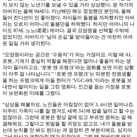
치 보지 않는 노년기를 보낼 수 있을 거라 상상했다. 원 작가의
아버지는 올해 94세다. 지난해만 해도 정정했던 분인데, 올해
들어 컨디션이 안 좋아졌다. 자식들이 돌봄을 자처했지만 아버
지는 오로지 어머니의 돌봄만을 허락했다. 하지만 어머니의 나
이도 87세. 노노(老老) 케어다. 결국 요양원을 선택할 수밖에
없었지만, 아버지가 ‘남의 손길’을 받아들이는 건 여전히 어려
운 일일 거라 생각한다.
“요양원이라는 공간은 ‘수용자’가 되는 거잖아요. 이럴 때 AI,
로봇, 기계가 충실히 역할을 해준다면 얼마나 좋을까 하는 생
각이 들더라고요. ‘로봇 앤 프랭크’라는 영화를 보면 이런 상황
이 아주 잘 나타납니다.” ‘로봇 앤 프랭크’는 따분한 전원생활
을 하는 프랭크에게 아들 헌터가 ‘VGC-60L’이라는 로봇을 보
내면서 벌어지는 일을 그린 영화다. 인간을 돕는 가정용 로봇
이 보편화된 미래를 그렸다.
“상상을 해볼까요. 노인들은 아침잠이 없어 3, 4시면 일어나죠.
아무리 가족이 나를 잘 챙겨도 새벽 3시에 밥을 달라고 할 수는
없잖아요. 그런데 로봇은 항상 곁에 있고 부르면 원하는 걸 해
결해줘요. 그렇다고 뒷말을 할 걱정도 없고요. 내가 돌봄을 받
는데 눈치를 안 봐도 된다는 게 굉장히 큰 부분이에요. 심지어
그냥 만사가 귀찮아질 때가 있잖아요. 그럴 땐 꺼버리면 돼요.