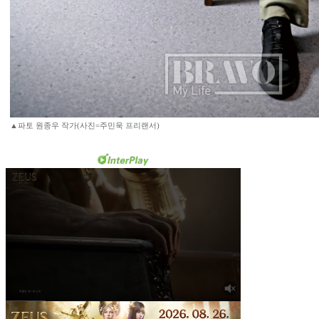
▲파토 원종우 작가(사진=주민욱 프리랜서)