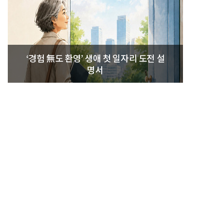
‘경험 無도 환영’ 생애 첫 일자리 도전 설
명서