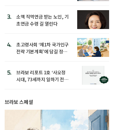
3.
소액 직역연금 받는 노인, 기
초연금 수령 길 열린다
4.
초고령사회 ‘제1차 국가인구
전략 기본계획’에 담길 정책
은
5.
브라보 리포트 1호 ‘사오정
시대, 73세까지 일하기 전략’
발간
브라보 스페셜