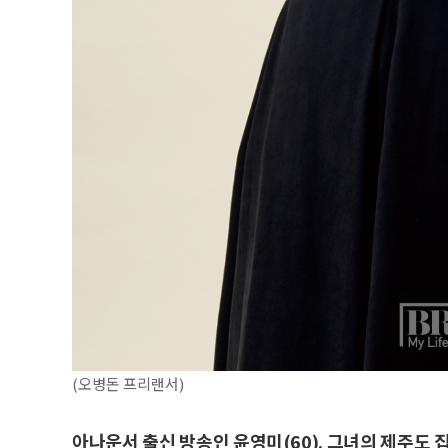
(오병돈 프리랜서)
아나운서 출신 방송인 윤영미(60). 그녀의 제주도 