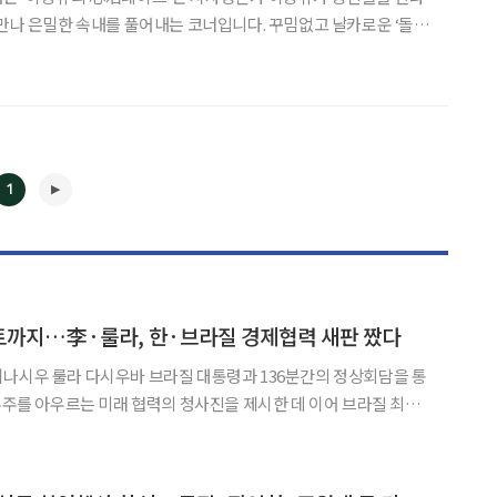
 만나 은밀한 속내를 풀어내는 코너입니다. 꾸밈없고 날카로운 ‘돌직
못했던 야들야들한 답변을 끌어내는 사심이 묻어나는 ‘술술토크’를
열었습니다. 글 이봉규 시사평론가 윤영미(57) 아나운서와는 방송을 같이 한 적도 여
1
◀
▶
트까지…李·룰라, 한·브라질 경제협력 새판 짰다
나시우 룰라 다시우바 브라질 대통령과 136분간의 정상회담을 통
 우주를 아우르는 미래 협력의 청사진을 제시한 데 이어 브라질 최대
제외교의 실행력 높이기에 나선다. 브라질리아에서 정상 간 합의로
다면 상파울루에서는 현지 기업인과 한인사회를 만나 투자와 산업