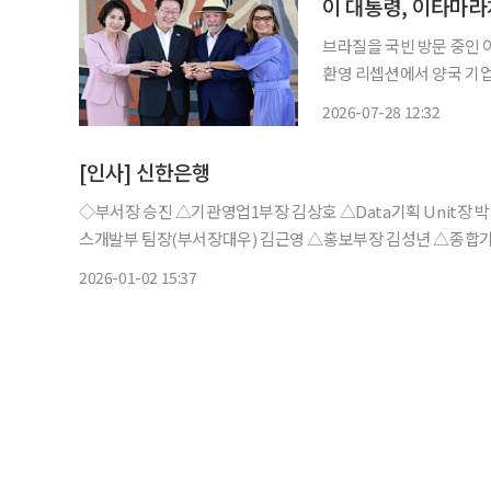
브라질을 국빈 방문 중인 
환영 리셉션에서 양국 기업
하겠다는 뜻을 밝혔다. 이 대통령과 김혜경 여사는 이날 저녁 브라질 외교부 청사인 이타마라
2026-07-28 12:32
치궁에서 루이스 이나시우
[인사] 신한은행
◇부서장 승진 △기관영업1부장 김상호 △Data기획 Unit장 박상우 △금융서비스개발부 팀장(부서장대우) 박병건 △디지털서비
스개발부 팀장(부서장대우) 김근영 △홍보부장 김성년 △종합
호본부 팀장(부서장대우) 이성준 △양재역 금융센터 지점장 
2026-01-02 15:37