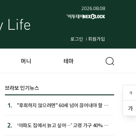
2026.08.08
로그인
회원가입
머니
테마
브라보 인기뉴스
가
1.
"후회하지 않으려면" 60세 넘어 끊어내야 할 사
가
람 1위
2.
‘아파도 집에서 늙고 싶어…’ 고령 가구 40% 노
후 주택이라 어...