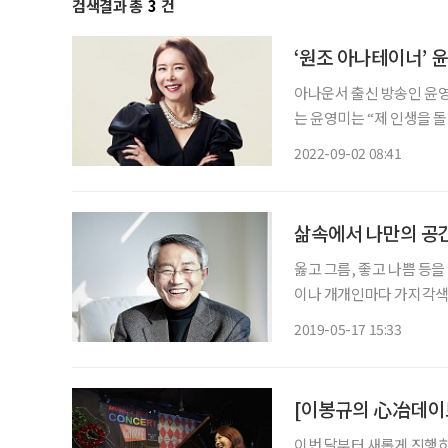
검색결과 총
3
건
‘원조 아나테이너’ 윤
아나운서 출신 방송인 윤영미
는 윤영미는 “제 인생을 
다’는 꼭 부정적인 말은 
2022-09-02 08:41
다. 윤영미 역시 무모한 
삶속에서 나만의 공간
옳고 그름, 좋고 나쁨 등
이나 개개인마다 가지각색의
나지 않지만 각자의 라이프
2019-05-17 15:33
[이봉규의 心冶데이
이번 달부터 새롭게 진행