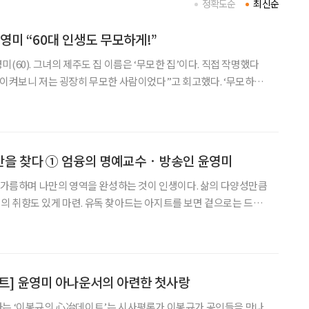
정확도순
최신순
영미 “60대 인생도 무모하게!”
(60). 그녀의 제주도 집 이름은 ‘무모한 집’이다. 직접 작명했다
돌이켜보니 저는 굉장히 무모한 사람이었다”고 회고했다. ‘무모하
아니다. 누군가의 무모한 도전과 열정이 그를 성공으로 이끌기도 한
성격 덕에 아나운서가 됐고, 더 나아가 ‘여성 최초
을 찾다 ① 엄융의 명예교수 · 방송인 윤영미
을 가름하며 나만의 영역을 완성하는 것이 인생이다. 삶의 다양성만큼
 취향도 있게 마련. 유독 찾아드는 아지트를 보면 겉으로는 드러
 스타일이 묻어난다. ‘브라보 마이 라이프’ 매거진을 거쳐간 셀럽들
에게 공간 초월 당신만의 아지트에 대해 물어봤다. “우리 집이 아지트다” 엄융의 서
트] 윤영미 아나운서의 아련한 첫사랑
하는 ‘이봉규의 心冶데이트’는 시사평론가 이봉규가 공인들을 만나