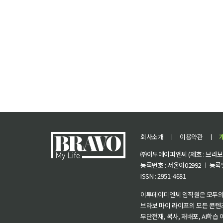
회사소개
ㅣ
이용약관
ㅣ
㈜이투데이피엔씨 (제호 : 브라보 마
등록번호 : 서울아02992 ㅣ 등록일자
ISSN : 2951-4681
이투데이피엔씨 임직원은 모두의
브라보 마이 라이프의 모든 콘텐
무단전재, 복사, 재배포, AI학습