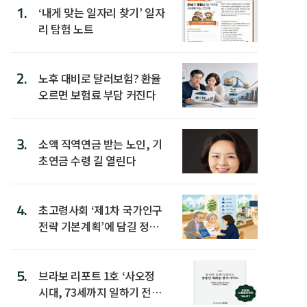
1.
‘내게 맞는 일자리 찾기’ 일자
리 탐험 노트
2.
노후 대비로 달러보험? 환율
오르면 보험료 부담 커진다
3.
소액 직역연금 받는 노인, 기
초연금 수령 길 열린다
4.
초고령사회 ‘제1차 국가인구
전략 기본계획’에 담길 정책
은
5.
브라보 리포트 1호 ‘사오정
시대, 73세까지 일하기 전략’