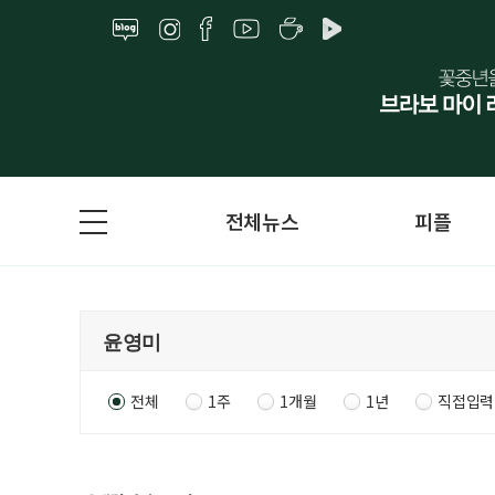
전체뉴스
피플
전체
1주
1개월
1년
직접입력