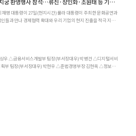
이 대통령, 이타마라치궁 환영행사 참석…류진·장인화·조원태 등 기업인도 함께
이재명 대통령이 27일(현지시간) 룰라 대통령이 주최한 문화공연과
인들과 만나 경제협력 확대와 우리 기업의 현지 진출을 적극 지원
 룰라 다시우바 대통령과 잔자 다시우바 여사가 마련한 문화공연
기획부 팀장(부서장대우) 박현우 △준법경영부장 김현옥 △정보보
이한승 △개포동지점장 조형기 △일원역지점장 임준형 △강남역