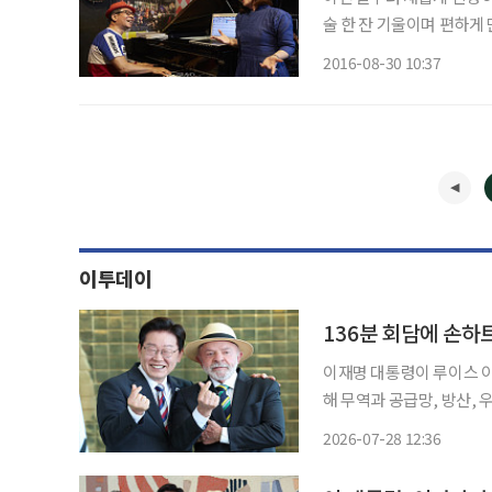
술 한 잔 기울이며 편하게
구’를 던져 차마 예상치 
2016-08-30 10:37
이투데이
136분 회담에 손하
이재명 대통령이 루이스 이
해 무역과 공급망, 방산,
경제도시 상파울루에서 경
2026-07-28 12:36
양국 협력의 방향을 정했
협