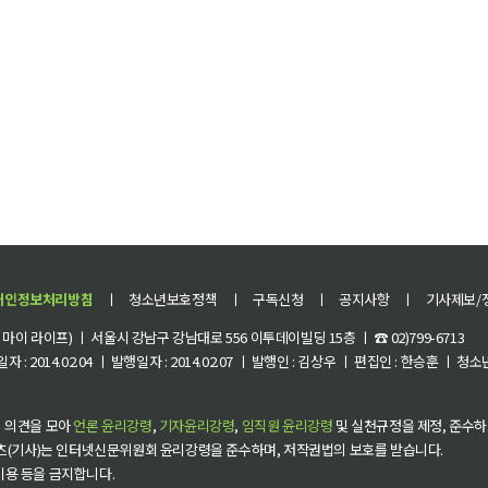
개인정보처리방침
ㅣ
청소년보호정책
ㅣ
구독신청
ㅣ
공지사항
ㅣ
기사제보/
이 라이프) ㅣ 서울시 강남구 강남대로 556 이투데이빌딩 15층 ㅣ ☎ 02)799-6713
 : 2014.02.04 ㅣ 발행일자 : 2014.02.07 ㅣ 발행인 : 김상우 ㅣ 편집인 : 한승훈 ㅣ
 의견을 모아
언론 윤리강령
,
기자윤리강령
,
임직원 윤리강령
및 실천규정을 제정, 준수하
츠(기사)는 인터넷신문위원회 윤리강령을 준수하며, 저작권법의 보호를 받습니다.
 이용 등을 금지합니다.