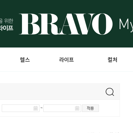
헬스
라이프
컬처
~
적용