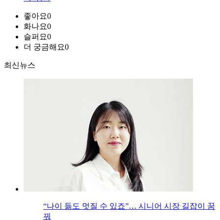
좋아요
0
화나요
0
슬퍼요
0
더 궁금해요
0
최신뉴스
“나이 듦도 멋질 수 있죠”… 시니어 시장 길잡이 꿈
꿔