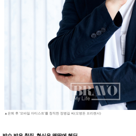
▲은퇴 후 '모바일 아티스트'를 창직한 정병길 씨(오병돈 프리랜서)
박수 받은 창직, 현실은 맨땅에 헤딩