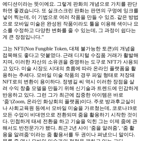
에디션이라는 뜻이에요. 그렇게 판화의 개념으로 가치를 판단
하면 좋겠습니다. 또 실크스크린 판화는 판면의 구멍에 잉크를
넣어 찍는데, 이 기법으로 여러 작품을 만들 수 있죠. 같은 방법
으로 모바일 미술은 완성된 작품이라도 툴을 이용해 색이나 요
소를 수정하고 다양한 변화를 줄 수 있는데, 그 과정이 쉽다는
게 큰 장점입니다.”
그는 NFT(Non Fungible Token, 대체 불가능한 토큰)의 개념을
접목해도 좋다고 덧붙였다. 근래 디지털 수집품 거래가 활발해
지며, 이러한 자산의 소유권을 증명하는 도구로 NFT가 사용되
고 있다. 미술 시장도 시대의 흐름에 따라 온라인 플랫폼을 활
용하는 추세다. 모바일 미술 작품의 경우 파일 형태로 저장돼
NFT로의 변환이 용이하다. 정병길 씨 역시 이러한 장점을 살
려 수익 창출 모델을 만들기 위해 신기술과 트렌드에 민감하게
반응하고 있다. 그런 그가 최근에 집중한 아이템은 바로
‘줌’(Zoom, 온라인 화상회의 플랫폼)이다. 주로 방과후교실이
나 사회교육원 등에서 모바일 미술을 가르쳤는데, 코로나19로
모든 수업이 비대면으로 전환되며 줌을 활용하기 시작한 것이
다. 민첩하게 태세 전환을 하고 기술을 익힌 그는 이제 줌에 관
해서도 반전문가가 됐다. 최근 2년 사이 ‘줌을 알려줌’, ‘줌 활
용을 알려줌’이라는 줌 활용서를 두 권이나 펴냈으니 말이다.