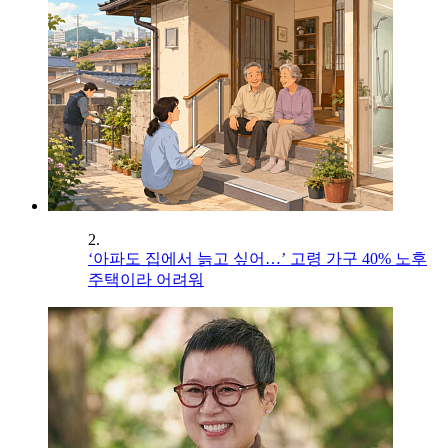
2.
‘아파도 집에서 늙고 싶어…’ 고령 가구 40% 노후
주택이라 어려워