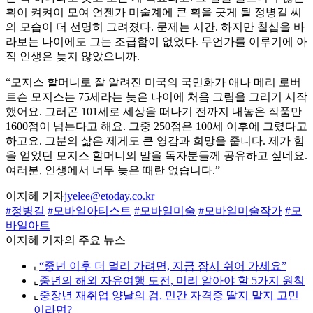
획이 켜켜이 모여 언젠가 미술계에 큰 획을 긋게 될 정병길 씨
의 모습이 더 선명히 그려졌다. 문제는 시간. 하지만 칠십을 바
라보는 나이에도 그는 조급함이 없었다. 무언가를 이루기에 아
직 인생은 늦지 않았으니까.
“모지스 할머니로 잘 알려진 미국의 국민화가 애나 메리 로버
트슨 모지스는 75세라는 늦은 나이에 처음 그림을 그리기 시작
했어요. 그러곤 101세로 세상을 떠나기 전까지 내놓은 작품만
1600점이 넘는다고 해요. 그중 250점은 100세 이후에 그렸다고
하고요. 그분의 삶은 제게도 큰 영감과 희망을 줍니다. 제가 힘
을 얻었던 모지스 할머니의 말을 독자분들께 공유하고 싶네요.
여러분, 인생에서 너무 늦은 때란 없습니다.”
이지혜 기자
jyelee@etoday.co.kr
#정병길
#모바일아티스트
#모바일미술
#모바일미술작가
#모
바일아트
이지혜 기자의 주요 뉴스
⌞
“중년 이후 더 멀리 가려면, 지금 잠시 쉬어 가세요”
⌞
중년의 해외 자유여행 도전, 미리 알아야 할 5가지 원칙
⌞
중장년 재취업 양날의 검, 민간 자격증 딸지 말지 고민
이라면?