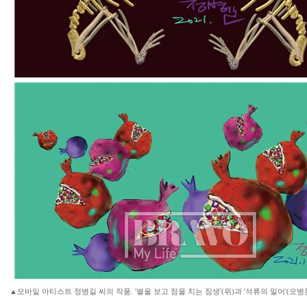
▲모바일 아티스트 정병길 씨의 작품. '별을 보고 점을 치는 짐생'(위)과 '석류의 밀어'(오