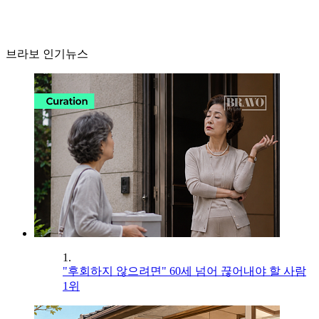
브라보 인기뉴스
1.
"후회하지 않으려면" 60세 넘어 끊어내야 할 사람
1위