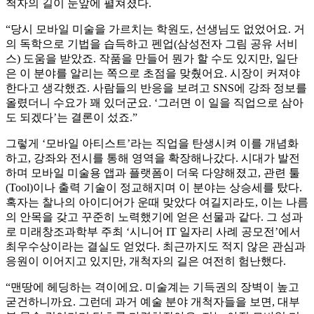
척자의 길이 눈앞에 펼쳐졌다.
“당시 모바일 미술을 가르치는 학원도, 선생님도 없었어요. 거
의 독학으로 기법을 습득하고 펜업(삼성전자 그림 공유 서비
스) 도움을 받았죠. 작품을 만들어 뭔가 할 수도 있지만, 일단
은 이 분야를 알리는 쪽으로 초점을 맞췄어요. 시장이 커져야
한다고 생각했죠. 사람들의 반응을 보려고 SNS에 강좌 정보를
올렸더니 수요가 꽤 있더군요. ‘그러면 이 일을 직업으로 삼아
도 되겠다’는 결론이 섰죠.”
그렇게 ‘모바일 아티스트’라는 직업을 탄생시켜 이를 개념화
하고, 강좌와 전시를 통해 영역을 확장해나갔다. 시대가 발전
하며 모바일 미술용 앱과 플랫폼이 더욱 다양해졌고, 관련 툴
(Tool)이나 출력 기술이 정교해지며 이 분야는 상승세를 탔다.
혹자는 찰나의 아이디어가 운때 맞았다 여길지라도, 이는 나름
의 안목을 갖고 꾸준히 노력했기에 얻은 선물과 같다. 그 성과
로 미래창조과학부 주최 ‘시니어 IT 일자리 사례 공모전’에서
최우수상이라는 결실도 얻었다. 최근까지도 적지 않은 관심과
응원이 이어지고 있지만, 개척자의 길은 여전히 험난했다.
“맨땅에 헤딩하는 격이에요. 미술계는 기득권의 장벽이 높고
굳건하니까요. 그런데 과거 예술 분야 개척자들을 보면, 대부