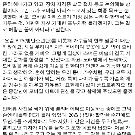
준히 해나가고 있고, 장차 자격증 발급 절차 등도 논의해볼 방
침이다. 그런 그가 모바일 아티스트로서 갖는 최종 목표는 분
명했다. 바로 ‘모바일 아티스트가 가장 많은 나라 대한민국’을
이루는 것. 어쩌면 자칫 거대한 포부처럼 들리겠지만, 그는 결
코 허황된 꿈이 아니라고 말한다.
“요즘 BTS(방탄소년단)를 비롯해 가수들의 한류 열풍이 대단
하잖아요. 사실 우리나라처럼 동네마다 곳곳에 노래방이 즐비
한 나라도 없을 거예요. 그렇게 일상에 스며든 예술이 결국 거
대한 문화를 형성할 수 있었다고 봐요. 노래방에서 노래하듯
모바일을 통해 손쉽게 미술을 접한다면 언젠가는 가능한 일이
라고 생각해요. 흔히 말하는 우리 동네 가수처럼, 우리 모두 저
마다 작은 예술가가 되는 거죠. 특히 나이가 들수록 가슴속 예
술 감수성을 깨우고 자유롭게 표현해야 삶이 풍요로워져요. 많
은 중장년이 모바일 아트에 관심을 갖고 함께해 주셨으면 좋겠
습니다.”
인터뷰 사진을 찍기 위해 엘리베이터로 이동하는 중에도 그의
손엔 태블릿 PC가 들려 있었다. 20초 남짓한 짤막한 순간에도
무언가를 스케치하기 위해서였다. 같은 시간을 무위(無爲)로
흘려보낸 기자가 이유를 묻자 그 또한 목표라 답한다. 어딜 가
든 획 하나라도 긋고 오는 게 목표라고. 그 말을 들으니 수많은