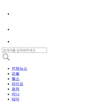
전체뉴스
피플
헬스
라이프
컬처
머니
테마