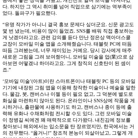
등에서 좋은 성적을 거뒀고, 개인전도 열며 초석을 다져나갔
다. 하지만 그 역시 취미를 넘어 직업으로 삼기에는 역부족이
었다. 돌파구가 필요했다.
“유명 작가가 아니니 결국 홍보 문제다 싶더군요. 신문 광고도
몇 번 냈는데, 비용이 많이 들었죠. SNS를 배워 직접 홍보하는
게 낫겠더라고요. 관련 강의를 듣다 만난 정은상 맥아더스쿨
교장이 모바일 미술 앱을 소개해줬습니다. 태블릿 PC에 떠듬
떠듬 그려봤는데, 너무 재미있는 거예요. 당시 강사에게 매주
새로운 그림을 그려 보여줬더니, 모바일 미술을 업(業)으로 삼
아보면 어떻겠냐 하더라고요. 그게 창직의 신호탄이 된 셈이
죠.”
‘모바일 미술’(아트)이란 스마트폰이나 태블릿 PC 등의 모바일
기기에 내장된 그림 앱을 이용해 창작한 미술이나 예술을 말한
다. 물감, 붓, 캔버스나 이젤 등이 필요 없고, 그 덕분에 별도로
화실을 마련하지 않아도 된다. 온라인이나 SNS상에 작품을 게
시하거나, 출판물에 사용하기도 하고, 캔버스나 종이 등에 출
력해 유화나 수채화처럼 전시할 수도 있다. 그런 모바일 미술
이 정병길 씨에겐 꽤 매력적으로 다가왔다. 내친김에 정보를
찾아보니 해외에서는 입소문을 탄 장르였지만, 한국에서는 거
의 전무했다. “옳거니!” 창조적 본능이 되살아났고, 그렇게 개