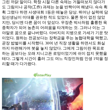
그린 까닭 말이다. 학창 시절 다른 숙제는 거들떠보지 않다가
도 그림이나 공작(工作) 과제는 눈을 반짝이며 해냈다. 슥슥 휙
휙 그렸다 하면 사생대회 1등은 떼놓은 당상. 뛰어난 실력에 담
임선생님이 미대를 권유한 적도 있었다. 물론 뜻이 없진 않았
지만, 당시엔 다른 꿈이 더 앞섰다. 우장춘 박사처럼 훌륭한 육
종학자가 되어 농촌의 어려움을 타개하는 것. 그러나 이는 그
야말로 꿈으로 끝나버렸다. 아버지의 지병으로 가세가 기운 탓
이었다. 원하는 전공보다는 장학금을 주는 농협대학을 택했고,
곧장 밥벌이를 시작했다. 30여 년 직장 생활을 하면서도 화실
까지 마련해가며 붓을 놓지 않았다. 그에게 그림이란 목표로
하는 꿈보다는 오래 지니고픈 로망이었기에 쉬이 접지 못했을
테다. 그렇게 시간이 흘러 그도 여느 직장인처럼 인생 1막을 정
리할 때가 다가왔다.