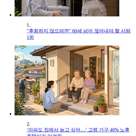
1.
"후회하지 않으려면" 60세 넘어 끊어내야 할 사람
1위
2.
‘아파도 집에서 늙고 싶어…’ 고령 가구 40% 노후