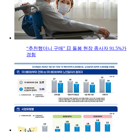
“추천했더니 구매” 日 돌봄 현장 종사자 91.5%가
경험