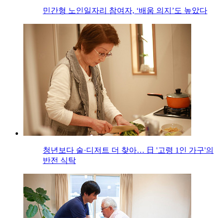
민간형 노인일자리 참여자, ‘배움 의지’도 높았다
청년보다 술·디저트 더 찾아… 日 '고령 1인 가구'의
반전 식탁