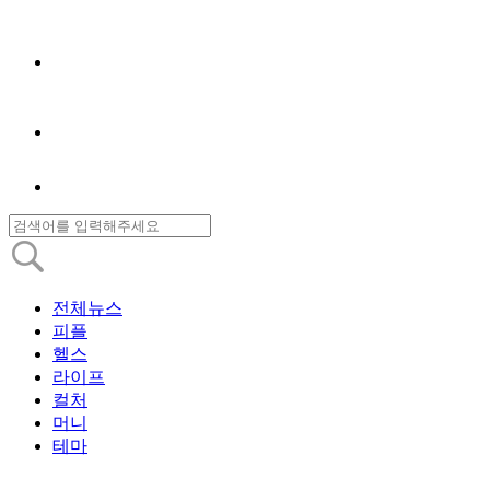
전체뉴스
피플
헬스
라이프
컬처
머니
테마