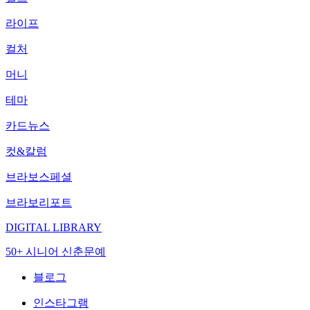
라이프
컬처
머니
테마
카드뉴스
컷&칼럼
브라보스페셜
브라보리포트
DIGITAL LIBRARY
50+ 시니어 신춘문예
블로그
인스타그램