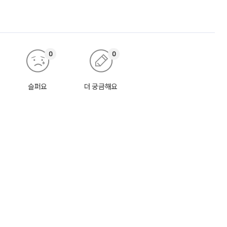
0
0
슬퍼요
더 궁금해요