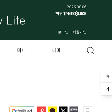
2026.08.06
로그인
회원가입
머니
테마
가
가
선호매체 추가