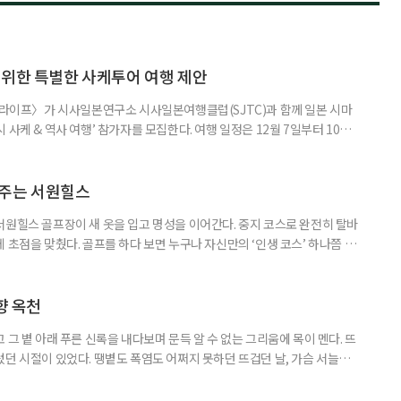
 위한 특별한 사케투어 여행 제안
이 라이프〉가 시사일본연구소 시사일본여행클럽(SJTC)과 함께 일본 시마
사케 & 역사 여행’ 참가자를 모집한다. 여행 일정은 12월 7일부터 10일
은 일본 전통 청주인 니혼슈를 만드는 사카구라(양조장)를 비롯해 와이너리와
 지역의 역사·문화유산을 함께 만나는 소도시 여행이다. 술을 맛보는 데
 지역의 역사, 생활문화를 하나의 여정으로 연결했다. 첫날에는 에어서
아주는 서원힐스
서원힐스 골프장이 새 옷을 입고 명성을 이어간다. 중지 코스로 완전히 탈바
 초점을 맞췄다. 골프를 하다 보면 누구나 자신만의 ‘인생 코스’ 하나쯤 마
서일 수도 있고, 아름다운 풍경 때문일 수도 있다. 어떤 골프장은 도전 의식
 휴식을 선물한다. 서원힐스는 그 두 가지를 모두 만족시키는 흔치 않은 골프
는 330만 5785㎡(약 100만 평) 규모의 서원밸리 컨트
향 옥천
 그 볕 아래 푸른 신록을 내다보며 문득 알 수 없는 그리움에 목이 멘다. 뜨
렀던 시절이 있었다. 땡볕도 폭염도 어쩌지 못하던 뜨겁던 날, 가슴 서늘하게
향수 어린 옥천의 여름을 만났다. ‘넓은 벌 동쪽 끝으로 옛이야기 지줄대
히 그 자리에 있다. 충북 옥천의 들판을 달리다 보면 금강 지류가 함께한다.