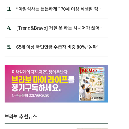
3.
“아침식사는 든든하게” 70세 이상 식생활 점수
가장 높아
4.
[Trend&Bravo] 거절 못 하는 시니어가 끊어야
할 행동 5
5.
65세 이상 국민연금 수급자 비중 80% ‘돌파’
브라보 추천뉴스