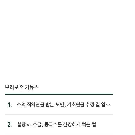
브라보 인기뉴스
1.
소액 직역연금 받는 노인, 기초연금 수령 길 열린
다
2.
설탕 vs 소금, 콩국수를 건강하게 먹는 법