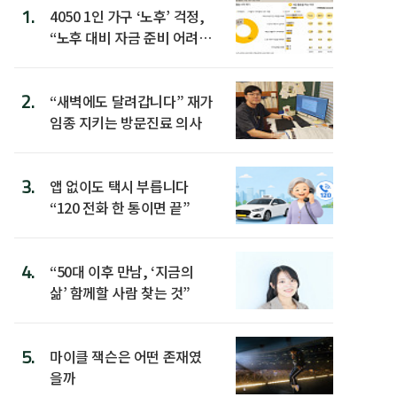
1.
4050 1인 가구 ‘노후’ 걱정,
“노후 대비 자금 준비 어려
워”
2.
“새벽에도 달려갑니다” 재가
임종 지키는 방문진료 의사
3.
앱 없이도 택시 부릅니다
“120 전화 한 통이면 끝”
4.
“50대 이후 만남, ‘지금의
삶’ 함께할 사람 찾는 것”
5.
마이클 잭슨은 어떤 존재였
을까