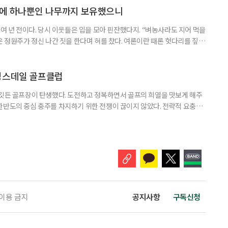
 펼쳐지는 포플러 가로수가 줄지어 맞는다. 온유하기만 한 향
상에 하나뿐인 나무까지 보유했으니
0여 년 전이다. 당시 이웃들은 입을 모아 핀잔했다지. “벼농사라도 지어 먹을
은 정원주가 정신 나간 짓을 한다며 혀를 찼다. 여론이란 때론 헛다리를 짚는
기가 도래했다. “야, 정원주가 세상을 미리 영리하게 내다봤구나!” 이웃들
 하나의 트렌드로 부상한 요즘, 성황을 누리는 민간정원이 많다. 물론 난항을
잔한 수면 위를 미끄러지듯이 나아가는 배처럼 경쾌하게
킹스데일 골프클럽
 깃든 골프장이 탄생했다. 도전하고 정복하면서 골프의 희열을 맛보게 해주
한반도의 중심 충주를 차지하기 위한 전쟁이 끊이지 않았다. 전략적 요충지
 될 수 있다는 믿음 때문이었다. 그래서 충주는 삼국시대 이전에는 삼한(마
 삼국시대에는 백제의 근초고왕(350년)이 점령했으며, 475년부터는 고구
이 차지하며 삼국통일의 대업을 이뤘다. 이후 후삼국시대에도 고려, 후백제,
 이용 금지
공지사항
구독신청