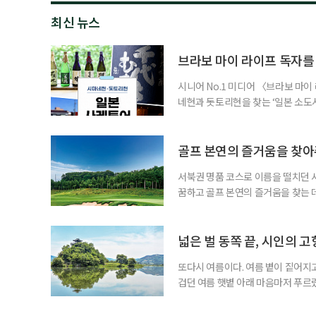
최신 뉴스
브라보 마이 라이프 독자를
시니어 No.1 미디어 〈브라보 마
네현과 돗토리현을 찾는 ‘일본 소도시 
까지 3박 4일이다. 이번 프로그램
수제맥주 브루어리를 둘러보고, 산인
그치지 않고 술이 만들어지는 공간과
골프 본연의 즐거움을 찾
서북권 명품 코스로 이름을 떨치던 
꿈하고 골프 본연의 즐거움을 찾는 데
음속에 품게 된다. 스코어가 잘 나와
을 자극하고, 어떤 골프장은 편안한
장이다. 경기도 파주에 위치한 서원힐스
넓은 벌 동쪽 끝, 시인의 고
또다시 여름이다. 여름 볕이 짙어지고
겁던 여름 햇볕 아래 마음마저 푸르
드리우던 푸르름만으로 충분했던 날, 
는’ 시인 정지용의 고향 옥천은 여전