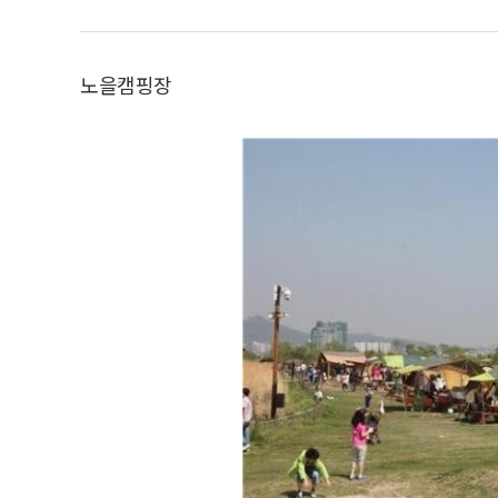
노을캠핑장