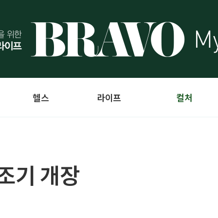
헬스
라이프
컬처
 조기 개장