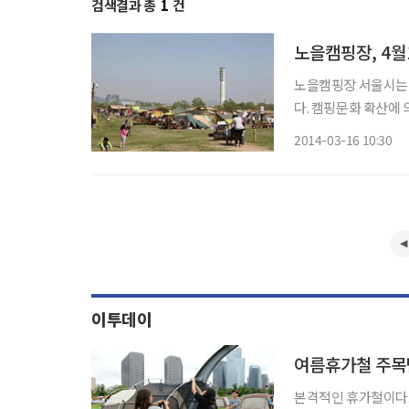
검색결과 총
1
건
노을캠핑장, 4월
노을캠핑장 서울시는 월드컵경기장 옆 노을캠핑장을 4월 1일에 조기 개장한다고 15일 밝혔
다. 캠핑문화 확산에
다만 잔디 상태가 양
2014-03-16 10:30
않은 나머지 80면은 
이투데이
여름휴가철 주목
본격적인 휴가철이다.