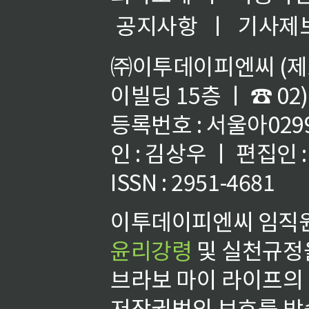
공지사항
ㅣ
기사제
㈜이투데이피엔씨 (제호
이빌딩 15층 ㅣ ☎ 02)
등록번호 : 서울아02992
인 : 김상우 ㅣ 편집인
ISSN : 2951-4681
이투데이피엔씨 임직원
윤리강령
및 실천규정을
브라보 마이 라이프의
저작권법의 보호를 받