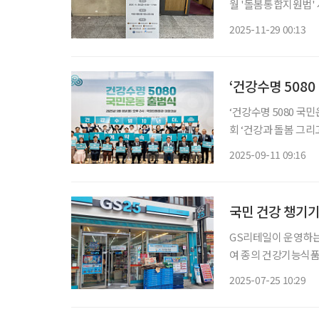
월 '돌봄통합지원법'
르고 있다. 28일 서울시 영등포구 국회의원회관에서 사단법인 대한노인회, 아셈노인인권정
2025-11-29 00:13
책센터, 국회입법조사
원
‘건강수명 508
‘건강수명 5080 국
회 ‘건강과 돌봄 그리
지준)가 공동 주최
2025-09-11 09:16
는 여야 국회의원과 정
국민 건강 챙기기
GS리테일이 운영하는 
여 종의 건강기능식품
·RU21·익스트림·
2025-07-25 10:29