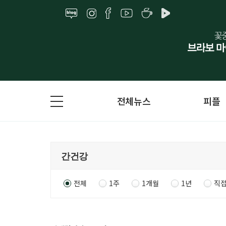
전체뉴스
피플
전체
1주
1개월
1년
직