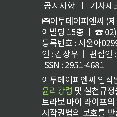
공지사항
ㅣ
기사제
㈜이투데이피엔씨 (제호
이빌딩 15층 ㅣ ☎ 02)
등록번호 : 서울아02992
인 : 김상우 ㅣ 편집인
ISSN : 2951-4681
이투데이피엔씨 임직원
윤리강령
및 실천규정을
브라보 마이 라이프의
저작권법의 보호를 받