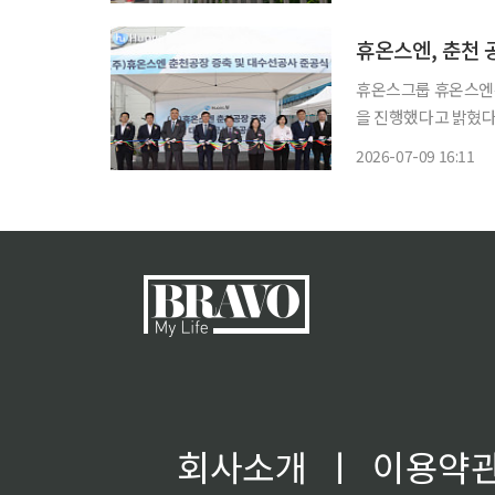
고 설명한 데 대해 
이
휴온스엔, 춘천 
휴온스그룹 휴온스엔은
을 진행했다고 밝혔다
천시 육동한 시장 및 시 투자유치
2026-07-09 16:11
추출 설비 생산능력은 기
회사소개
ㅣ
이용약