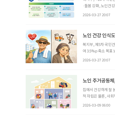
·돌봄 강화, 노인건강
‘모든 사람이 평생 
2026-03-27 20:07
를 핵심 목표로 제시한
노인 건강 인식도
복지부, 제5차 국민건강증진종합계획 성과 
여 3.5%p 축소 목표 노인들의 주관적 건강 인식이 소득 수준에 따라 양극화되고 있는 것으로
나타났다. 27일 보건복지부에 따르면 2024년 기준 소득 1분위(하위 20%)와 5분위(상위
2026-03-27 20:07
20%) 노인 남성의 
노인 주거공동체,
집에서 건강하게 잘 늙어가
적 자립은 물론, 사
회에서는 이웃과 지역사회의 역할이
2026-03-09 06:00
으로 떠