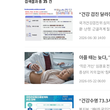
검색결과 총
35
건
“건강 검진 달라
국가건강검진위 심의 거
환·난청·근골격계 질환 등 유병률 
5년간 적용할 국가건강검진종합계획을
2026-06-30 14:00
을 거쳐 ‘생애맞춤 
아플 때는 늦다, 
‘작은 거인’ 심권호 
증상이 거의 없어 ‘
낮아지는 대표적인 고
2026-05-22 06:00
“건강수명 73.3
복지부, ‘제6차 국