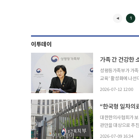
1
이투데이
가족 간 건강한
성평등가족부가 가족구
교육’ 활성화에 나선다. 성평등가족부와 한국건강가정진흥원은 매월 셋째 주를 ‘가
육 주간’으로 운영하
2026-07-12 12:00
밝혔다. 우선 
◀
대한한의사협회가 보건
관만을 대상으로 추진
게 반발했다. 한의협은 9일 입장문을 내고 복지부가 해당 사업을 ‘한국형 일차의료모델’이라
2026-07-09 16:34