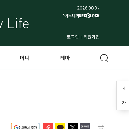
2026.08.07
로그인
회원가입
머니
테마
가
가
선호매체 추가