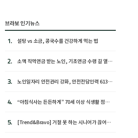
브라보 인기뉴스
1.
설탕 vs 소금, 콩국수를 건강하게 먹는 법
2.
소액 직역연금 받는 노인, 기초연금 수령 길 열린
다
3.
노인일자리 안전관리 강화, 안전전담인력 613명
첫 배치
4.
“아침식사는 든든하게” 70세 이상 식생활 점수
가장 높아
5.
[Trend&Bravo] 거절 못 하는 시니어가 끊어야
할 행동 5