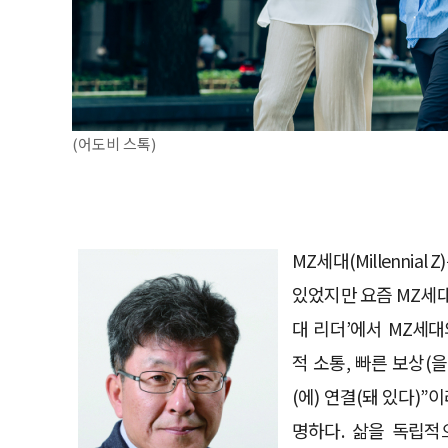
(어도비 스톡)
MZ세대(Millennia
있었지만 요즘 MZ세대
대 리더’에서 MZ세대
적 소통, 빠른 보상(을
(에) 연결(돼 있다)”
명하다. 삶을 독립적