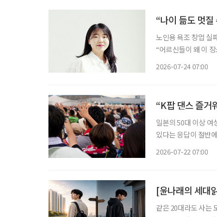
“나이 듦도 멋질
노인용 욕조 창업 실
“어르신들이 왜 이 장소에 나와 계신 것
대표는 수업 중 지도
2026-07-24 07:00
“K팝 댄스 즐거워
일본의 50대 이상 여
있다는 응답이 절반에
스마트폰 사용 능력을
2026-07-22 07:00
사례
[윤나래의 세대읽
같은 20대라도 사는 