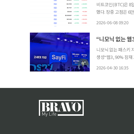
비트코인(BTC)은 8일
했다. 장중 고점은 6
시가총액 상위 100위 
2026-06-08 09:20
전트 밈코인 사이렌(sir
“니모닉 없는 웹3
니모닉 없는 패스키 
생성“웹3, 90% 잠재 고객 위한 금융 돼야”
(AI) 기반 자연어 거
2026-04-30 16:35
복잡한 사용성을 개선