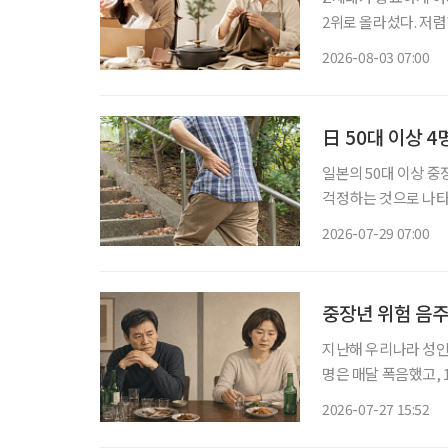
2위로 올라섰다. 저
싸게 샀다가 품질에 
2026-08-03 07:00
으로 계산하기 시작했다
日 50대 이상 4
일본의 50대 이상 
걱정하는 것으로 나타
한 형태로 인식하는 사람은 5명 중 
2026-07-29 07:00
23일 발표한 ‘50대 
중장년 위험 음주
지난해 우리나라 성인 1
명은 매달 폭음했고, 
연령대에서 감소했지만 여성은 30
2026-07-27 15:52
강조사’ 자료를 바탕