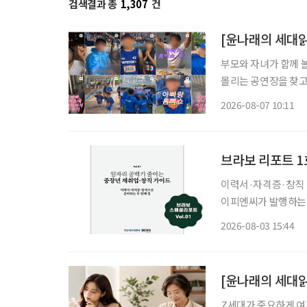
검색결과 총
1,307
건
부모와 자녀가 함께 
몰리는 공연장을 찾고
을 돌린다. 세대의 취향이 완전히 같아진 것은 아니지만 무엇이 젊은 취향이고 무엇이 나이 든
2026-08-07 10:11
사람의 취향인지 가르
브라보 리포트 1
이력서·자격증·창직 정보
이피엔씨가 발행하는 
게 선보인다. 약칭은 
2026-08-03 15:44
창직 가이드’이며, 부
[윤나래의 세대읽
Z세대가 중요하게 여기