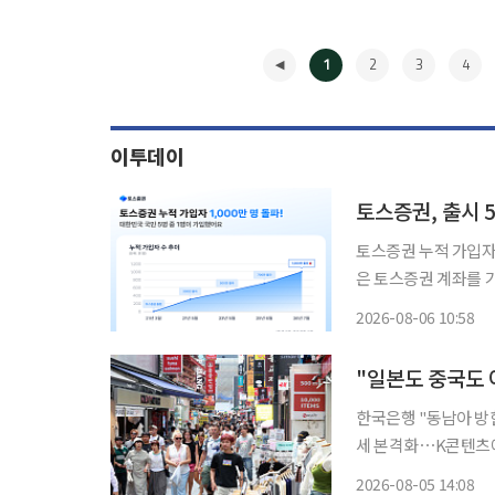
1
2
3
4
이투데이
토스증권, 출시 5
토스증권 누적 가입자 
은 토스증권 계좌를 가지고 있다는 의미다. 6일
레이딩시스템(MTS)을 
2026-08-06 10:58
월 만에 1000만 명을
◀
"일본도 중국도 
한국은행 "동남아 방
세 본격화⋯K콘텐츠에 대한 호응도 영향 한국은
핵심 고객군으로 '동
2026-08-05 14:08