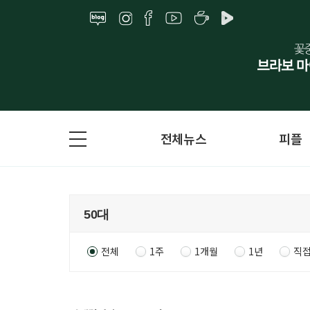
전체뉴스
피플
전체
1주
1개월
1년
직