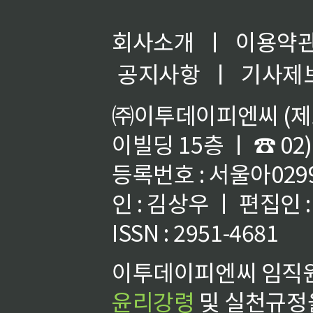
회사소개
ㅣ
이용약
공지사항
ㅣ
기사제
㈜이투데이피엔씨 (제호
이빌딩 15층 ㅣ ☎ 02)
등록번호 : 서울아02992
인 : 김상우 ㅣ 편집인
ISSN : 2951-4681
이투데이피엔씨 임직원
윤리강령
및 실천규정을