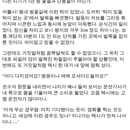
니는 시기가 1년 중 꽃철과 단풍철이 아닌가.
아뿔사! 동네 벚꽃길에 이런 턱이 있었나. 도저히 ‘턱이 있을
턱이 없는 곳’에서 발목을 삐끗했다. 발등이 커브를 그리듯 휘
어지며 시큰한 느낌과 동시에 눈앞이 아득했다. 순식간의 일이
었다. 정신을 차리고 보니 평지와 겨우 3cm 정도 차이 나는, 보
통 계단의 10분의 1도 안 되는 단차를 가진 곳에서 발목을 접지
른 것이다. 어이없고 믿을 수 없었다.
그런데도 거짓말처럼 꼼짝달싹도 할 수 없었으니. 그 위치 그
대로 퍼질러 앉아 발목만 하릴없이 주물러야 할 상황인데, 이
번에도 또 거짓말처럼 택시 한 대가 내 앞에 멈춰 섰다.
“어디 다치셨어요? 병원이나 댁에 모셔다드릴까요?”
조수석 창문을 내리면서 나이가 꽤나 들어 보이는 운전기사가
내 쪽으로 몸을 기울이며 큰 소리로 물었다. 요즘 택시에는 고
령 운전자가 많다더니.
‘이게 무슨 경우람. 마치 기다렸다는 듯이. 영화를 찍는 것도
아니고. 세상에 이런 경우도 있나? 지나가는 택시가 먼저 나서
다니….’