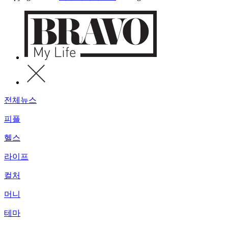
전체뉴스
피플
헬스
라이프
컬처
머니
테마