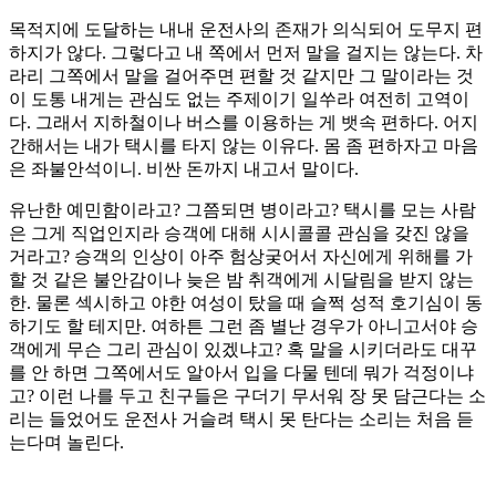
목적지에 도달하는 내내 운전사의 존재가 의식되어 도무지 편
하지가 않다. 그렇다고 내 쪽에서 먼저 말을 걸지는 않는다. 차
라리 그쪽에서 말을 걸어주면 편할 것 같지만 그 말이라는 것
이 도통 내게는 관심도 없는 주제이기 일쑤라 여전히 고역이
다. 그래서 지하철이나 버스를 이용하는 게 뱃속 편하다. 어지
간해서는 내가 택시를 타지 않는 이유다. 몸 좀 편하자고 마음
은 좌불안석이니. 비싼 돈까지 내고서 말이다.
유난한 예민함이라고? 그쯤되면 병이라고? 택시를 모는 사람
은 그게 직업인지라 승객에 대해 시시콜콜 관심을 갖진 않을
거라고? 승객의 인상이 아주 험상궂어서 자신에게 위해를 가
할 것 같은 불안감이나 늦은 밤 취객에게 시달림을 받지 않는
한. 물론 섹시하고 야한 여성이 탔을 때 슬쩍 성적 호기심이 동
하기도 할 테지만. 여하튼 그런 좀 별난 경우가 아니고서야 승
객에게 무슨 그리 관심이 있겠냐고? 혹 말을 시키더라도 대꾸
를 안 하면 그쪽에서도 알아서 입을 다물 텐데 뭐가 걱정이냐
고? 이런 나를 두고 친구들은 구더기 무서워 장 못 담근다는 소
리는 들었어도 운전사 거슬려 택시 못 탄다는 소리는 처음 듣
는다며 놀린다.