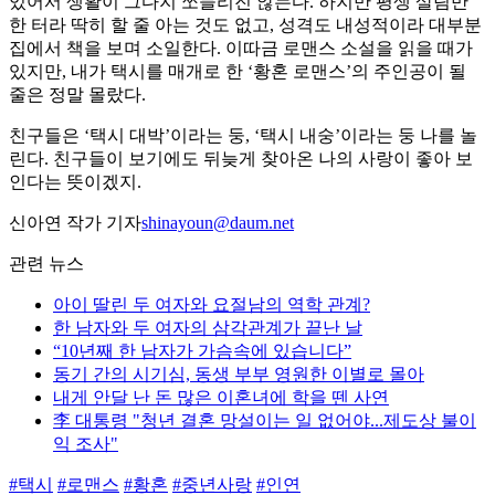
있어서 생활이 그다지 쪼들리진 않는다. 하지만 평생 살림만
한 터라 딱히 할 줄 아는 것도 없고, 성격도 내성적이라 대부분
집에서 책을 보며 소일한다. 이따금 로맨스 소설을 읽을 때가
있지만, 내가 택시를 매개로 한 ‘황혼 로맨스’의 주인공이 될
줄은 정말 몰랐다.
친구들은 ‘택시 대박’이라는 둥, ‘택시 내숭’이라는 둥 나를 놀
린다. 친구들이 보기에도 뒤늦게 찾아온 나의 사랑이 좋아 보
인다는 뜻이겠지.
신아연 작가 기자
shinayoun@daum.net
관련 뉴스
아이 딸린 두 여자와 요절남의 역학 관계?
한 남자와 두 여자의 삼각관계가 끝난 날
“10년째 한 남자가 가슴속에 있습니다”
동기 간의 시기심, 동생 부부 영원한 이별로 몰아
내게 안달 난 돈 많은 이혼녀에 학을 뗀 사연
李 대통령 "청년 결혼 망설이는 일 없어야...제도상 불이
익 조사"
#택시
#로맨스
#황혼
#중년사랑
#인연