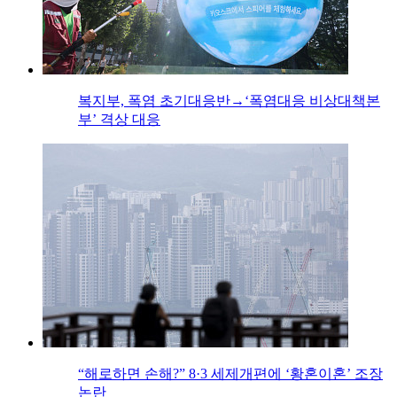
복지부, 폭염 초기대응반→‘폭염대응 비상대책본
부’ 격상 대응
“해로하면 손해?” 8·3 세제개편에 ‘황혼이혼’ 조장
논란