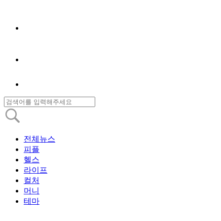
전체뉴스
피플
헬스
라이프
컬처
머니
테마