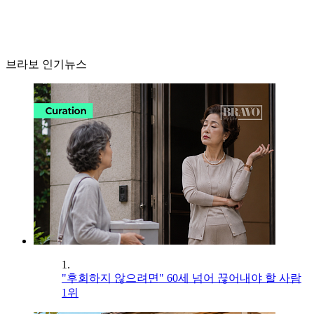
브라보 인기뉴스
1.
"후회하지 않으려면" 60세 넘어 끊어내야 할 사람
1위