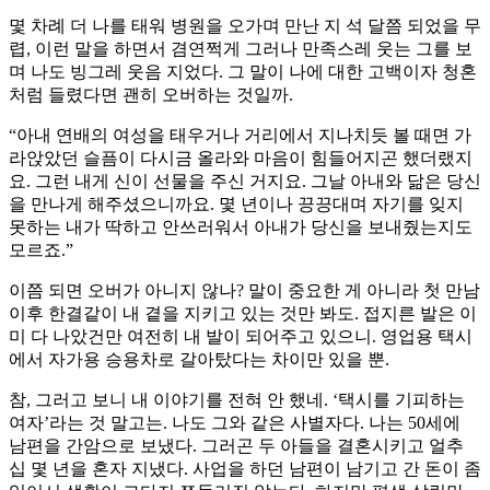
몇 차례 더 나를 태워 병원을 오가며 만난 지 석 달쯤 되었을 무
렵, 이런 말을 하면서 겸연쩍게 그러나 만족스레 웃는 그를 보
며 나도 빙그레 웃음 지었다. 그 말이 나에 대한 고백이자 청혼
처럼 들렸다면 괜히 오버하는 것일까.
“아내 연배의 여성을 태우거나 거리에서 지나치듯 볼 때면 가
라앉았던 슬픔이 다시금 올라와 마음이 힘들어지곤 했더랬지
요. 그런 내게 신이 선물을 주신 거지요. 그날 아내와 닮은 당신
을 만나게 해주셨으니까요. 몇 년이나 끙끙대며 자기를 잊지
못하는 내가 딱하고 안쓰러워서 아내가 당신을 보내줬는지도
모르죠.”
이쯤 되면 오버가 아니지 않나? 말이 중요한 게 아니라 첫 만남
이후 한결같이 내 곁을 지키고 있는 것만 봐도. 접지른 발은 이
미 다 나았건만 여전히 내 발이 되어주고 있으니. 영업용 택시
에서 자가용 승용차로 갈아탔다는 차이만 있을 뿐.
참, 그러고 보니 내 이야기를 전혀 안 했네. ‘택시를 기피하는
여자’라는 것 말고는. 나도 그와 같은 사별자다. 나는 50세에
남편을 간암으로 보냈다. 그러곤 두 아들을 결혼시키고 얼추
십 몇 년을 혼자 지냈다. 사업을 하던 남편이 남기고 간 돈이 좀