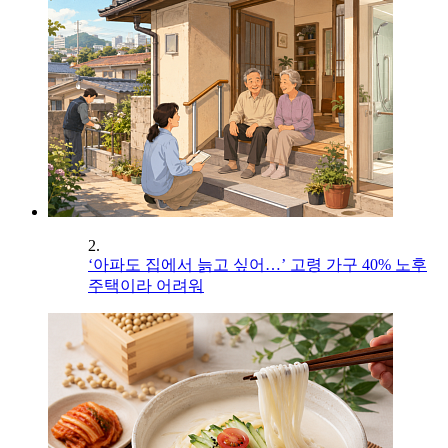
2.
‘아파도 집에서 늙고 싶어…’ 고령 가구 40% 노후
주택이라 어려워