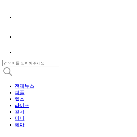
전체뉴스
피플
헬스
라이프
컬처
머니
테마