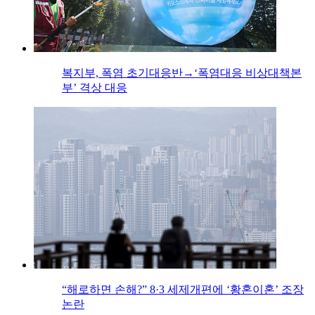
복지부, 폭염 초기대응반→‘폭염대응 비상대책본
부’ 격상 대응
“해로하면 손해?” 8·3 세제개편에 ‘황혼이혼’ 조장
논란