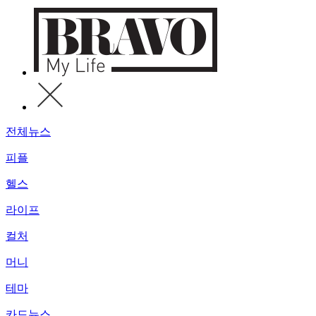
전체뉴스
피플
헬스
라이프
컬처
머니
테마
카드뉴스