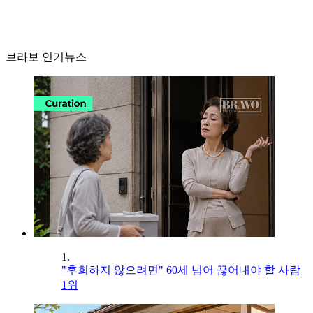
브라보 인기뉴스
1.
"후회하지 않으려면" 60세 넘어 끊어내야 할 사람
1위