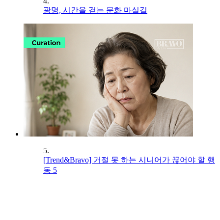
4.
광명, 시간을 걷는 문화 마실길
5.
[Trend&Bravo] 거절 못 하는 시니어가 끊어야 할 행
동 5