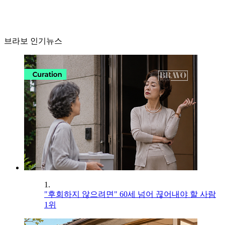
브라보 인기뉴스
1.
"후회하지 않으려면" 60세 넘어 끊어내야 할 사람
1위