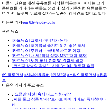
아들의 권유로 패션 유튜브를 시작한 허은순 씨. 이제는 그의
콘텐츠를 기다리는 팬들도 생겼다. 삶의 기록처럼 유튜브를 하
며 ‘나이 들수록 푸르게 살자’는 일종의 캠페인도 벌이고 있다.
이은숙 기자
eun-83@etoday.co.kr
관련 뉴스
[카드뉴스] 그렇게 아버지가 된다
[카드뉴스] 초여름을 즐기며 읽기 좋은 도서
[카드뉴스] 추천하는 국내 역사교훈 여행!
[카드뉴스] 내 제2직업 성향, MBTI처럼 찾자!
[카드뉴스] 노인 통신 요금 5G 요금제 비교
"코스피 상승의 착시"…시총 3~10위 영향력 후퇴
#인플루언서
#시니어유튜버
#인생2막
#스타인플루언서
#유튜
브
이은숙 기자의 주요 뉴스
⌞
[요즘말 사전] 혹시 나도 ‘막나귀’?
⌞
퍼즐 풀고 상품 받자! ‘브라보 마이 라이프’ 독자참여마
당