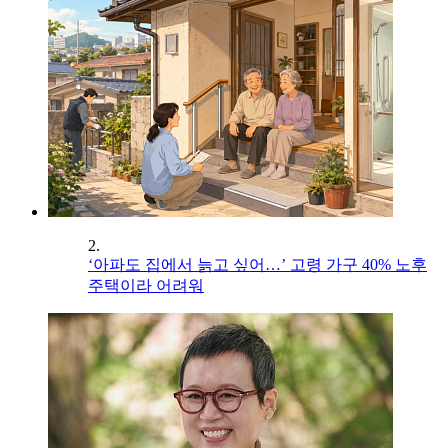
2.
‘아파도 집에서 늙고 싶어…’ 고령 가구 40% 노후
주택이라 어려워