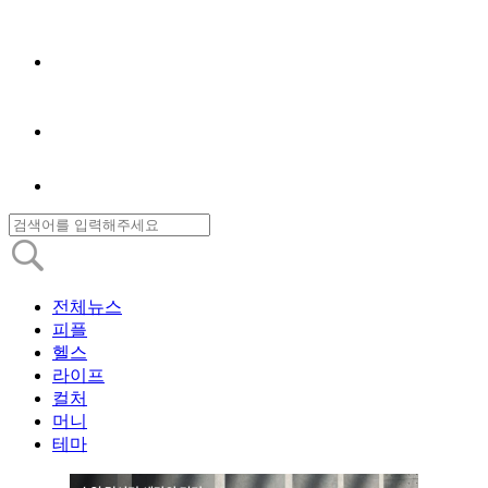
전체뉴스
피플
헬스
라이프
컬처
머니
테마