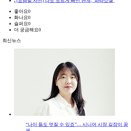
⌞
[요즘말 사전] 나도 모르게 빠진 관계, ‘파라소셜’
좋아요
0
화나요
0
슬퍼요
0
더 궁금해요
0
최신뉴스
“나이 듦도 멋질 수 있죠”… 시니어 시장 길잡이 꿈
꿔