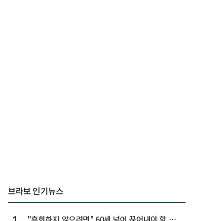
브라보 인기뉴스
1.
"후회하지 않으려면" 60세 넘어 끊어내야 할 사