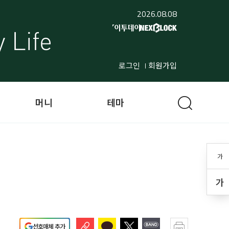
2026.08.08
로그인
회원가입
머니
테마
가
가
선호매체 추가