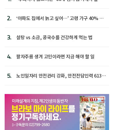
람 1위
2.
‘아파도 집에서 늙고 싶어…’ 고령 가구 40% 노
후 주택이라 어...
3.
설탕 vs 소금, 콩국수를 건강하게 먹는 법
4.
팔자주름 생겨 고민이라면 지금 해야 할 일
5.
노인일자리 안전관리 강화, 안전전담인력 613명
첫 배치