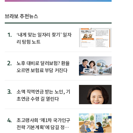
브라보 추천뉴스
1.
‘내게 맞는 일자리 찾기’ 일자
리 탐험 노트
2.
노후 대비로 달러보험? 환율
오르면 보험료 부담 커진다
3.
소액 직역연금 받는 노인, 기
초연금 수령 길 열린다
4.
초고령사회 ‘제1차 국가인구
전략 기본계획’에 담길 정책