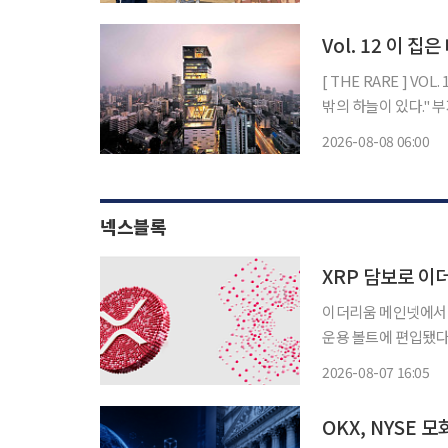
이나 유행어처럼 사용
력
Vol. 12 이 
[ THE RARE ] VOL. 12 이 집은 대체 얼마일까:슈퍼리치들의 주거지 "천외천(天外天
밖의
2026-08-08 06:00
넥스블록
XRP 담보로 이
이더리움 메인넷에서 
운용 볼트에 편입됐다. 플레어 네트워크는 지난 3일(현지시간) 기관 디파이 운용사 
(Sentora)가 RL
2026-08-07 16:05
대출 프로토콜 모포(M
OKX, NYSE 