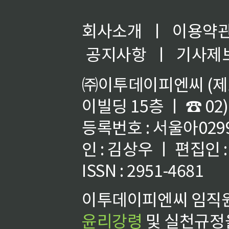
회사소개
ㅣ
이용약
공지사항
ㅣ
기사제
㈜이투데이피엔씨 (제호
이빌딩 15층 ㅣ ☎ 02)
등록번호 : 서울아02992
인 : 김상우 ㅣ 편집인
ISSN : 2951-4681
이투데이피엔씨 임직원
윤리강령
및 실천규정을