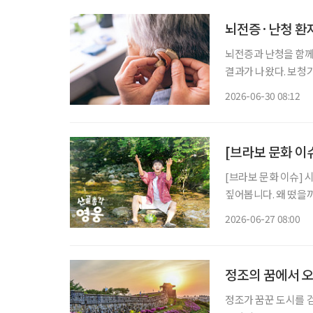
뇌전증·난청 환자
뇌전증과 난청을 함께
결과가 나왔다. 보청
것이 뇌 건강 관리에도 중요할 
2026-06-30 08:12
터 스위스 제네바에서
[브라보 문화 이
[브라보 문화 이슈] 
짚어봅니다. 왜 떴을까? 가수 임영웅이 산골 생활에 나섰다. 지난 23일 첫 방송된 SBS 예능
‘산골총각 영웅’이 시
2026-06-27 08:00
팬층이 두터운 임영웅
정조의 꿈에서 오
정조가 꿈꾼 도시를 