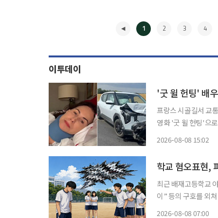
1
2
3
4
이투데이
'굿 윌 헌팅' 
프랑스 시골길서 교통사
영화 '굿 윌 헌팅'으로
통사고를 당한 뒤 기
2026-08-08 15:02
다. 8일 미니 드라
◀
학교 혐오표현, 
최근 배재고등학교 야
이” 등의 구호를 외
에서는 인종이나 장애,
2026-08-08 07:00