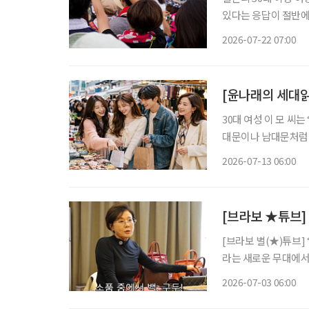
있다는 응답이 절반에
스마트폰 사용 능력을
2026-07-22 07:00
사례
[윤나래의 세대읽
30대 여성 이 모 씨
대문이나 남대문처럼 
인 쇼핑을 주로 이용했
2026-07-13 06:00
친구들과도 ‘시장 한
[브라보 ★튜브] 
[브라보 별(★)튜브]
라는 새로운 무대에서
비’로 사랑받는 이유
2026-07-03 06:00
움으로 확장할 수 있는