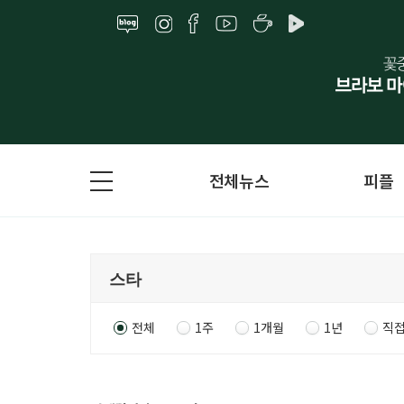
전체뉴스
피플
전체
1주
1개월
1년
직