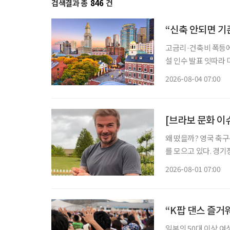
검색결과 총
846
건
“신축 안되면 기
고금리·건축비 폭등에 신규 개발 ‘스톱’ 입주율 90%
설 인수 발표 잇따라 미국 고령자 주거시설 시장에 지각변동이 나타나고 있다. 고령화로 입주
수요는 빠르게 늘지만
2026-08-04 07:00
지연되자 투자사들은 
[브라보 문화 이
왜 떴을까? 영국 축구선수 데이비드 베컴(51)이 최근 인스타그램을 통해 공개한 일상이 화제
를 모으고 있다. 경기
는 모습은 이제 그의 
2026-08-01 07:00
삶을 꾸려가는 중장년층
“K팝 댄스 즐거워
일본의 50대 이상 여