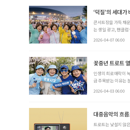
‘덕질’의 세대가
콘서트장을 가득 채운
는 생일 광고, 팬클럽
팬덤의 풍경이 눈에 띄
2026-04-07 06:00
로트를 축으로 한 50
꽃중년 트로트 열
인생의 희로애락이 녹
금 주목받는 이유는 
‘거대한 팬덤’으로 진화하며 사
2026-04-03 06:00
들고, 팬카페를 운영하
대중음악의 흐름
트로트는 낯설지 않은