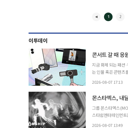
1
2
이투데이
콘서트 갈 때 응
지금 화제 되는 패션
는 인물 혹은 콘텐츠를 
대와 알파세대의 합성어)의 눈길
2026-08-07 17:13
공연장. 응원봉만큼이
◀
몬스타엑스, 내
그룹 몬스타엑스(MONST
스타쉽엔터테인먼트는 
상을 기습 공개하며 컴백 소식을 전했다. 공개된 
2026-08-07 13:49