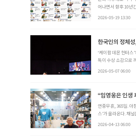
어나면서 향후 10년
문화, 여행, 뷰티 등
2026-05-19 13:30
전망된다. 한
한국인의 정체성,
‘케이팝 데몬 헌터스’
독이 수상 소감으로 
한 울림을 줬다. 이 
2026-05-07 06:00
관점을
“임영웅은 인생
연중무휴, 365일. 아침 9시가 되면 유튜브 채널 ‘젊은할배 59TV’에는 어김없이 ‘임영웅 뉴
스’가 올라온다. 채널을 운영하
회수 80만 회를 기록
2026-04-13 06:00
‘영웅시대’ 사이에서 