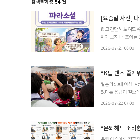
검색결과 총
54
건
[요즘말 사전] 나
짧고 간단해 보여도 
아가 보자! 신조어를
은 기운이 더해진다. 트로트 프로그램에서 본 가수를 응원하게 되고, 밤마다 AI와 대화를 나누
2026-07-27 06:00
다 보면 어느새 친구처
“K팝 댄스 즐거워
일본의 50대 이상 여
있다는 응답이 절반에
스마트폰 사용 능력을
2026-07-22 07:00
사례
“은퇴해도 소비
은퇴 이후에도 적극적