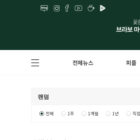
전체뉴스
피플
전체
1주
1개월
1년
직