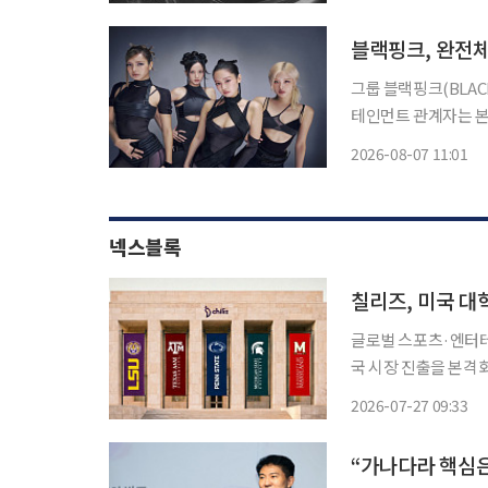
된다. 빛의 입자로 
블랙핑크, 완전체
그룹 블랙핑크(BLACKP
테인먼트 관계자는 본
다"고 밝혔다. 앞서 YG엔터테인먼트는 데뷔 10주년을 이틀 앞둔 6일 10주년 기념행사 개최를
2026-08-07 11:01
공지한 
넥스블록
칠리즈, 미국 대
글로벌 스포츠·엔터테
국 시장 진출을 본격화한다. 칠리즈는 미국 내 첫 팬토큰 및 팬 참여 프
스포츠 팬덤 생태계 확장에 나선다고 2
2026-07-27 09:33
위원회(SEC)와 상