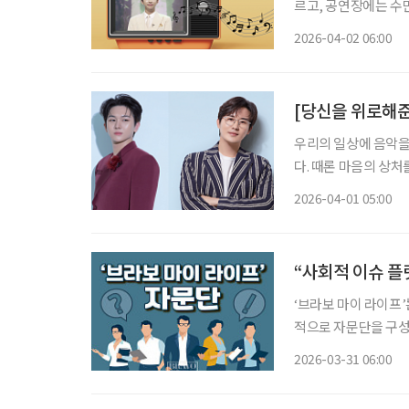
르고, 공연장에는 수
음악이 됐다. 한국 
2026-04-02 06:00
그리고 현대 대중음악
[당신을 위로해준
우리의 일상에 음악을
다. 때론 마음의 상처
악이죠. 여러 음악 장르 중 대중가요가 꾸준히 사랑받는 이유는 모든 이들의 보편적인 감정을
2026-04-01 05:00
언어화했기 때문입니
“사회적 이슈 플
‘브라보 마이 라이프’
적으로 자문단을 구성
위한 심도 있는 의견을 제시한다. 일시 : 2026년 2월 4일 오전 
2026-03-31 06:00
투데이피엔씨 미래설