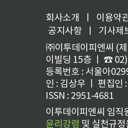
회사소개
ㅣ
이용약
공지사항
ㅣ
기사제
㈜이투데이피엔씨 (제호
이빌딩 15층 ㅣ ☎ 02)
등록번호 : 서울아02992
인 : 김상우 ㅣ 편집인
ISSN : 2951-4681
이투데이피엔씨 임직원
윤리강령
및 실천규정을