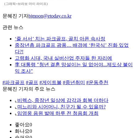
(그래픽=브라보 마이 라이프)
문혜진 기자
hjmoon@etoday.co.kr
관련 뉴스
‘줄 서서’ 치는 파크골프, 골치 아픈 속사정
중장년층 파크골프 광풍… 배경에 ‘한국식’ 진화 있었
다?!
고령화 시대, 국내 실버산업 주자들 한 자리에
李 대통령 "청년 결혼 망설이는 일 없어야...제도상 불이
익 조사"
#파크골프
#골프
#게이트볼
#중년취미
#운동추천
문혜진 기자의 주요 뉴스
⌞
비렉스, 중장년 일상에 감각과 회복 더하다
⌞
며느리와 시어머니, 친구가 될 수 있을까?
⌞
임영웅 음원 발매 하루 전 청음회 개최
좋아요
0
화나요
0
슬퍼요
0