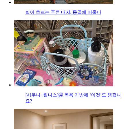
별이 흐르는 푸른 대지, 몽골에 머물다
[사우나+웰니스]④ 목욕 가방에 ‘이것’도 챙겼나
요?