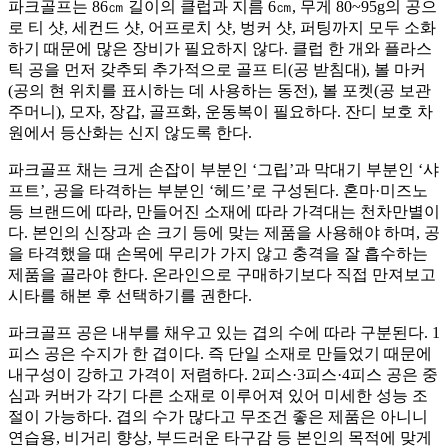
파크골프는 86㎝ 길이의 클럽과 지름 6㎝, 무게 80~95g의 공으
로 티 샷, 세컨드 샷, 어프로치 샷, 벙커 샷, 퍼팅까지 모두 소화
하기 때문에 많은 장비가 필요하지 않다. 클럽 한 개와 플라스
틱 공을 먼저 갖추되 추가적으로 골프 티(공 받침대), 볼 마커
(공의 현 위치를 표시하는 데 사용하는 동전), 볼 포켓(공 보관
주머니), 모자, 장갑, 골프화, 운동복이 필요하다. 잔디 보호 차
원에서 등산화는 신지 않도록 한다.
파크골프 채는 크게 손잡이 부분인 ‘그립’과 막대기 부분인 ‘샤
프트’, 공을 타격하는 부분인 ‘헤드’로 구성된다. 혼마·미즈노
등 브랜드에 따라, 만들어진 소재에 따라 가격대는 천차만별이
다. 본인의 신장과 손 크기 등에 맞는 제품을 사용해야 하며, 공
을 타격했을 때 손목에 무리가 가지 않고 충격을 잘 흡수하는
제품을 골라야 한다. 온라인으로 구매하기보다 직접 만져보고
시타를 해본 후 선택하기를 권한다.
파크골프 공은 내부를 채우고 있는 겹의 수에 따라 구분된다. ​1
피스 공은 수지가 한 겹이다. 즉 단일 소재로 만들었기 때문에
내구성이 강하고 가격이 저렴하다. 2피스·3피스·4피스 공은 중
심과 커버가 각기 다른 소재로 이루어져 있어 미세한 성능 조
절이 가능하다. 겹의 수가 많다고 무조건 좋은 제품은 아니니
연습용, 비거리 향상, 부드러운 타구감 등 본인의 목적에 맞게