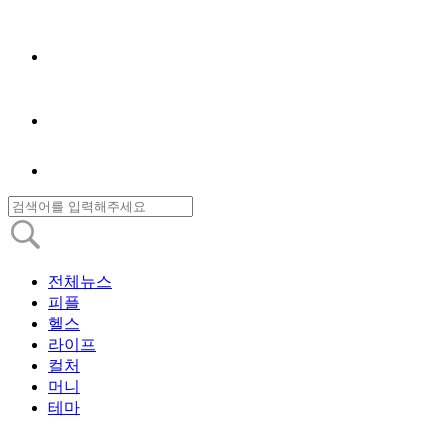
전체뉴스
피플
헬스
라이프
컬처
머니
테마