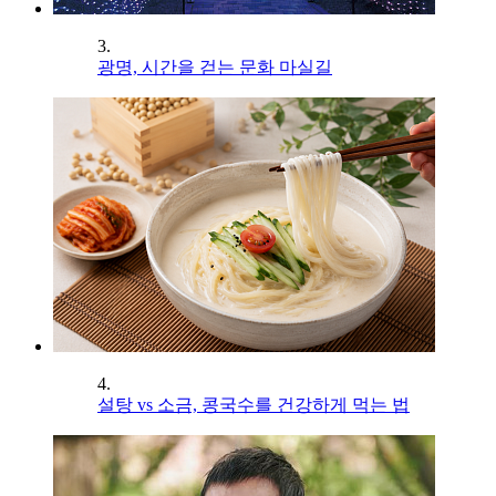
3.
광명, 시간을 걷는 문화 마실길
4.
설탕 vs 소금, 콩국수를 건강하게 먹는 법