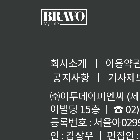
회사소개
ㅣ
이용약
공지사항
ㅣ
기사제
㈜이투데이피엔씨 (제호
이빌딩 15층 ㅣ ☎ 02)
등록번호 : 서울아02992
인 : 김상우 ㅣ 편집인