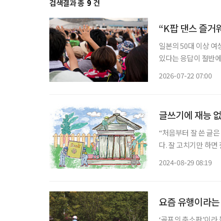
검색결과 총
9
건
“K팝 댄스 즐거워
일본의 50대 이상 여
있다는 응답이 절반에
스마트폰 사용 능력을
2026-07-22 07:00
사례
글쓰기에 재능 없
“처음부터 잘 쓴 글은 
다. 잘 고치기만 하면
면 누구나 잘할 수 있
2024-08-29 08:19
닌가 말이다. 맞다. 
요즘 유행이라는 
‘골프의 축소판’이라