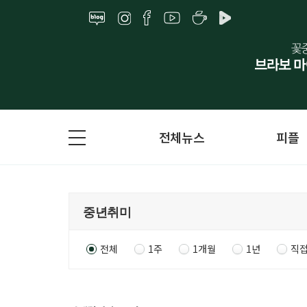
전체뉴스
피플
전체
1주
1개월
1년
직