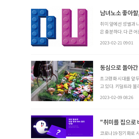
남녀노소 좋아할,
취미 앞에선 성별과 
은 충분하다. 다 큰 
아들 손을 잡고 소개된 장소를 방문해봐
2023-02-21 09:01
는 국제전자센터 9층은
동심으로 돌아간 
초고령화 시대를 앞두고
고 있다. 키덜트라 불리
아하는 놀이를 소비하
2023-02-09 08:26
했지만, 이제 어느 분
"취미를 집으로 배
코로나19 장기화로 