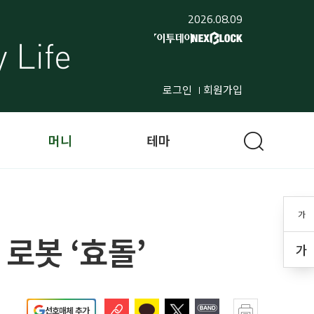
2026.08.09
로그인
회원가입
머니
테마
가
 로봇 ‘효돌’
가
선호매체 추가