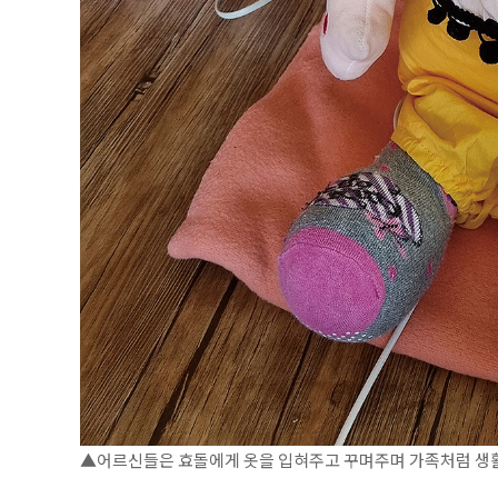
▲어르신들은 효돌에게 옷을 입혀주고 꾸며주며 가족처럼 생활