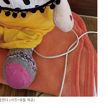
한다.(사진=효돌 제공)