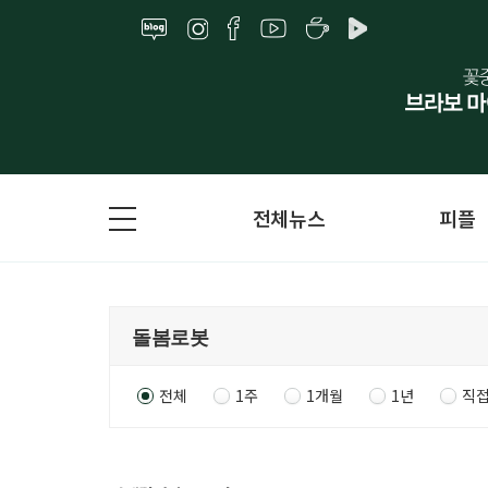
전체뉴스
피플
전체
1주
1개월
1년
직