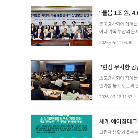
“돌봄 1조 원, 
초고령사회에 접어든 
이나 가족 부담의 문제
로 봐야 한다는 주장
2026-05-11 06:00
인가를 넘어, 돌봄을
"현장 무시한 공
초고령사회에 접어든 
인가를 놓고 로봇과 
열린 ‘2026 로봇미
2026-03-18 11:32
로봇 기술이 노년의 삶
세계 에이징테크 
고령자 생활과 돌봄 