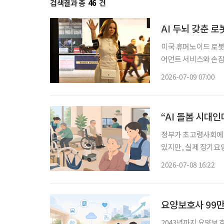
검색결과 총
46
건
AI 두뇌 갖춘 
미국 휴머노이드 로봇
어먼트 서비스와 손잡
AI가 화면 속에 머무
2026-07-09 07:00
“AI 돌봄 시대
정부가 초고령사회에 
있지만, 실제 장기요
다. 현장은 디지털 
2026-07-08 16:22
요양보호사 99만
2043년까지 요양보호