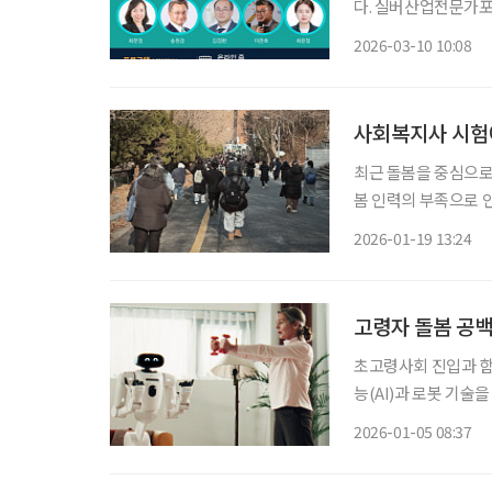
다. 실버산업전문가포럼
고, ‘ISG 2026 
2026-03-10 10:08
술대회를 통해 본 -’
사회복지사 시험에
최근 돌봄을 중심으로
봄 인력의 부족으로 
이 앞다퉈 이뤄지고 있
2026-01-19 13:24
과는 어
고령자 돌봄 공백 
초고령사회 진입과 함
능(AI)과 로봇 기술
담을 기술로 보완하려
2026-01-05 08:37
둔 AI 홈로봇이 공개