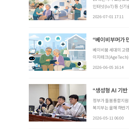
인터넷(IoT) 등 신기
연구원의 ‘돌봄인력 
2026-07-01 17:11
일본처럼 장기요양시
“베이비부머가 만
베이비붐 세대의 고령
이지테크(AgeTech) 산업이
발간한 ‘에이지테크 
2026-06-05 16:14
순히 복지 수요 증가
“생성형 AI 기반
정부가 돌봄통합지원법
복지부는 올해 하반기 
어르신 건강관리, 정
2026-05-11 06:00
랫폼 사업을 추진하겠