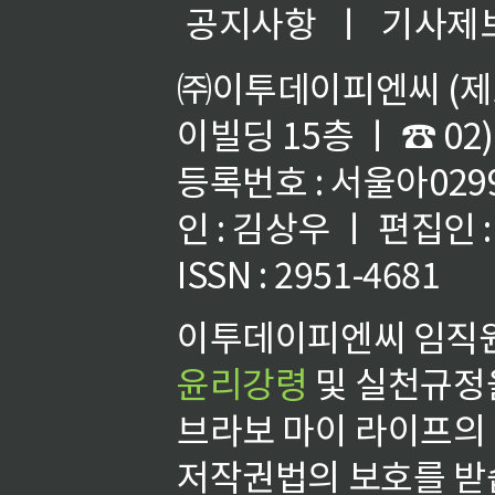
공지사항
ㅣ
기사제
㈜이투데이피엔씨 (제호
이빌딩 15층 ㅣ ☎ 02)
등록번호 : 서울아02992
인 : 김상우 ㅣ 편집인
ISSN : 2951-4681
이투데이피엔씨 임직원
윤리강령
및 실천규정을
브라보 마이 라이프의
저작권법의 보호를 받