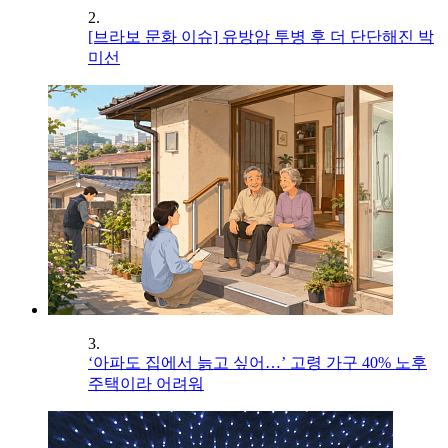
2.
[브라보 문화 이슈] 유방암 투병 후 더 단단해진 박
미선
3.
‘아파도 집에서 늙고 싶어…’ 고령 가구 40% 노후
주택이라 어려워