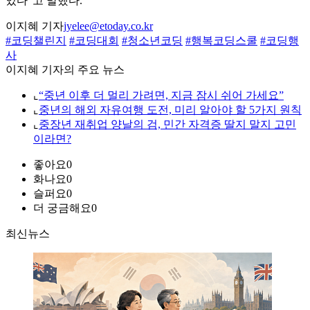
있다”고 말했다.
이지혜 기자
jyelee@etoday.co.kr
#코딩챌린지
#코딩대회
#청소년코딩
#행복코딩스쿨
#코딩행
사
이지혜 기자의 주요 뉴스
⌞
“중년 이후 더 멀리 가려면, 지금 잠시 쉬어 가세요”
⌞
중년의 해외 자유여행 도전, 미리 알아야 할 5가지 원칙
⌞
중장년 재취업 양날의 검, 민간 자격증 딸지 말지 고민
이라면?
좋아요
0
화나요
0
슬퍼요
0
더 궁금해요
0
최신뉴스