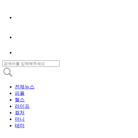
전체뉴스
피플
헬스
라이프
컬처
머니
테마