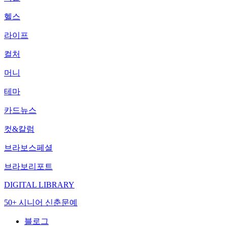
헬스
라이프
컬처
머니
테마
카드뉴스
컷&칼럼
브라보스페셜
브라보리포트
DIGITAL LIBRARY
50+ 시니어 신춘문예
블로그