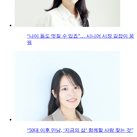
“나이 듦도 멋질 수 있죠”… 시니어 시장 길잡이 꿈
꿔
“50대 이후 만남, ‘지금의 삶’ 함께할 사람 찾는 것”