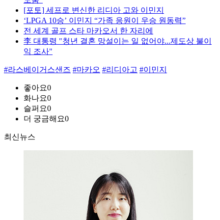
[포토] 세프로 변신한 리디아 고와 이민지
‘LPGA 10승’ 이민지 “가족 응원이 우승 원동력”
전 세계 골프 스타 마카오서 한 자리에
李 대통령 "청년 결혼 망설이는 일 없어야...제도상 불이
익 조사"
#라스베이거스샌즈
#마카오
#리디아고
#이민지
좋아요
0
화나요
0
슬퍼요
0
더 궁금해요
0
최신뉴스