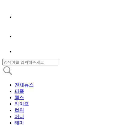
전체뉴스
피플
헬스
라이프
컬처
머니
테마