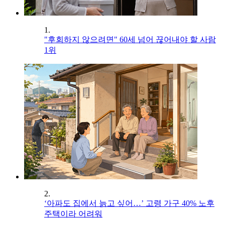
1.
"후회하지 않으려면" 60세 넘어 끊어내야 할 사람
1위
2.
‘아파도 집에서 늙고 싶어…’ 고령 가구 40% 노후
주택이라 어려워