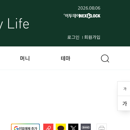
2026.08.06
로그인
회원가입
머니
테마
가
가
선호매체 추가