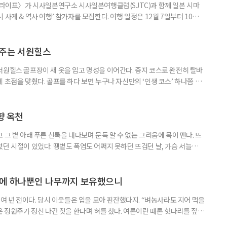
이 라이프〉가 시사일본연구소 시사일본여행클럽(SJTC)과 함께 일본 시마
사케 & 역사 여행’ 참가자를 모집한다. 여행 일정은 12월 7일부터 10일
은 일본 전통 청주인 니혼슈를 만드는 사카구라(양조장)를 비롯해 와이너리와
 지역의 역사·문화유산을 함께 만나는 소도시 여행이다. 술을 맛보는 데
 지역의 역사, 생활문화를 하나의 여정으로 연결했다. 첫날에는 에어서
아주는 서원힐스
서원힐스 골프장이 새 옷을 입고 명성을 이어간다. 중지 코스로 완전히 탈바
 초점을 맞췄다. 골프를 하다 보면 누구나 자신만의 ‘인생 코스’ 하나쯤 마
서일 수도 있고, 아름다운 풍경 때문일 수도 있다. 어떤 골프장은 도전 의식
 휴식을 선물한다. 서원힐스는 그 두 가지를 모두 만족시키는 흔치 않은 골프
는 330만 5785㎡(약 100만 평) 규모의 서원밸리 컨트
향 옥천
 그 볕 아래 푸른 신록을 내다보며 문득 알 수 없는 그리움에 목이 멘다. 뜨
렀던 시절이 있었다. 땡볕도 폭염도 어쩌지 못하던 뜨겁던 날, 가슴 서늘하게
향수 어린 옥천의 여름을 만났다. ‘넓은 벌 동쪽 끝으로 옛이야기 지줄대
히 그 자리에 있다. 충북 옥천의 들판을 달리다 보면 금강 지류가 함께한다.
 펼쳐지는 포플러 가로수가 줄지어 맞는다. 온유하기만 한 향
상에 하나뿐인 나무까지 보유했으니
0여 년 전이다. 당시 이웃들은 입을 모아 핀잔했다지. “벼농사라도 지어 먹을
은 정원주가 정신 나간 짓을 한다며 혀를 찼다. 여론이란 때론 헛다리를 짚는
기가 도래했다. “야, 정원주가 세상을 미리 영리하게 내다봤구나!” 이웃들