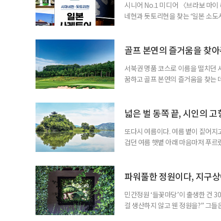
시니어 No.1 미디어 〈브라보 마
네현과 돗토리현을 찾는 ‘일본 소도시 
까지 3박 4일이다. 이번 프로그램
수제맥주 브루어리를 둘러보고, 산인
그치지 않고 술이 만들어지는 공간과
골프 본연의 즐거움을 찾
서북권 명품 코스로 이름을 떨치던 
꿈하고 골프 본연의 즐거움을 찾는 데
음속에 품게 된다. 스코어가 잘 나와
을 자극하고, 어떤 골프장은 편안한
장이다. 경기도 파주에 위치한 서원힐스
넓은 벌 동쪽 끝, 시인의 고
또다시 여름이다. 여름 볕이 짙어지고
겁던 여름 햇볕 아래 마음마저 푸르
드리우던 푸르름만으로 충분했던 날, 
는’ 시인 정지용의 고향 옥천은 여전
그 물결을 거스르며 달리면 양옆으로
파워풀한 정원이다, 지구
민간정원 ‘들꽃마당’이 출생한 건 3
걸 생산하지 않고 웬 정원을?” 그들
법. 시절은 변전해 이제 정원의 전성