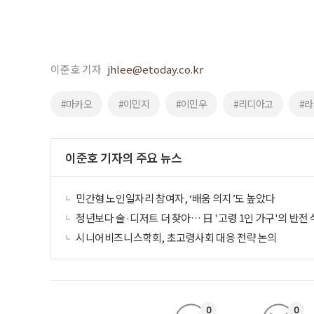
이준호 기자
jhlee@etoday.co.kr
#마카오
#이민지
#이민우
#리디아고
#
이준호 기자의 주요 뉴스
민간형 노인일자리 참여자, ‘배움 의지’도 높았다
청년보다 술·디저트 더 찾아… 日 '고령 1인 가구'의 반전
시니어비즈니스학회, 초고령사회 대응 전략 논의
0
0