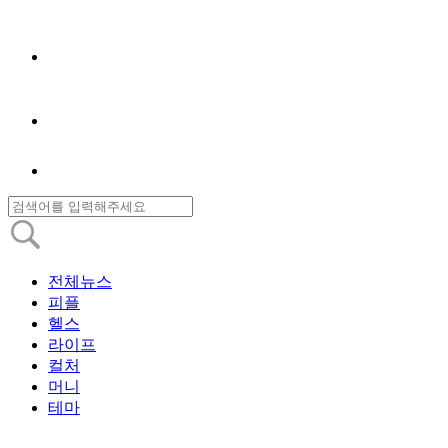
전체뉴스
피플
헬스
라이프
컬처
머니
테마