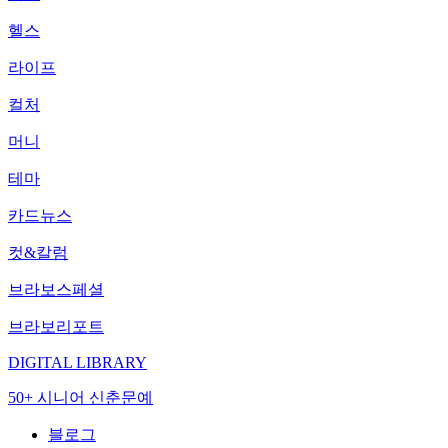
헬스
라이프
컬처
머니
테마
카드뉴스
컷&칼럼
브라보스페셜
브라보리포트
DIGITAL LIBRARY
50+ 시니어 신춘문예
블로그