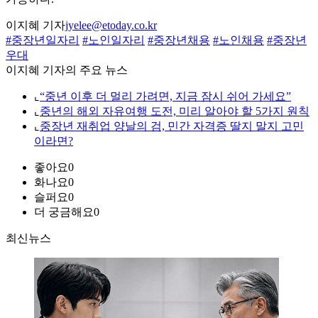
이지혜 기자
jyelee@etoday.co.kr
#중장년일자리
#노인일자리
#중장년채용
#노인채용
#중장년
우대
이지혜 기자의 주요 뉴스
⌞
“중년 이후 더 멀리 가려면, 지금 잠시 쉬어 가세요”
⌞
중년의 해외 자유여행 도전, 미리 알아야 할 5가지 원칙
⌞
중장년 재취업 양날의 검, 민간 자격증 딸지 말지 고민
이라면?
좋아요
0
화나요
0
슬퍼요
0
더 궁금해요
0
최신뉴스