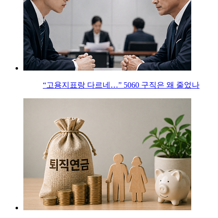
“고용지표랑 다르네…” 5060 구직은 왜 줄었나