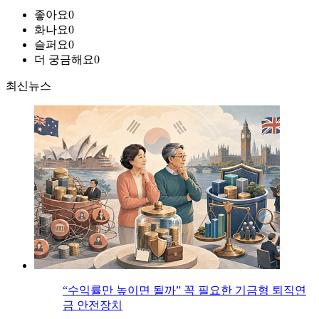
좋아요
0
화나요
0
슬퍼요
0
더 궁금해요
0
최신뉴스
“수익률만 높이면 될까” 꼭 필요한 기금형 퇴직연
금 안전장치