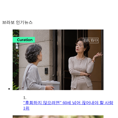
브라보 인기뉴스
1.
"후회하지 않으려면" 60세 넘어 끊어내야 할 사람
1위