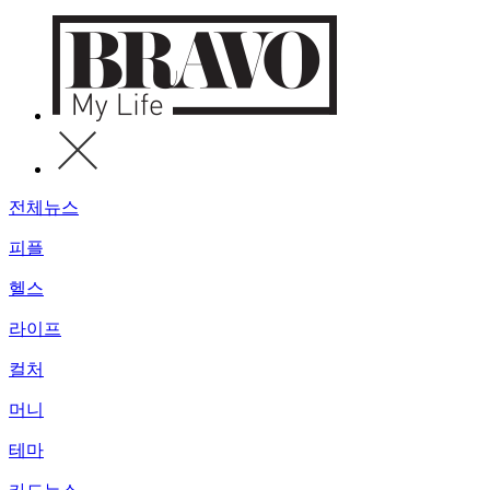
전체뉴스
피플
헬스
라이프
컬처
머니
테마