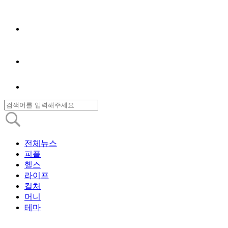
전체뉴스
피플
헬스
라이프
컬처
머니
테마