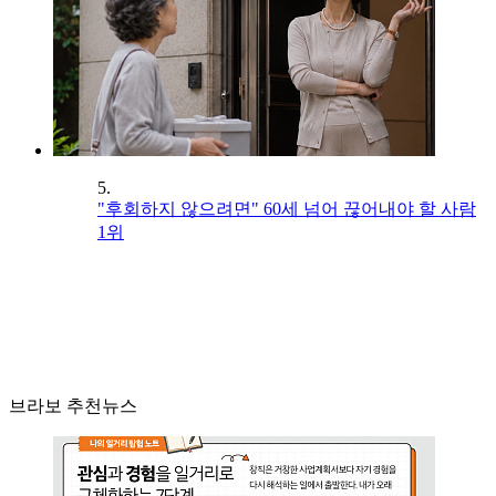
5.
"후회하지 않으려면" 60세 넘어 끊어내야 할 사람
1위
브라보 추천뉴스