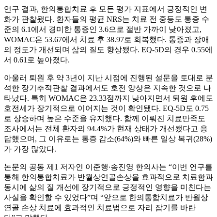
연구 결과, 한의통합치료 후 모든 평가 지표에서 긍정적인 변
화가 관찰됐다. 환자들의 평균 NRS는 치료 전 중등도 통증 수
준의 6.1에서 경미한 통증인 3.6으로 절반 가까이 낮아졌고,
WOMAC은 53.67에서 치료 후 38.97로 회복했다. 통증과 장애
의 정도가 개선되며 삶의 질도 향상됐다. EQ-5D의 경우 0.55에
서 0.61로 높아졌다.
아울러 퇴원 후 약 3년이 지난 시점에 진행된 설문을 토대로 분
석한 장기추적관찰 결과에서도 호전 양상은 지속한 것으로 나
타났다. 특히 WOMAC은 23.33점까지 낮아지면서 퇴원 후에도
호전세가 장기적으로 이어지는 것이 확인됐다. EQ-5D도 0.75
로 상승하며 높은 수준을 유지했다. 함께 이뤄진 치료만족도
조사에서는 전체 환자의 94.4%가 현재 상태가 개선됐다고 응
답했으며, 그 이유로는 통증 감소(64%)와 빠른 일상 복귀(28%)
가 가장 많았다.
논문의 공동 제1 저자인 이준행∙송진영 한의사는 “이번 연구를
통해 한의통합치료가 반월상연골손상을 효과적으로 치료함과
동시에 삶의 질 개선에 장기적으로 긍정적인 영향을 미친다는
사실을 확인할 수 있었다”며 “앞으로 한의통합치료가 반월상
연골 손상 치료에 효과적인 치료법으로 자리 잡기를 바란