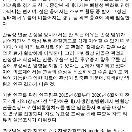
어려움을 겪기도 한다. 중장년 세대에게는 퇴행성 변화로 인해
나타나는 편이며, 젊은 층에서는 스포츠 활동 중 발이 고정된
상태에서 무릎이 비틀어지는 경우 등 외부 충격에 의해 발생한
다.
반월상 연골 손상을 방치해서는 안 되는 이유는 손상 범위가
넓어지면서 퇴행성 무릎 관절염으로 쉽게 이어질 수 있기 때문
이다. 이에 따라 보존치료 외에도 관절경 절제술과 같은 수술
적 치료가 활발하게 이뤄진다. 그러나 반월상 연골은 관절의
안정성과 직결되는 만큼, 수술로 인한 후유증이 향후 무릎 건
강에 부정적인 영향을 끼칠 수 있다는 문제가 제기되고 있다.
이에 의료계에서는 연골의 손상을 최소화하고 수술 없이도 회
복이 가능한 다양한 치료에 관심이 집중된 가운데, 자생한방병
원의 연구 결과가 나온 것.
이번 연구를 위해 연구팀은 2015년 6월부터 2020년 6월까지 전
국 4개 지역(강남∙대전∙부천∙해운대) 자생한방병원에서 반월상
연골손상으로 한의통합치료를 받은 입원환자 86명을 대상으
로 연구를 진행했다. 치료 유효성 분석을 위해 후향적 차트 리
뷰와 설문조사가 이뤄졌다.
연구팀은 평가 지표로 △숫자평가척도(Numeric Rating Scale,