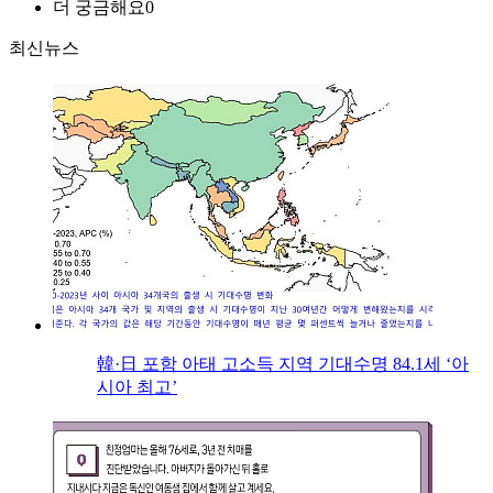
더 궁금해요
0
최신뉴스
韓·日 포함 아태 고소득 지역 기대수명 84.1세 ‘아
시아 최고’