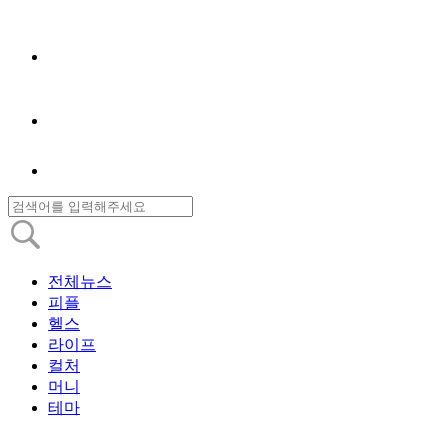
전체뉴스
피플
헬스
라이프
컬처
머니
테마