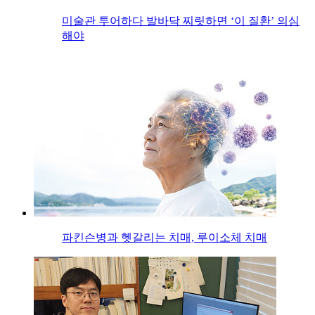
미술관 투어하다 발바닥 찌릿하면 ‘이 질환’ 의심
해야
파킨슨병과 헷갈리는 치매, 루이소체 치매