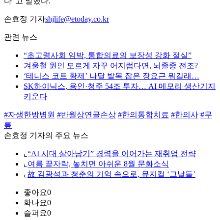
다”고 말했다.
손효정 기자
shjlife@etoday.co.kr
관련 뉴스
“초고령사회 임박, 통합의료의 보장성 강화 절실”
겨울철 원인 모르게 자꾸 어지럽다면, 뇌졸중 전조?
‘테니스 코트 황제’ 나달 발목 잡은 장요근 뭐길래…
SK하이닉스, 용인·청주 54조 투자… AI 메모리 생산기지
키운다
#자생한방병원
#반월상연골손상
#한의통합치료
#한의사
#무
릎
손효정 기자의 주요 뉴스
⌞
“AI 시대 살아남기” 경력을 이어가는 재취업 전략
⌞
여름 끝자락, 놓치면 아쉬운 8월 문화소식
⌞
故 김광석과 청춘의 기억 속으로, 뮤지컬 ‘그날들’
좋아요
0
화나요
0
슬퍼요
0