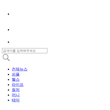
전체뉴스
피플
헬스
라이프
컬처
머니
테마