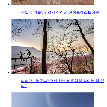
주말에 가볼까? 경남 산청군 산청포레스트정원
나여! 넌 누구냐? 언제 한번 바위처럼 살아본 적 있
나?