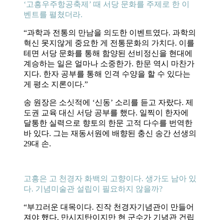
‘고흥우주항공축제’ 때 서당 문화를 주제로 한 이
벤트를 펼쳤더라.
“과학과 전통의 만남을 의도한 이벤트였다. 과학의
혁신 못지않게 중요한 게 전통문화의 가치다. 이를
테면 서당 문화를 통해 함양된 선비정신을 현대에
계승하는 일은 얼마나 소중한가. 한문 역시 마찬가
지다. 한자 공부를 통해 인격 수양을 할 수 있다는
게 평소 지론이다.”
송 원장은 소싯적에 ‘신동’ 소리를 듣고 자랐다. 제
도권 교육 대신 서당 공부를 했다. 일찍이 한자에
달통한 실력으로 향토의 한문 고적 다수를 번역한
바 있다. 그는 재동서원에 배향된 충신 송간 선생의
29대 손.
고흥은 고 천경자 화백의 고향이다. 생가도 남아 있
다. 기념미술관 설립이 필요하지 않을까?
“부끄러운 대목이다. 진작 천경자기념관이 만들어
져야 했다. 만시지탄이지만 현 군수가 기념관 건립