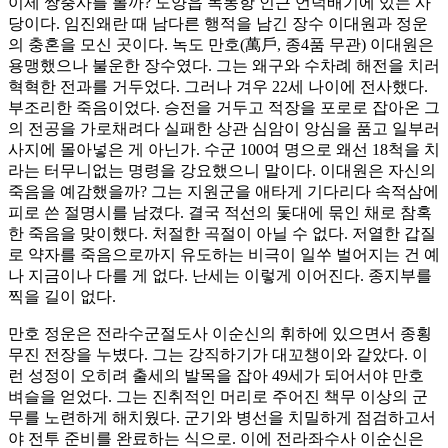
이제 쌍충사를 볼까? 도양읍 녹동항 인근 언덕배기에 있는 사
당이다. 임진왜란 때 남다른 행적을 남긴 장수 이대원과 정운
의 충혼을 모신 곳이다. 녹도 만호(萬戶, 종4품 무관) 이대원은
용맹했으나 불운한 장수였다. 그는 왜구와 수차례 해전을 치러
혁혁한 전과를 거두었다. 그러나 겨우 22세 나이에 전사했다.
부조리한 죽음이었다. 승전을 거두고 적장을 포로로 잡아온 그
의 전공을 가로채려다 실패한 상관 심암이 앙심을 품고 일부러
사지에 몰아넣은 게 아닌가. 수군 100여 명으로 왜선 18척을 치
라는 터무니없는 명령을 강요했으니 말이다. 이대원은 자신의
죽음을 예감했을까? 그는 지원군을 애타게 기다리다 속적삼에
피로 쓴 절명시를 남겼다. 결국 적선의 돛대에 묶인 채로 참혹
한 죽음을 맞이했다. 처절한 곡절이 아닐 수 없다. 저열한 갑질
로 약자를 죽음으로까지 유도하는 비극이 일쑤 벌어지는 건 예
나 지금이나 다를 게 없다. 난세는 이렇게 이어진다. 종지부를
찍을 길이 없다.
만호 정운은 전라수군절도사 이순신의 휘하에 있으면서 종횡
무진 전장을 누볐다. 그는 강직하기가 대꼬챙이와 같았다. 이
런 성정이 오히려 출세의 발목을 잡아 49세가 되어서야 만호
벼슬을 얻었다. 그는 진취적인 머리로 주어진 책무 이상의 군
무를 노련하게 해치웠다. 군기와 병선을 치밀하게 점검하고서
야 전투 준비를 완료하는 식으로. 이에 전라좌수사 이순신은