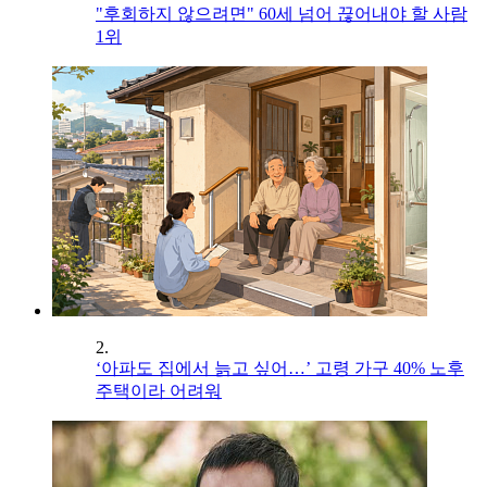
"후회하지 않으려면" 60세 넘어 끊어내야 할 사람
1위
2.
‘아파도 집에서 늙고 싶어…’ 고령 가구 40% 노후
주택이라 어려워