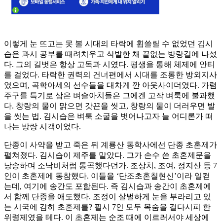
이렇게 눈 뜨고는 못 볼 시대의 타락에 휩쓸릴 수 없었던 김시
습은 과시 공부를 때려치우고 삭발한 채 끝없는 방랑길에 나섰
다. 그의 길벗은 항상 고독과 시였다. 평생을 통해 체제에 안티
를 걸었다. 타락한 권력의 건너편에서 시대를 조롱한 방외지사
였으며, 곡학아세의 선수들을 대차게 깐 아웃사이더였다. 가렴
주구를 특기로 삼은 벼슬아치들은 그에겐 고작 벼룩에 불과했
다. 창랑의 물이 맑으면 갓끈을 씻고, 창랑의 물이 더러우면 발
을 씻는 법. 김시습은 벼룩 소굴을 벗어나고자 늘 어디론가 떠
나는 방랑 시객이었다.
단종이 사약을 받고 죽은 뒤 계룡산 동학사에선 단종 초혼제가
펼쳐졌다. 김시습이 제주를 맡았다. 그가 손수 쓴 초혼제문을
낭송하며 소낙비처럼 통곡했다던가. 조상치, 조여, 정지산 등 7
인이 초혼제에 동참했다. 이들을 ‘단조초혼칠현신’이라 일컫
는데, 여기에 송간도 포함된다. 즉 김시습과 송간이 초혼제에
서 함께 단종을 애도했다. 조정이 살벌하게 눈을 부라리고 있
는 시국에 감히 초혼제를? 필시 7인 모두 목숨을 걸다시피 한
위령제였을 테다. 이 초혼제는 순조 때에 이르러서야 세상에