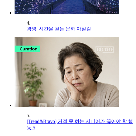
4.
광명, 시간을 걷는 문화 마실길
5.
[Trend&Bravo] 거절 못 하는 시니어가 끊어야 할 행
동 5