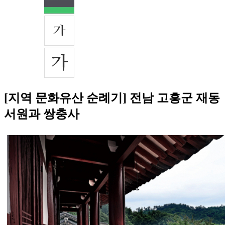
[지역 문화유산 순례기] 전남 고흥군 재동
서원과 쌍충사