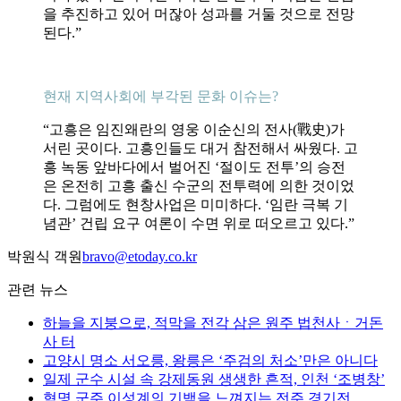
을 추진하고 있어 머잖아 성과를 거둘 것으로 전망
된다.”
현재 지역사회에 부각된 문화 이슈는?
“고흥은 임진왜란의 영웅 이순신의 전사(戰史)가
서린 곳이다. 고흥인들도 대거 참전해서 싸웠다. 고
흥 녹동 앞바다에서 벌어진 ‘절이도 전투’의 승전
은 온전히 고흥 출신 수군의 전투력에 의한 것이었
다. 그럼에도 현창사업은 미미하다. ‘임란 극복 기
념관’ 건립 요구 여론이 수면 위로 떠오르고 있다.”
박원식 객원
bravo@etoday.co.kr
관련 뉴스
하늘을 지붕으로, 적막을 전각 삼은 원주 법천사ㆍ거돈
사 터
고양시 명소 서오릉, 왕릉은 ‘주검의 처소’만은 아니다
일제 군수 시설 속 강제동원 생생한 흔적, 인천 ‘조병창’
혁명 군주 이성계의 기백을 느껴지는 전주 경기전