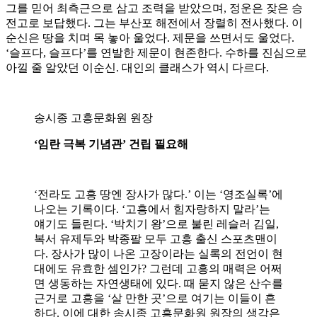
그를 믿어 최측근으로 삼고 조력을 받았으며, 정운은 잦은 승
전고로 보답했다. 그는 부산포 해전에서 장렬히 전사했다. 이
순신은 땅을 치며 목 놓아 울었다. 제문을 쓰면서도 울었다.
‘슬프다, 슬프다’를 연발한 제문이 현존한다. 수하를 진심으로
아낄 줄 알았던 이순신. 대인의 클래스가 역시 다르다.
송시종 고흥문화원 원장
‘임란 극복 기념관’ 건립 필요해
‘전라도 고흥 땅엔 장사가 많다.’ 이는 ‘영조실록’에
나오는 기록이다. ‘고흥에서 힘자랑하지 말라’는
얘기도 들린다. ‘박치기 왕’으로 불린 레슬러 김일,
복서 유제두와 박종팔 모두 고흥 출신 스포츠맨이
다. 장사가 많이 나온 고장이라는 실록의 전언이 현
대에도 유효한 셈인가? 그런데 고흥의 매력은 어쩌
면 생동하는 자연생태에 있다. 때 묻지 않은 산수를
근거로 고흥을 ‘살 만한 곳’으로 여기는 이들이 흔
하다. 이에 대한 송시종 고흥문화원 원장의 생각은