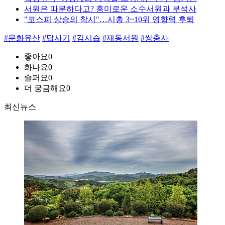
서원은 따분하다고? 흥미로운 소수서원과 부석사
"코스피 상승의 착시"…시총 3~10위 영향력 후퇴
#문화유산
#답사기
#김시습
#재동서원
#쌍충사
좋아요
0
화나요
0
슬퍼요
0
더 궁금해요
0
최신뉴스