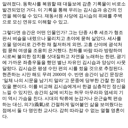
알려졌다. 동학사를 복원할 때 대들보에 감춘 기록물이 비로소
발견되었던 거다. 이 기록을 통해 우리는 김시습과 송간의 인
연을 헤아릴 수 있다. 재동서원 사당에 김시습의 위패를 주벽
으로 모신 연유도 이해할 수 있고.
그렇다면 송간은 어떤 인물인가? 그는 단종 사후 세조가 형조
판서 벼슬을 내렸으나 물리치고 초야에 묻혀 살았다. 세사를
오물 덩어리로 간주한 채 철저하게 외면, 고흥 산야에 광석처
럼 묻혀 여생을 조용히 은거했다. 천하를 바람 따라 방랑하며
시로써 불의한 정치를 삿대질하고 자연을 노래하는 한편, 광기
에 가까운 좌충우돌을 했던 별난 자유인 김시습과 양상이 사뭇
달랐다. 김시습은 평생 수만 편의 시를 썼을 것으로 추정된다.
현존하는 시만 해도 무려 2000여 수. 반면 송간이 남긴 문장은
‘일체 나의 시문을 남기지 말라’고 문중에 당부한 간찰 한 점이
있을 뿐이다. 이를 비교해 김시습에게서 한결 심층적인 정신을
느낄 수 있지만, 송간의 삶에 비치는 허무 아우라와 염세의 기
미 역시 가슴을 친다. 시대의 탁류에 눈감거나 은근슬쩍 편승
하는 대신, 의기(義氣)로 간절하게 밀어붙인 삶을 보여줬다는
점에서 둘 다 명민한 교사다. 감히 따라갈 수 없는 열혈 영혼이
다.