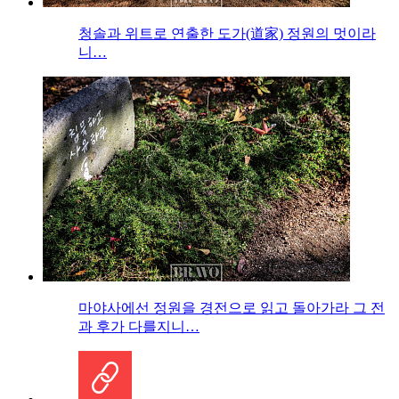
청솔과 위트로 연출한 도가(道家) 정원의 멋이라
니…
마야사에선 정원을 경전으로 읽고 돌아가라 그 전
과 후가 다를지니…