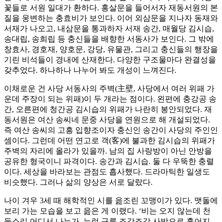
꽃들로 서원 일대가 환하다. 홍살문을 들어서자 재동서원의 본
질을 웅변하는 충효비가 보인다. 이어 외삼문을 지나자 동재와
서재가 나오고, 내삼문을 통과하자 서재 송간, 매월당 김시습,
송대립, 송희립 등 충신들을 배향한 서동사가 보인다. 그 밖에
창효사, 경호재, 양호문, 강당, 유물관, 그리고 충신들의 행장을
기린 비석들이 경내에 산재한다. 다양한 구조물마다 완결성을
갖추었다. 하나하나 나누어 봐도 개성이 느껴진다.
이채로운 건 사당 서동사의 주벽(主壁, 사당에서 여러 위패 가
운데 주장이 되는 위패)이 두 개라는 점이다. 왼편에 충강공 송
간, 오른편에 청간공 김시습의 위패가 나란히 봉안되었다. 재
동서원은 여산 송씨네 문중 사당을 연원으로 해 개설되었다.
즉 여산 송씨의 고흥 입향조이자 충신인 송간이 사당의 주인인
셈이다. 그런데 어떤 연고로 객(客)에 불과한 김시습의 위패가
주벽의 자리에 올라가 있을까. 남의 집 사랑방이 아닌 안방을
공유한 형국이니 파격이다. 송간과 김시습. 둘 다 우뚝한 충렬
이다. 세상을 바라보는 관점도 흡사했다. 드라마틱한 일생도
비슷했다. 그러나 삶의 양상은 서로 달랐다.
나이 겨우 3세 때 해학적인 시를 읊조린 꼬맹이가 있다. 맷돌에
보리 가는 모습을 보고 읊은 게 이랬다. ‘비는 오지 않는데 천
둥소리 어디서 나는가. 누런 구름 조각조각 사방으로 흩어지